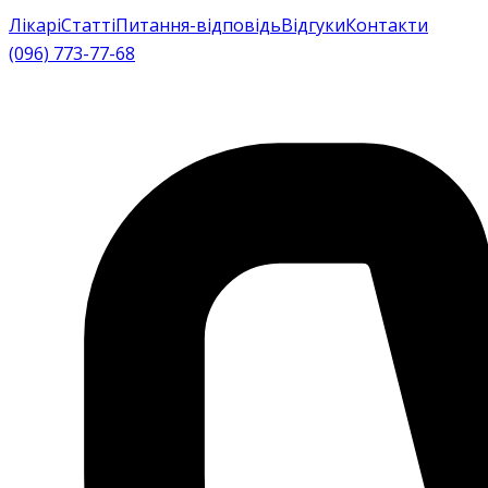
Лікарі
Статті
Питання-відповідь
Відгуки
Контакти
(096) 773-77-68