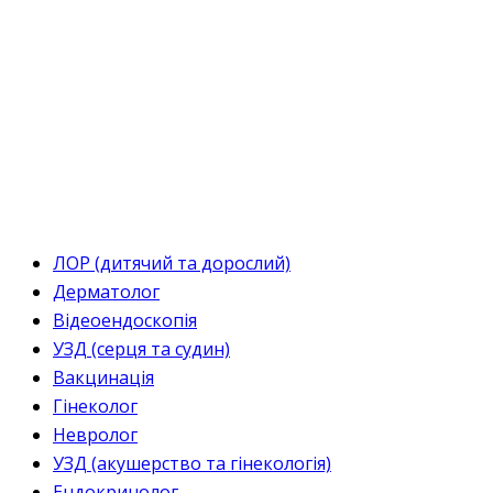
ЛОР (дитячий та дорослий)
Дерматолог
Відеоендоскопія
УЗД (серця та судин)
Вакцинація
Гінеколог
Невролог
УЗД (акушерство та гінекологія)
Ендокринолог