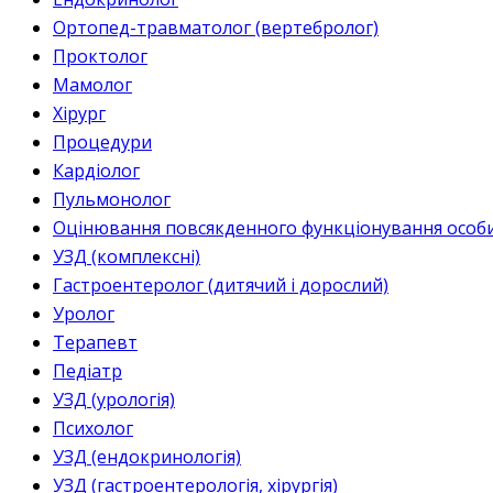
Ортопед-травматолог (вертебролог)
Проктолог
Мамолог
Хірург
Процедури
Кардіолог
Пульмонолог
Оцінювання повсякденного функціонування особи 
УЗД (комплексні)
Гастроентеролог (дитячий і дорослий)
Уролог
Терапевт
Педіатр
УЗД (урологія)
Психолог
УЗД (ендокринологія)
УЗД (гастроентерологія, хірургія)