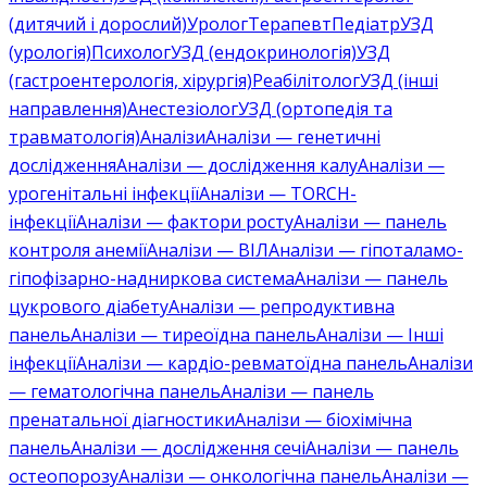
(дитячий і дорослий)
Уролог
Терапевт
Педіатр
УЗД
(урологія)
Психолог
УЗД (ендокринологія)
УЗД
(гастроентерологія, хірургія)
Реабілітолог
УЗД (інші
направлення)
Анестезіолог
УЗД (ортопедія та
травматологія)
Аналізи
Аналізи — генетичні
дослідження
Аналізи — дослідження калу
Аналізи —
урогенітальні інфекції
Аналізи — TORCH-
інфекції
Аналізи — фактори росту
Аналізи — панель
контроля анемії
Аналізи — ВІЛ
Аналізи — гіпоталамо-
гіпофізарно-надниркова система
Аналізи — панель
цукрового діабету
Аналізи — репродуктивна
панель
Аналізи — тиреоїдна панель
Аналізи — Інші
інфекції
Аналізи — кардіо-ревматоїдна панель
Аналізи
— гематологічна панель
Аналізи — панель
пренатальної діагностики
Аналізи — біохімічна
панель
Аналізи — дослідження сечі
Аналізи — панель
остеопорозу
Аналізи — онкологічна панель
Аналізи —