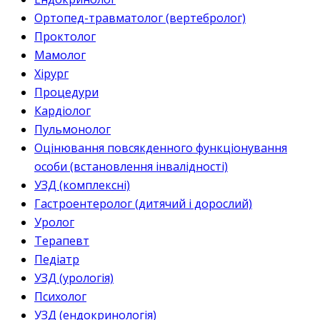
Ортопед-травматолог (вертебролог)
Проктолог
Мамолог
Хірург
Процедури
Кардіолог
Пульмонолог
Оцінювання повсякденного функціонування
особи (встановлення інвалідності)
УЗД (комплексні)
Гастроентеролог (дитячий і дорослий)
Уролог
Терапевт
Педіатр
УЗД (урологія)
Психолог
УЗД (ендокринологія)