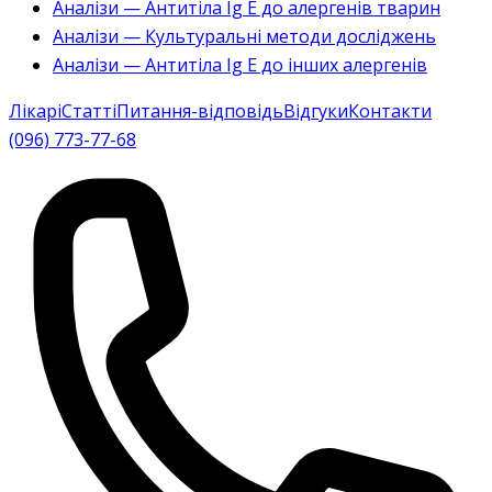
Аналізи — Антитіла Ig E до алергенів тварин
Аналізи — Культуральні методи досліджень
Аналізи — Антитіла Ig E до інших алергенів
Лікарі
Статті
Питання-відповідь
Відгуки
Контакти
(096) 773-77-68