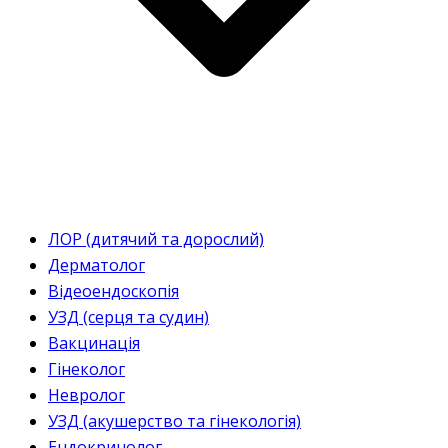
ЛОР (дитячий та дорослий)
Дерматолог
Відеоендоскопія
УЗД (серця та судин)
Вакцинація
Гінеколог
Невролог
УЗД (акушерство та гінекологія)
Ендокринолог