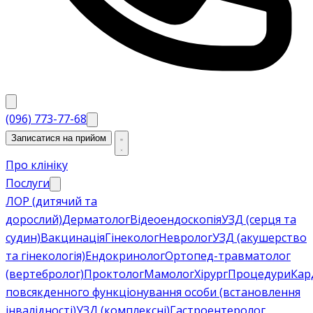
(096) 773-77-68
Записатися на прийом
Про клініку
Послуги
ЛОР (дитячий та
дорослий)
Дерматолог
Відеоендоскопія
УЗД (серця та
судин)
Вакцинація
Гінеколог
Невролог
УЗД (акушерство
та гінекологія)
Ендокринолог
Ортопед-травматолог
(вертебролог)
Проктолог
Мамолог
Хірург
Процедури
Кар
повсякденного функціонування особи (встановлення
інвалідності)
УЗД (комплексні)
Гастроентеролог