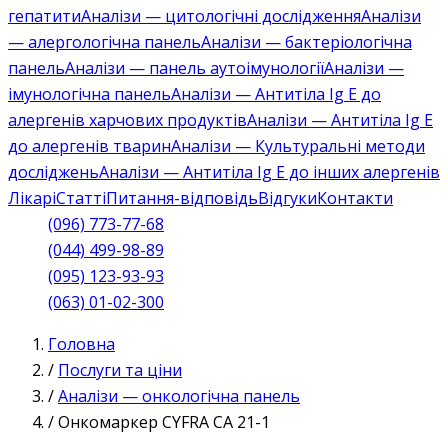
гепатити
Аналізи — цитологічні дослідження
Аналізи
— алергологічна панель
Аналізи — бактеріологічна
панель
Аналізи — панель аутоімунології
Аналізи —
імунологічна панель
Аналізи — Антитіла Ig E до
алергенів харчових продуктів
Аналізи — Антитіла Ig E
до алергенів тварин
Аналізи — Культуральні методи
досліджень
Аналізи — Антитіла Ig E до інших алергенів
Лікарі
Статті
Питання-відповідь
Відгуки
Контакти
(096) 773-77-68
(044) 499-98-89
(095) 123-93-93
(063) 01-02-300
Головна
/
Послуги та ціни
/
Аналізи — онкологічна панель
/
Онкомаркер CYFRA СА 21-1