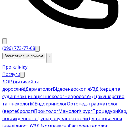
(096) 773-77-68
Записатися на прийом
Про клініку
Послуги
ЛОР (дитячий та
дорослий)
Дерматолог
Відеоендоскопія
УЗД (серця та
судин)
Вакцинація
Гінеколог
Невролог
УЗД (акушерство
та гінекологія)
Ендокринолог
Ортопед-травматолог
(вертебролог)
Проктолог
Мамолог
Хірург
Процедури
Кар
повсякденного функціонування особи (встановлення
інвалідності)
УЗД (комплексні)
Гастроентеролог