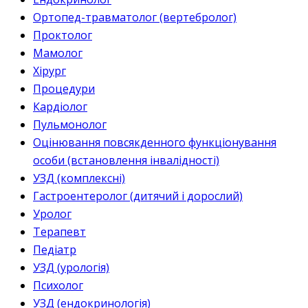
Ортопед-травматолог (вертебролог)
Проктолог
Мамолог
Хірург
Процедури
Кардіолог
Пульмонолог
Оцінювання повсякденного функціонування
особи (встановлення інвалідності)
УЗД (комплексні)
Гастроентеролог (дитячий і дорослий)
Уролог
Терапевт
Педіатр
УЗД (урологія)
Психолог
УЗД (ендокринологія)