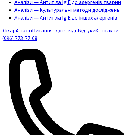
Аналізи — Антитіла Ig E до алергенів тварин
Аналізи — Культуральні методи досліджень
Аналізи — Антитіла Ig E до інших алергенів
Лікарі
Статті
Питання-відповідь
Відгуки
Контакти
(096) 773-77-68