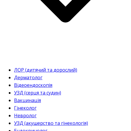
ЛОР (дитячий та дорослий)
Дерматолог
Відеоендоскопія
УЗД (серця та судин)
Вакцинація
Гінеколог
Невролог
УЗД (акушерство та гінекологія)
Ендокринолог