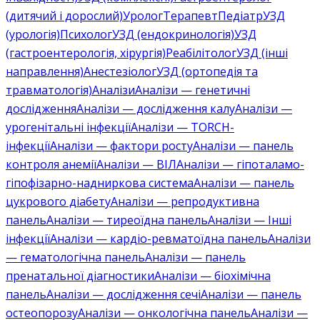
(дитячий і дорослий)
Уролог
Терапевт
Педіатр
УЗД
(урологія)
Психолог
УЗД (ендокринологія)
УЗД
(гастроентерологія, хірургія)
Реабілітолог
УЗД (інші
направлення)
Анестезіолог
УЗД (ортопедія та
травматологія)
Аналізи
Аналізи — генетичні
дослідження
Аналізи — дослідження калу
Аналізи —
урогенітальні інфекції
Аналізи — TORCH-
інфекції
Аналізи — фактори росту
Аналізи — панель
контроля анемії
Аналізи — ВІЛ
Аналізи — гіпоталамо-
гіпофізарно-надниркова система
Аналізи — панель
цукрового діабету
Аналізи — репродуктивна
панель
Аналізи — тиреоїдна панель
Аналізи — Інші
інфекції
Аналізи — кардіо-ревматоїдна панель
Аналізи
— гематологічна панель
Аналізи — панель
пренатальної діагностики
Аналізи — біохімічна
панель
Аналізи — дослідження сечі
Аналізи — панель
остеопорозу
Аналізи — онкологічна панель
Аналізи —