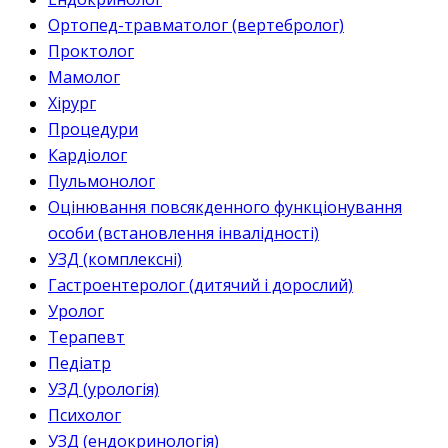
Ортопед-травматолог (вертебролог)
Проктолог
Мамолог
Хірург
Процедури
Кардіолог
Пульмонолог
Оцінювання повсякденного функціонування
особи (встановлення інвалідності)
УЗД (комплексні)
Гастроентеролог (дитячий і дорослий)
Уролог
Терапевт
Педіатр
УЗД (урологія)
Психолог
УЗД (ендокринологія)