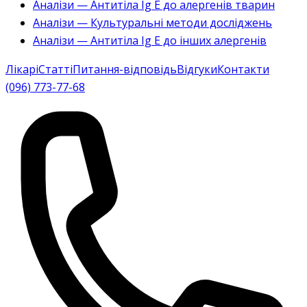
Аналізи — Антитіла Ig E до алергенів тварин
Аналізи — Культуральні методи досліджень
Аналізи — Антитіла Ig E до інших алергенів
Лікарі
Статті
Питання-відповідь
Відгуки
Контакти
(096) 773-77-68