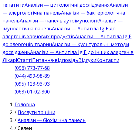
гепатити
Аналізи — цитологічні дослідження
Аналізи
— алергологічна панель
Аналізи — бактеріологічна
панель
Аналізи — панель аутоімунології
Аналізи —
імунологічна панель
Аналізи — Антитіла Ig E до
алергенів харчових продуктів
Аналізи — Антитіла Ig E
до алергенів тварин
Аналізи — Культуральні методи
досліджень
Аналізи — Антитіла Ig E до інших алергенів
Лікарі
Статті
Питання-відповідь
Відгуки
Контакти
(096) 773-77-68
(044) 499-98-89
(095) 123-93-93
(063) 01-02-300
Головна
/
Послуги та ціни
/
Аналізи — біохімічна панель
/
Селен