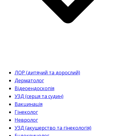
ЛОР (дитячий та дорослий)
Дерматолог
Відеоендоскопія
УЗД (серця та судин)
Вакцинація
Гінеколог
Невролог
УЗД (акушерство та гінекологія)
Ендокринолог