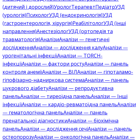
(дитячий і дорослий)
Уролог
Терапевт
Педіатр
УЗД
(урологія)
Психолог
УЗД (ендокринологія)
УЗД
(гастроентерологія, хірургія)
Реабілітолог
УЗД (інші
направлення)
Анестезіолог
УЗД (ортопедія та
травматологія)
Аналізи
Аналізи — генетичні
дослідження
Аналізи — дослідження калу
Аналізи —
урогенітальні інфекції
Аналізи — TORCH-
інфекції
Аналізи — фактори росту
Аналізи — панель
контроля анемії
Аналізи — ВІЛ
Аналізи — гіпоталамо-
гіпофізарно-надниркова система
Аналізи — панель
цукрового діабету
Аналізи — репродуктивна
панель
Аналізи — тиреоїдна панель
Аналізи — Інші
інфекції
Аналізи — кардіо-ревматоїдна панель
Аналізи
— гематологічна панель
Аналізи — панель
пренатальної діагностики
Аналізи — біохімічна
панель
Аналізи — дослідження сечі
Аналізи — панель
остеопорозу
Аналізи — онкологічна панель
Аналізи —