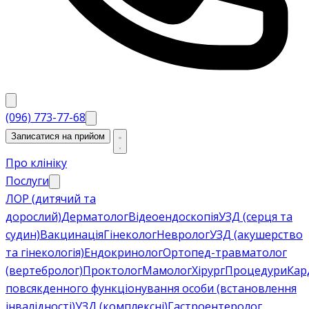
(096) 773-77-68
Записатися на прийом
Про клініку
Послуги
ЛОР (дитячий та
дорослий)
Дерматолог
Відеоендоскопія
УЗД (серця та
судин)
Вакцинація
Гінеколог
Невролог
УЗД (акушерство
та гінекологія)
Ендокринолог
Ортопед-травматолог
(вертебролог)
Проктолог
Мамолог
Хірург
Процедури
Кар
повсякденного функціонування особи (встановлення
інвалідності)
УЗД (комплексні)
Гастроентеролог