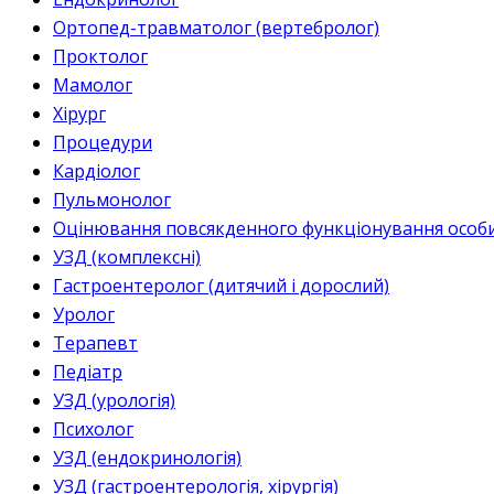
Ортопед-травматолог (вертебролог)
Проктолог
Мамолог
Хірург
Процедури
Кардіолог
Пульмонолог
Оцінювання повсякденного функціонування особи 
УЗД (комплексні)
Гастроентеролог (дитячий і дорослий)
Уролог
Терапевт
Педіатр
УЗД (урологія)
Психолог
УЗД (ендокринологія)
УЗД (гастроентерологія, хірургія)