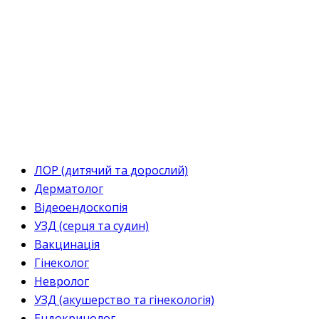
ЛОР (дитячий та дорослий)
Дерматолог
Відеоендоскопія
УЗД (серця та судин)
Вакцинація
Гінеколог
Невролог
УЗД (акушерство та гінекологія)
Ендокринолог