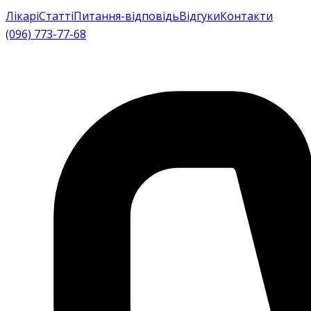
Лікарі
Статті
Питання-відповідь
Відгуки
Контакти
(096) 773-77-68