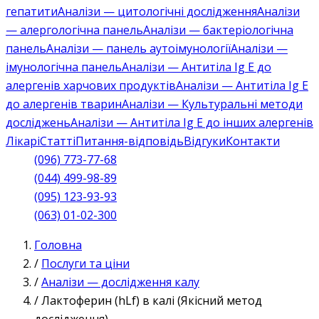
гепатити
Аналізи — цитологічні дослідження
Аналізи
— алергологічна панель
Аналізи — бактеріологічна
панель
Аналізи — панель аутоімунології
Аналізи —
імунологічна панель
Аналізи — Антитіла Ig E до
алергенів харчових продуктів
Аналізи — Антитіла Ig E
до алергенів тварин
Аналізи — Культуральні методи
досліджень
Аналізи — Антитіла Ig E до інших алергенів
Лікарі
Статті
Питання-відповідь
Відгуки
Контакти
(096) 773-77-68
(044) 499-98-89
(095) 123-93-93
(063) 01-02-300
Головна
/
Послуги та ціни
/
Аналізи — дослідження калу
/
Лактоферин (hLf) в калі (Якісний метод