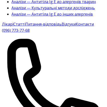
Аналізи — Антитіла Ig E до алергенів тварин
Аналізи — Культуральні методи досліджень
Аналізи — Антитіла Ig E до інших алергенів
Лікарі
Статті
Питання-відповідь
Відгуки
Контакти
(096) 773-77-68