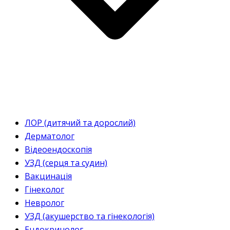
ЛОР (дитячий та дорослий)
Дерматолог
Відеоендоскопія
УЗД (серця та судин)
Вакцинація
Гінеколог
Невролог
УЗД (акушерство та гінекологія)
Ендокринолог