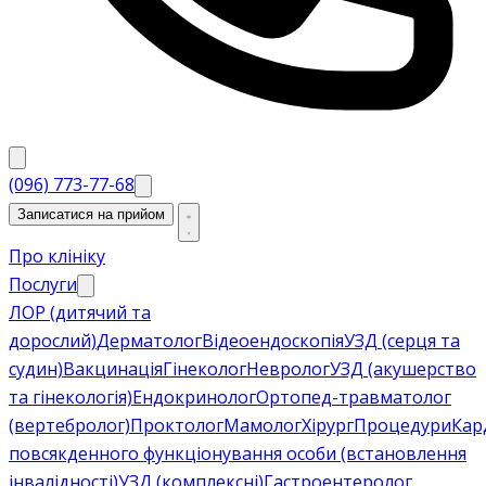
(096) 773-77-68
Записатися на прийом
Про клініку
Послуги
ЛОР (дитячий та
дорослий)
Дерматолог
Відеоендоскопія
УЗД (серця та
судин)
Вакцинація
Гінеколог
Невролог
УЗД (акушерство
та гінекологія)
Ендокринолог
Ортопед-травматолог
(вертебролог)
Проктолог
Мамолог
Хірург
Процедури
Кар
повсякденного функціонування особи (встановлення
інвалідності)
УЗД (комплексні)
Гастроентеролог