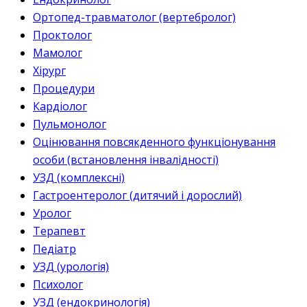
Ортопед-травматолог (вертебролог)
Проктолог
Мамолог
Хірург
Процедури
Кардіолог
Пульмонолог
Оцінювання повсякденного функціонування
особи (встановлення інвалідності)
УЗД (комплексні)
Гастроентеролог (дитячий і дорослий)
Уролог
Терапевт
Педіатр
УЗД (урологія)
Психолог
УЗД (ендокринологія)