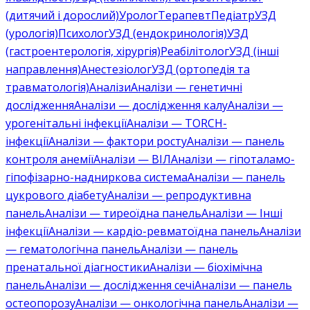
(дитячий і дорослий)
Уролог
Терапевт
Педіатр
УЗД
(урологія)
Психолог
УЗД (ендокринологія)
УЗД
(гастроентерологія, хірургія)
Реабілітолог
УЗД (інші
направлення)
Анестезіолог
УЗД (ортопедія та
травматологія)
Аналізи
Аналізи — генетичні
дослідження
Аналізи — дослідження калу
Аналізи —
урогенітальні інфекції
Аналізи — TORCH-
інфекції
Аналізи — фактори росту
Аналізи — панель
контроля анемії
Аналізи — ВІЛ
Аналізи — гіпоталамо-
гіпофізарно-надниркова система
Аналізи — панель
цукрового діабету
Аналізи — репродуктивна
панель
Аналізи — тиреоїдна панель
Аналізи — Інші
інфекції
Аналізи — кардіо-ревматоїдна панель
Аналізи
— гематологічна панель
Аналізи — панель
пренатальної діагностики
Аналізи — біохімічна
панель
Аналізи — дослідження сечі
Аналізи — панель
остеопорозу
Аналізи — онкологічна панель
Аналізи —