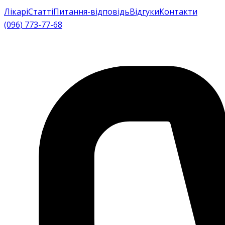
Лікарі
Статті
Питання-відповідь
Відгуки
Контакти
(096) 773-77-68