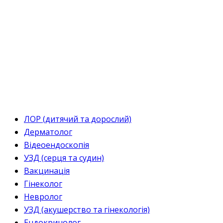
ЛОР (дитячий та дорослий)
Дерматолог
Відеоендоскопія
УЗД (серця та судин)
Вакцинація
Гінеколог
Невролог
УЗД (акушерство та гінекологія)
Ендокринолог