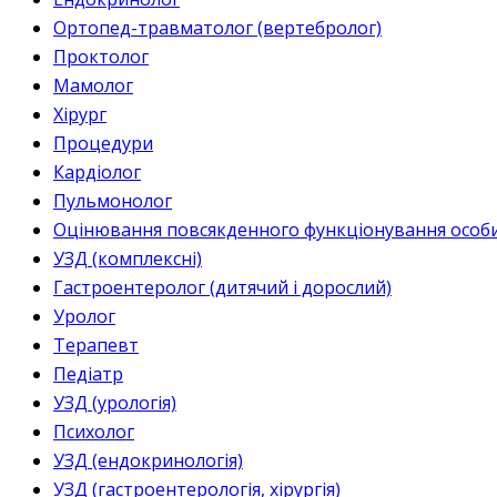
Ортопед-травматолог (вертебролог)
Проктолог
Мамолог
Хірург
Процедури
Кардіолог
Пульмонолог
Оцінювання повсякденного функціонування особи 
УЗД (комплексні)
Гастроентеролог (дитячий і дорослий)
Уролог
Терапевт
Педіатр
УЗД (урологія)
Психолог
УЗД (ендокринологія)
УЗД (гастроентерологія, хірургія)