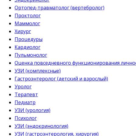
Ортопед-травматолог (вертебролог)
Проктолог
Маммолог
Хирург
Процедуры
Кардиолог
Пульмонолог
Оценка повседневного функционирования личнос
УЗИ (комплексные)
Гастроэнтеролог (детский и взрослый)
Уролог
Терапевт
Педиатр
УЗИ (урология)
Психолог
УЗИ (эндокринология)
УЗИ (гастроэнтерология, хирургия)