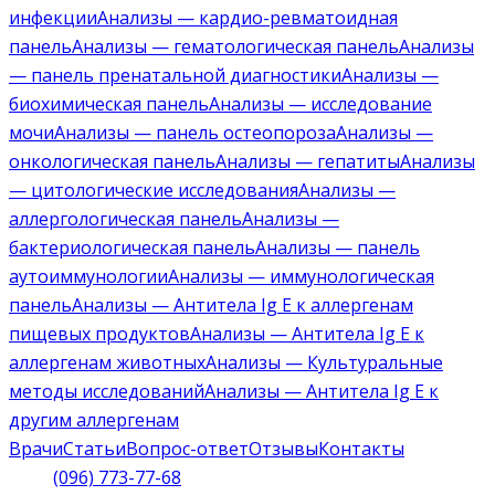
инфекции
Анализы — кардио-ревматоидная
панель
Анализы — гематологическая панель
Анализы
— панель пренатальной диагностики
Анализы —
биохимическая панель
Анализы — исследование
мочи
Анализы — панель остеопороза
Анализы —
онкологическая панель
Анализы — гепатиты
Анализы
— цитологические исследования
Анализы —
аллергологическая панель
Анализы —
бактериологическая панель
Анализы — панель
аутоиммунологии
Анализы — иммунологическая
панель
Анализы — Антитела Ig E к аллергенам
пищевых продуктов
Анализы — Антитела Ig E к
аллергенам животных
Анализы — Культуральные
методы исследований
Анализы — Антитела Ig E к
другим аллергенам
Врачи
Статьи
Вопрос-ответ
Отзывы
Контакты
(096) 773-77-68