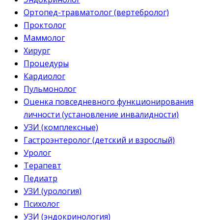
Ортопед-травматолог (вертебролог)
Проктолог
Маммолог
Хирург
Процедуры
Кардиолог
Пульмонолог
Оценка повседневного функционирования
личности (установление инвалидности)
УЗИ (комплексные)
Гастроэнтеролог (детский и взрослый)
Уролог
Терапевт
Педиатр
УЗИ (урология)
Психолог
УЗИ (эндокринология)