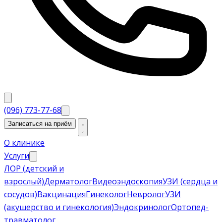
(096) 773-77-68
Записаться на приём
О клинике
Услуги
ЛОР (детский и
взрослый)
Дерматолог
Видеоэндоскопия
УЗИ (сердца и
сосудов)
Вакцинация
Гинеколог
Невролог
УЗИ
(акушерство и гинекология)
Эндокринолог
Ортопед-
травматолог