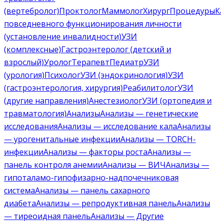
(вертебролог)
Проктолог
Маммолог
Хирург
Процедуры
К
повседневного функционирования личности
(установление инвалидности)
УЗИ
(комплексные)
Гастроэнтеролог (детский и
взрослый)
Уролог
Терапевт
Педиатр
УЗИ
(урология)
Психолог
УЗИ (эндокринология)
УЗИ
(гастроэнтерология, хирургия)
Реабилитолог
УЗИ
(другие направления)
Анестезиолог
УЗИ (ортопедия и
травматология)
Анализы
Анализы — генетические
исследования
Анализы — исследование кала
Анализы
— урогенитальные инфекции
Анализы — TORCH-
инфекции
Анализы — факторы роста
Анализы —
панель контроля анемии
Анализы — ВИЧ
Анализы —
гипоталамо-гипофизарно-надпочечниковая
система
Анализы — панель сахарного
диабета
Анализы — репродуктивная панель
Анализы
— тиреоидная панель
Анализы — Другие