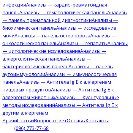
инфекции
Анализы — кардио-ревматоидная
панель
Анализы — гематологическая панель
Анализы
— панель пренатальной диагностики
Анализы —
биохимическая панель
Анализы — исследование
мочи
Анализы — панель остеопороза
Анализы —
онкологическая панель
Анализы — гепатиты
Анализы
— цитологические исследования
Анализы —
аллергологическая панель
Анализы —
бактериологическая панель
Анализы — панель
аутоиммунологии
Анализы — иммунологическая
панель
Анализы — Антитела Ig E к аллергенам
пищевых продуктов
Анализы — Антитела Ig E к
аллергенам животных
Анализы — Культуральные
методы исследований
Анализы — Антитела Ig E к
другим аллергенам
Врачи
Статьи
Вопрос-ответ
Отзывы
Контакты
(096) 773-77-68