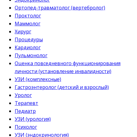
Ортопед-травматолог (вертебролог)
Проктолог
Маммолог
Хирург
Процедуры
Кардиолог
Пульмонолог
Оценка повседневного функционирования
личности (установление инвалидности)
УЗИ (комплексные)
Гастроэнтеролог (детский и взрослый)
Уролог
Терапевт
Педиатр
УЗИ (урология)
Психолог
УЗИ (эндокринология)