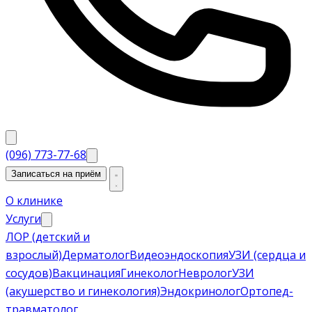
(096) 773-77-68
Записаться на приём
О клинике
Услуги
ЛОР (детский и
взрослый)
Дерматолог
Видеоэндоскопия
УЗИ (сердца и
сосудов)
Вакцинация
Гинеколог
Невролог
УЗИ
(акушерство и гинекология)
Эндокринолог
Ортопед-
травматолог