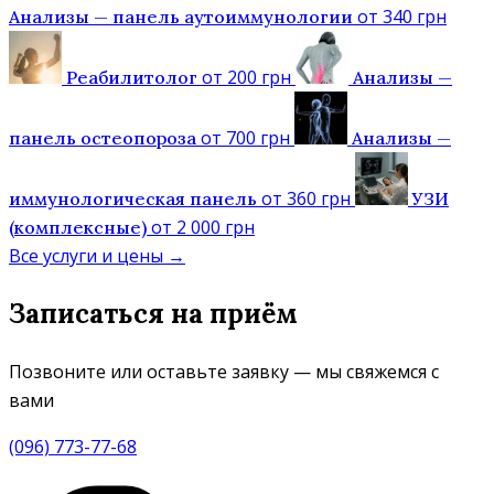
стремимся сохранить лояльные цены. В этом вы
от 340 грн
Анализы — панель аутоиммунологии
можете убедиться, ознакомившись с ценами на наши
услуги в
соответствующем разделе сайта.
от 200 грн
Реабилитолог
Анализы —
от 700 грн
панель остеопороза
Анализы —
от 360 грн
иммунологическая панель
УЗИ
от 2 000 грн
(комплексные)
Все услуги и цены
→
Записаться на приём
Позвоните или оставьте заявку — мы свяжемся с
вами
(096) 773-77-68