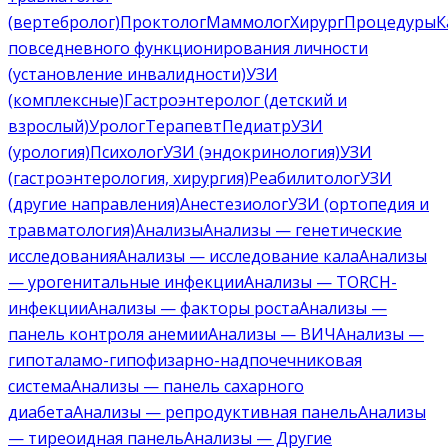
(вертебролог)
Проктолог
Маммолог
Хирург
Процедуры
К
повседневного функционирования личности
(установление инвалидности)
УЗИ
(комплексные)
Гастроэнтеролог (детский и
взрослый)
Уролог
Терапевт
Педиатр
УЗИ
(урология)
Психолог
УЗИ (эндокринология)
УЗИ
(гастроэнтерология, хирургия)
Реабилитолог
УЗИ
(другие направления)
Анестезиолог
УЗИ (ортопедия и
травматология)
Анализы
Анализы — генетические
исследования
Анализы — исследование кала
Анализы
— урогенитальные инфекции
Анализы — TORCH-
инфекции
Анализы — факторы роста
Анализы —
панель контроля анемии
Анализы — ВИЧ
Анализы —
гипоталамо-гипофизарно-надпочечниковая
система
Анализы — панель сахарного
диабета
Анализы — репродуктивная панель
Анализы
— тиреоидная панель
Анализы — Другие