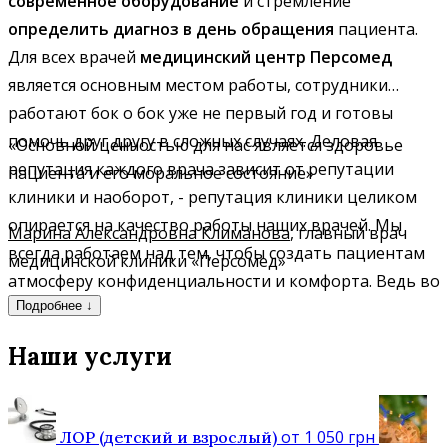
современное оборудование
и стремление
определить диагноз в день обращения
пациента.
Для всех врачей
медицинский центр Персомед
является основным местом работы, сотрудники
работают бок о бок уже не первый год и готовы
помочь друг другу в сложных случаях. Деловая
«Основной ценностью для нас является здоровье
репутация каждого врача зависит от репутации
пациента и его моральное состояние»
клиники и наоборот, - репутация клиники целиком
опирается на качество работы наших врачей. Мы
Марина Александровна Климанова
, главный врач
всегда работаем над тем, чтобы создать пациентам
медицинской клиники «Персомед»
атмосферу конфиденциальности и комфорта. Ведь во
время болезни желательно встретить понимание
Подробнее
хорошего врача и получить высокий уровень
Наши услуги
сервиса, а не стоять в очереди, бесполезно терять
время и наткнуться на грубость. Мы не работаем по
принципу получения максимальной прибыли, а
от 1 050 грн
ЛОР (детский и взрослый)