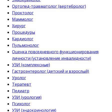
Ортопед-травматолог (вертебролог)
Проктолог
Маммолог
Хирург
Процедуры
Кардиолог
Пульмонолог
Оценка повседневного функционирования
личности (установление инвалидности)
УЗИ (комплексные)
Гастроэнтеролог (детский и взрослый)
Уролог
Терапевт
Педиатр
УЗИ (урология)
Психолог
УЗИ (эндокринология)