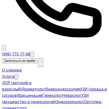
(096) 773-77-68
Записаться на приём
О клинике
Услуги
ЛОР (детский и
взрослый)
Дерматолог
Видеоэндоскопия
УЗИ (сердца и
сосудов)
Вакцинация
Гинеколог
Невролог
УЗИ
(акушерство и гинекология)
Эндокринолог
Ортопед-
травматолог