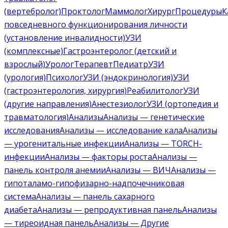
(вертебролог)
Проктолог
Маммолог
Хирург
Процедуры
К
повседневного функционирования личности
(установление инвалидности)
УЗИ
(комплексные)
Гастроэнтеролог (детский и
взрослый)
Уролог
Терапевт
Педиатр
УЗИ
(урология)
Психолог
УЗИ (эндокринология)
УЗИ
(гастроэнтерология, хирургия)
Реабилитолог
УЗИ
(другие направления)
Анестезиолог
УЗИ (ортопедия и
травматология)
Анализы
Анализы — генетические
исследования
Анализы — исследование кала
Анализы
— урогенитальные инфекции
Анализы — TORCH-
инфекции
Анализы — факторы роста
Анализы —
панель контроля анемии
Анализы — ВИЧ
Анализы —
гипоталамо-гипофизарно-надпочечниковая
система
Анализы — панель сахарного
диабета
Анализы — репродуктивная панель
Анализы
— тиреоидная панель
Анализы — Другие