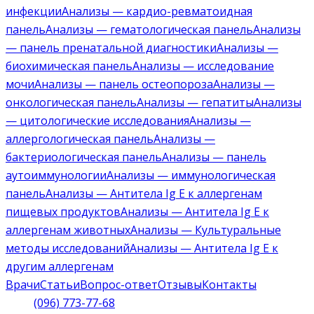
инфекции
Анализы — кардио-ревматоидная
панель
Анализы — гематологическая панель
Анализы
— панель пренатальной диагностики
Анализы —
биохимическая панель
Анализы — исследование
мочи
Анализы — панель остеопороза
Анализы —
онкологическая панель
Анализы — гепатиты
Анализы
— цитологические исследования
Анализы —
аллергологическая панель
Анализы —
бактериологическая панель
Анализы — панель
аутоиммунологии
Анализы — иммунологическая
панель
Анализы — Антитела Ig E к аллергенам
пищевых продуктов
Анализы — Антитела Ig E к
аллергенам животных
Анализы — Культуральные
методы исследований
Анализы — Антитела Ig E к
другим аллергенам
Врачи
Статьи
Вопрос-ответ
Отзывы
Контакты
(096) 773-77-68