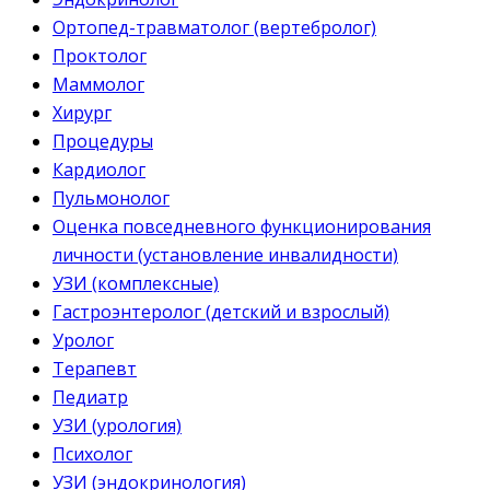
Ортопед-травматолог (вертебролог)
Проктолог
Маммолог
Хирург
Процедуры
Кардиолог
Пульмонолог
Оценка повседневного функционирования
личности (установление инвалидности)
УЗИ (комплексные)
Гастроэнтеролог (детский и взрослый)
Уролог
Терапевт
Педиатр
УЗИ (урология)
Психолог
УЗИ (эндокринология)