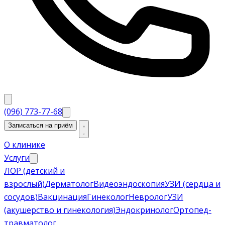
(096) 773-77-68
Записаться на приём
О клинике
Услуги
ЛОР (детский и
взрослый)
Дерматолог
Видеоэндоскопия
УЗИ (сердца и
сосудов)
Вакцинация
Гинеколог
Невролог
УЗИ
(акушерство и гинекология)
Эндокринолог
Ортопед-
травматолог