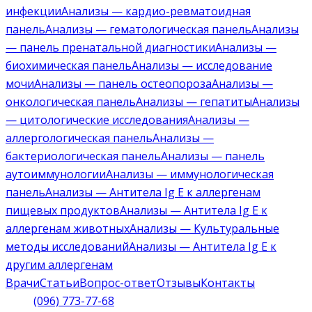
инфекции
Анализы — кардио-ревматоидная
панель
Анализы — гематологическая панель
Анализы
— панель пренатальной диагностики
Анализы —
биохимическая панель
Анализы — исследование
мочи
Анализы — панель остеопороза
Анализы —
онкологическая панель
Анализы — гепатиты
Анализы
— цитологические исследования
Анализы —
аллергологическая панель
Анализы —
бактериологическая панель
Анализы — панель
аутоиммунологии
Анализы — иммунологическая
панель
Анализы — Антитела Ig E к аллергенам
пищевых продуктов
Анализы — Антитела Ig E к
аллергенам животных
Анализы — Культуральные
методы исследований
Анализы — Антитела Ig E к
другим аллергенам
Врачи
Статьи
Вопрос-ответ
Отзывы
Контакты
(096) 773-77-68