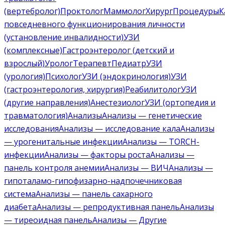
(вертебролог)
Проктолог
Маммолог
Хирург
Процедуры
К
повседневного функционирования личности
(установление инвалидности)
УЗИ
(комплексные)
Гастроэнтеролог (детский и
взрослый)
Уролог
Терапевт
Педиатр
УЗИ
(урология)
Психолог
УЗИ (эндокринология)
УЗИ
(гастроэнтерология, хирургия)
Реабилитолог
УЗИ
(другие направления)
Анестезиолог
УЗИ (ортопедия и
травматология)
Анализы
Анализы — генетические
исследования
Анализы — исследование кала
Анализы
— урогенитальные инфекции
Анализы — TORCH-
инфекции
Анализы — факторы роста
Анализы —
панель контроля анемии
Анализы — ВИЧ
Анализы —
гипоталамо-гипофизарно-надпочечниковая
система
Анализы — панель сахарного
диабета
Анализы — репродуктивная панель
Анализы
— тиреоидная панель
Анализы — Другие