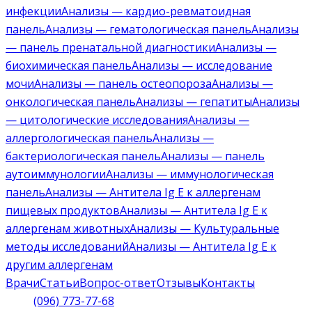
инфекции
Анализы — кардио-ревматоидная
панель
Анализы — гематологическая панель
Анализы
— панель пренатальной диагностики
Анализы —
биохимическая панель
Анализы — исследование
мочи
Анализы — панель остеопороза
Анализы —
онкологическая панель
Анализы — гепатиты
Анализы
— цитологические исследования
Анализы —
аллергологическая панель
Анализы —
бактериологическая панель
Анализы — панель
аутоиммунологии
Анализы — иммунологическая
панель
Анализы — Антитела Ig E к аллергенам
пищевых продуктов
Анализы — Антитела Ig E к
аллергенам животных
Анализы — Культуральные
методы исследований
Анализы — Антитела Ig E к
другим аллергенам
Врачи
Статьи
Вопрос-ответ
Отзывы
Контакты
(096) 773-77-68