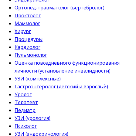
Ортопед-травматолог (вертебролог)
Проктолог
Маммолог
Хирург
Процедуры
Кардиолог
Пульмонолог
Оценка повседневного функционирования
личности (установление инвалидности)
УЗИ (комплексные)
Гастроэнтеролог (детский и взрослый)
Уролог
Терапевт
Педиатр
УЗИ (урология)
Психолог
УЗИ (эндокринология)