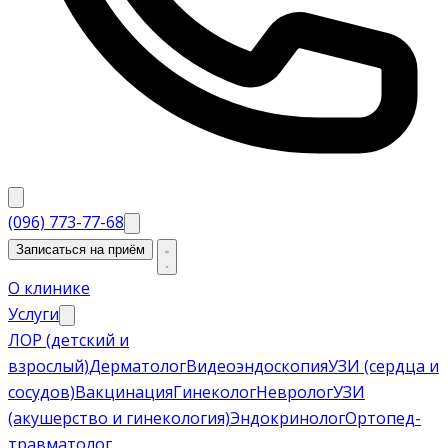
(096) 773-77-68
Записаться на приём
О клинике
Услуги
ЛОР (детский и
взрослый)
Дерматолог
Видеоэндоскопия
УЗИ (сердца и
сосудов)
Вакцинация
Гинеколог
Невролог
УЗИ
(акушерство и гинекология)
Эндокринолог
Ортопед-
травматолог