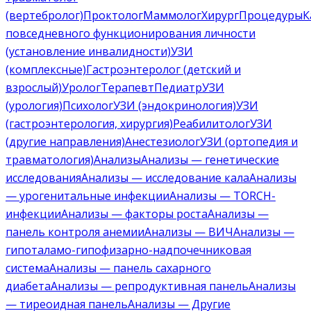
(вертебролог)
Проктолог
Маммолог
Хирург
Процедуры
К
повседневного функционирования личности
(установление инвалидности)
УЗИ
(комплексные)
Гастроэнтеролог (детский и
взрослый)
Уролог
Терапевт
Педиатр
УЗИ
(урология)
Психолог
УЗИ (эндокринология)
УЗИ
(гастроэнтерология, хирургия)
Реабилитолог
УЗИ
(другие направления)
Анестезиолог
УЗИ (ортопедия и
травматология)
Анализы
Анализы — генетические
исследования
Анализы — исследование кала
Анализы
— урогенитальные инфекции
Анализы — TORCH-
инфекции
Анализы — факторы роста
Анализы —
панель контроля анемии
Анализы — ВИЧ
Анализы —
гипоталамо-гипофизарно-надпочечниковая
система
Анализы — панель сахарного
диабета
Анализы — репродуктивная панель
Анализы
— тиреоидная панель
Анализы — Другие