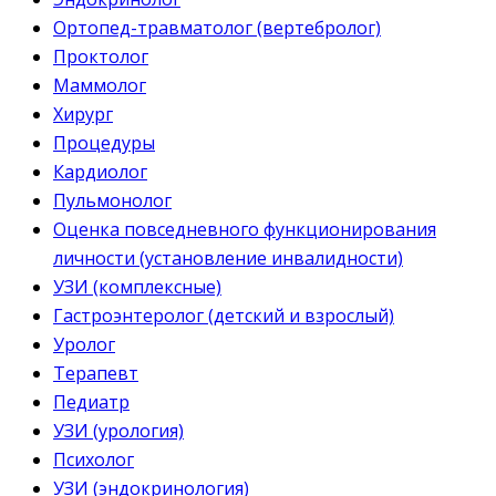
Ортопед-травматолог (вертебролог)
Проктолог
Маммолог
Хирург
Процедуры
Кардиолог
Пульмонолог
Оценка повседневного функционирования
личности (установление инвалидности)
УЗИ (комплексные)
Гастроэнтеролог (детский и взрослый)
Уролог
Терапевт
Педиатр
УЗИ (урология)
Психолог
УЗИ (эндокринология)