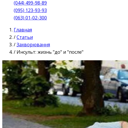
(044) 499-98-89
(095) 123-93-93
(063) 01-02-300
Главная
/
Статьи
/
Захворювання
/
Инсульт: жизнь "до" и "после"