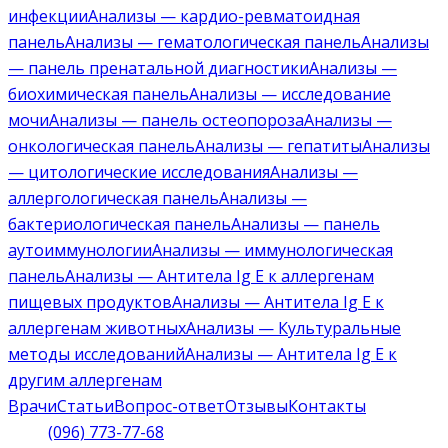
инфекции
Анализы — кардио-ревматоидная
панель
Анализы — гематологическая панель
Анализы
— панель пренатальной диагностики
Анализы —
биохимическая панель
Анализы — исследование
мочи
Анализы — панель остеопороза
Анализы —
онкологическая панель
Анализы — гепатиты
Анализы
— цитологические исследования
Анализы —
аллергологическая панель
Анализы —
бактериологическая панель
Анализы — панель
аутоиммунологии
Анализы — иммунологическая
панель
Анализы — Антитела Ig E к аллергенам
пищевых продуктов
Анализы — Антитела Ig E к
аллергенам животных
Анализы — Культуральные
методы исследований
Анализы — Антитела Ig E к
другим аллергенам
Врачи
Статьи
Вопрос-ответ
Отзывы
Контакты
(096) 773-77-68