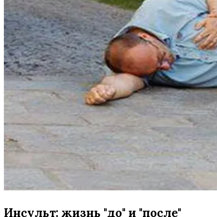
Инсульт: жизнь "до" и "после"