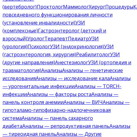
(вертебролог)
Проктолог
Маммолог
Хирург
Процедуры
К
повседневного функционирования личности
(установление инвалидности)
УЗИ
(комплексные)
Гастроэнтеролог (детский и
взрослый)
Уролог
Терапевт
Педиатр
УЗИ
(урология)
Психолог
УЗИ (эндокринология)
УЗИ
(гастроэнтерология, хирургия)
Реабилитолог
УЗИ
(другие направления)
Анестезиолог
УЗИ (ортопедия и
травматология)
Анализы
Анализы — генетические
исследования
Анализы — исследование кала
Анализы
— урогенитальные инфекции
Анализы — TORCH-
инфекции
Анализы — факторы роста
Анализы —
панель контроля анемии
Анализы — ВИЧ
Анализы —
гипоталамо-гипофизарно-надпочечниковая
система
Анализы — панель сахарного
диабета
Анализы — репродуктивная панель
Анализы
— тиреоидная панель
Анализы — Другие