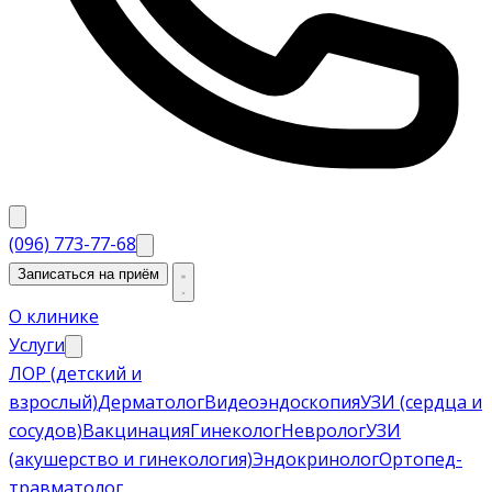
(096) 773-77-68
Записаться на приём
О клинике
Услуги
ЛОР (детский и
взрослый)
Дерматолог
Видеоэндоскопия
УЗИ (сердца и
сосудов)
Вакцинация
Гинеколог
Невролог
УЗИ
(акушерство и гинекология)
Эндокринолог
Ортопед-
травматолог