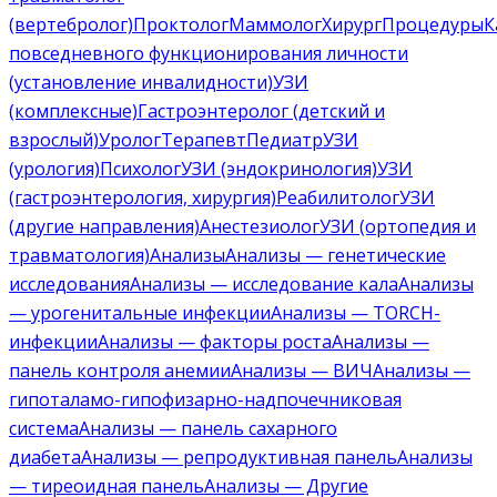
(вертебролог)
Проктолог
Маммолог
Хирург
Процедуры
К
повседневного функционирования личности
(установление инвалидности)
УЗИ
(комплексные)
Гастроэнтеролог (детский и
взрослый)
Уролог
Терапевт
Педиатр
УЗИ
(урология)
Психолог
УЗИ (эндокринология)
УЗИ
(гастроэнтерология, хирургия)
Реабилитолог
УЗИ
(другие направления)
Анестезиолог
УЗИ (ортопедия и
травматология)
Анализы
Анализы — генетические
исследования
Анализы — исследование кала
Анализы
— урогенитальные инфекции
Анализы — TORCH-
инфекции
Анализы — факторы роста
Анализы —
панель контроля анемии
Анализы — ВИЧ
Анализы —
гипоталамо-гипофизарно-надпочечниковая
система
Анализы — панель сахарного
диабета
Анализы — репродуктивная панель
Анализы
— тиреоидная панель
Анализы — Другие