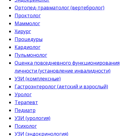
Ортопед-травматолог (вертебролог)
Проктолог
Маммолог
Хирург
Процедуры
Кардиолог
Пульмонолог
Оценка повседневного функционирования
личности (установление инвалидности)
УЗИ (комплексные)
Гастроэнтеролог (детский и взрослый)
Уролог
Терапевт
Педиатр
УЗИ (урология)
Психолог
УЗИ (эндокринология)