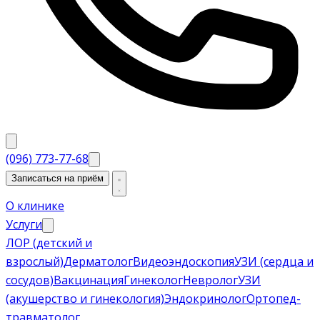
(096) 773-77-68
Записаться на приём
О клинике
Услуги
ЛОР (детский и
взрослый)
Дерматолог
Видеоэндоскопия
УЗИ (сердца и
сосудов)
Вакцинация
Гинеколог
Невролог
УЗИ
(акушерство и гинекология)
Эндокринолог
Ортопед-
травматолог