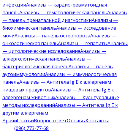
инфекции
Анализы — кардио-ревматоидная
панель
Анализы — гематологическая панель
Анализы
— панель пренатальной диагностики
Анализы —
биохимическая панель
Анализы — исследование
мочи
Анализы — панель остеопороза
Анализы —
онкологическая панель
Анализы — гепатиты
Анализы
— цитологические исследования
Анализы —
аллергологическая панель
Анализы —
бактериологическая панель
Анализы — панель
аутоиммунологии
Анализы — иммунологическая
панель
Анализы — Антитела Ig E к аллергенам
пищевых продуктов
Анализы — Антитела Ig E к
аллергенам животных
Анализы — Культуральные
методы исследований
Анализы — Антитела Ig E к
другим аллергенам
Врачи
Статьи
Вопрос-ответ
Отзывы
Контакты
(096) 773-77-68