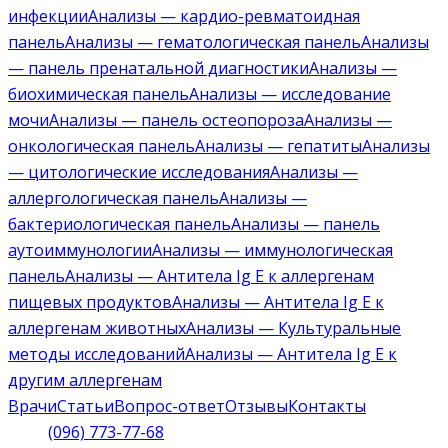
инфекции
Анализы — кардио-ревматоидная
панель
Анализы — гематологическая панель
Анализы
— панель пренатальной диагностики
Анализы —
биохимическая панель
Анализы — исследование
мочи
Анализы — панель остеопороза
Анализы —
онкологическая панель
Анализы — гепатиты
Анализы
— цитологические исследования
Анализы —
аллергологическая панель
Анализы —
бактериологическая панель
Анализы — панель
аутоиммунологии
Анализы — иммунологическая
панель
Анализы — Антитела Ig E к аллергенам
пищевых продуктов
Анализы — Антитела Ig E к
аллергенам животных
Анализы — Культуральные
методы исследований
Анализы — Антитела Ig E к
другим аллергенам
Врачи
Статьи
Вопрос-ответ
Отзывы
Контакты
(096) 773-77-68