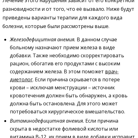
Лечение этого нарушения зависит от его конкретной
разновидности и от того, что её вызвало. Ниже будут
приведены варианты терапии для каждого вида
болезни, которые были рассмотрены выше.
Железодефицитная анемия.
В данном случае
больному назначают прием железа в виде
добавки. Также необходимо скорректировать
рацион, обогатив его продуктами с высоким
содержанием железа. В этом поможет
врач-
диетолог
. Если причина скрывается в потере
крови – исключая менструации – источник
кровотечения должен быть обнаружен, а кровь
должна быть остановлена. Для этого может
потребоваться хирургическое вмешательство.
Витаминодефицитная
анемия
.
Если причина
скрыта в недостатке фолиевой кислоты или
витамина B-12, их прием в виде добавки исправит