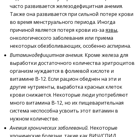
часто развивается железодефицитная анемия.
Также она развивается при сильной потере крови
во время менструального периода. Иногда
причиной является потеря крови из-за
язвы
,
онкологического заболевания или приема
некоторых обезболивающих, особенно аспирина.
Витаминодефицитная анемия
.
Кроме железа для
выработки достаточного количества эритроцитов
организм нуждается в фолиевой кислоте и
витамине B-12. Если рацион обеднен на эти и
другие нутриенты, выработка красных клеток
крови снижается. Некоторые люди употребляют
много витамина B-12, но их пищеварительная
система неспособна усвоить этот витамин в
нужном количестве.
Анемия
хронических заболеваний.
Некоторые
хронические болезни, такие как
ВИЧ
/СПИД,