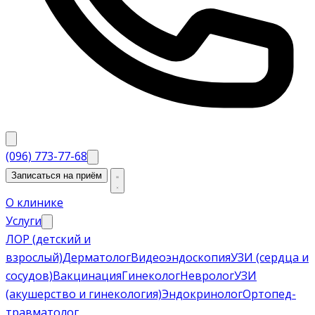
(096) 773-77-68
Записаться на приём
О клинике
Услуги
ЛОР (детский и
взрослый)
Дерматолог
Видеоэндоскопия
УЗИ (сердца и
сосудов)
Вакцинация
Гинеколог
Невролог
УЗИ
(акушерство и гинекология)
Эндокринолог
Ортопед-
травматолог