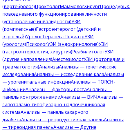
(вертебролог)
Проктолог
Маммолог
Хирург
Процедуры
К
повседневного функционирования личности
(установление инвалидности)
УЗИ
(комплексные)
Гастроэнтеролог (детский и
взрослый)
Уролог
Терапевт
Педиатр
УЗИ
(урология)
Психолог
УЗИ (эндокринология)
УЗИ
(гастроэнтерология, хирургия)
Реабилитолог
УЗИ
(другие направления)
Анестезиолог
УЗИ (ортопедия и
травматология)
Анализы
Анализы — генетические
исследования
Анализы — исследование кала
Анализы
— урогенитальные инфекции
Анализы — TORCH-
инфекции
Анализы — факторы роста
Анализы —
панель контроля анемии
Анализы — ВИЧ
Анализы —
гипоталамо-гипофизарно-надпочечниковая
система
Анализы — панель сахарного
диабета
Анализы — репродуктивная панель
Анализы
— тиреоидная панель
Анализы — Другие