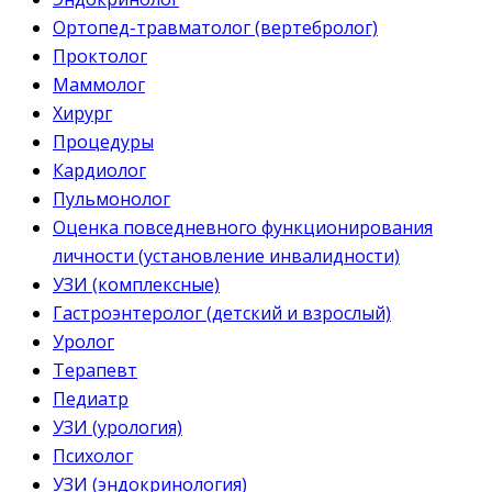
Ортопед-травматолог (вертебролог)
Проктолог
Маммолог
Хирург
Процедуры
Кардиолог
Пульмонолог
Оценка повседневного функционирования
личности (установление инвалидности)
УЗИ (комплексные)
Гастроэнтеролог (детский и взрослый)
Уролог
Терапевт
Педиатр
УЗИ (урология)
Психолог
УЗИ (эндокринология)