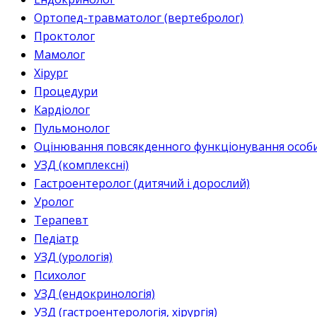
Ортопед-травматолог (вертебролог)
Проктолог
Мамолог
Хірург
Процедури
Кардіолог
Пульмонолог
Оцінювання повсякденного функціонування особи 
УЗД (комплексні)
Гастроентеролог (дитячий і дорослий)
Уролог
Терапевт
Педіатр
УЗД (урологія)
Психолог
УЗД (ендокринологія)
УЗД (гастроентерологія, хірургія)