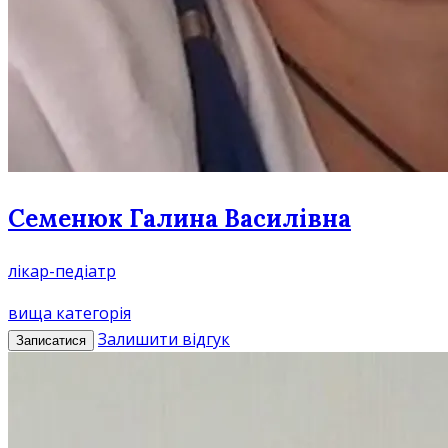
Семенюк Галина Василівна
лікар-педіатр
вища категорія
Залишити відгук
Записатися