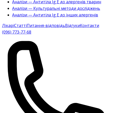
Аналізи — Антитіла Ig E до алергенів тварин
Аналізи — Культуральні методи досліджень
Аналізи — Антитіла Ig E до інших алергенів
Лікарі
Статті
Питання-відповідь
Відгуки
Контакти
(096) 773-77-68