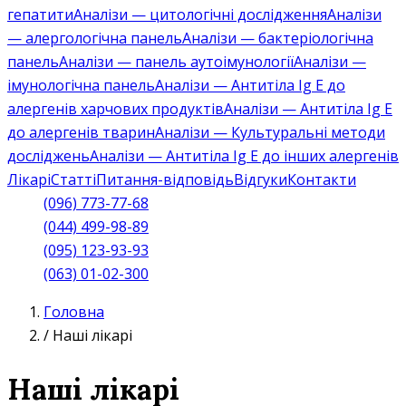
гепатити
Аналізи — цитологічні дослідження
Аналізи
— алергологічна панель
Аналізи — бактеріологічна
панель
Аналізи — панель аутоімунології
Аналізи —
імунологічна панель
Аналізи — Антитіла Ig E до
алергенів харчових продуктів
Аналізи — Антитіла Ig E
до алергенів тварин
Аналізи — Культуральні методи
досліджень
Аналізи — Антитіла Ig E до інших алергенів
Лікарі
Статті
Питання-відповідь
Відгуки
Контакти
(096) 773-77-68
(044) 499-98-89
(095) 123-93-93
(063) 01-02-300
Головна
/
Наші лікарі
Наші лікарі