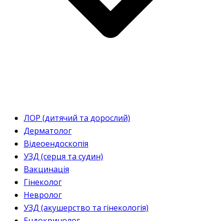
ЛОР (дитячий та дорослий)
Дерматолог
Відеоендоскопія
УЗД (серця та судин)
Вакцинація
Гінеколог
Невролог
УЗД (акушерство та гінекологія)
Ендокринолог