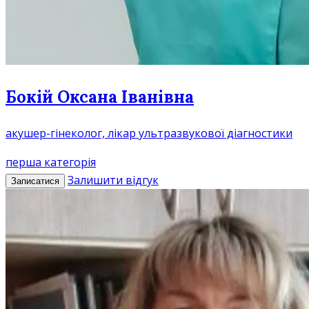
Бокій Оксана Іванівна
акушер-гінеколог, лікар ультразвукової діагностики
перша категорія
Залишити відгук
Записатися