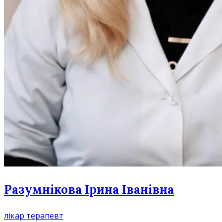
Разумнікова Ірина Іванівна
лікар терапевт