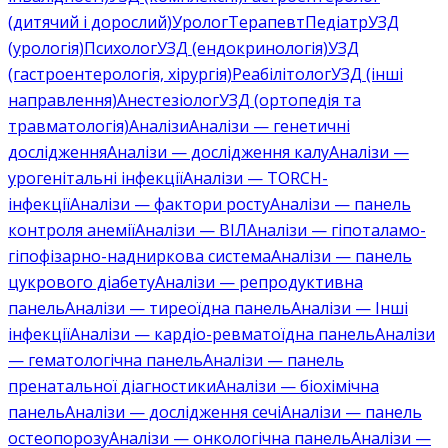
(дитячий і дорослий)
Уролог
Терапевт
Педіатр
УЗД
(урологія)
Психолог
УЗД (ендокринологія)
УЗД
(гастроентерологія, хірургія)
Реабілітолог
УЗД (інші
направлення)
Анестезіолог
УЗД (ортопедія та
травматологія)
Аналізи
Аналізи — генетичні
дослідження
Аналізи — дослідження калу
Аналізи —
урогенітальні інфекції
Аналізи — TORCH-
інфекції
Аналізи — фактори росту
Аналізи — панель
контроля анемії
Аналізи — ВІЛ
Аналізи — гіпоталамо-
гіпофізарно-надниркова система
Аналізи — панель
цукрового діабету
Аналізи — репродуктивна
панель
Аналізи — тиреоїдна панель
Аналізи — Інші
інфекції
Аналізи — кардіо-ревматоїдна панель
Аналізи
— гематологічна панель
Аналізи — панель
пренатальної діагностики
Аналізи — біохімічна
панель
Аналізи — дослідження сечі
Аналізи — панель
остеопорозу
Аналізи — онкологічна панель
Аналізи —