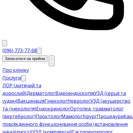
(096) 773-77-68
Записатися на прийом
Про клініку
Послуги
ЛОР (дитячий та
дорослий)
Дерматолог
Відеоендоскопія
УЗД (серця та
судин)
Вакцинація
Гінеколог
Невролог
УЗД (акушерство
та гінекологія)
Ендокринолог
Ортопед-травматолог
(вертебролог)
Проктолог
Мамолог
Хірург
Процедури
Кар
повсякденного функціонування особи (встановлення
інвалідності)
УЗД (комплексні)
Гастроентеролог