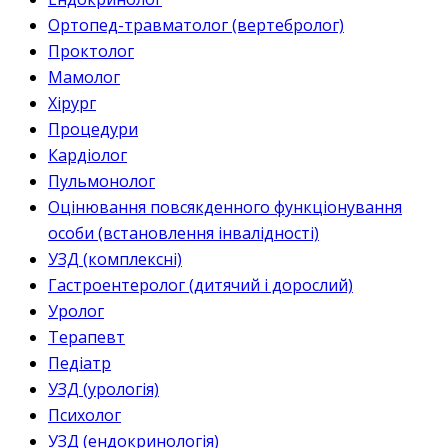
Ортопед-травматолог (вертебролог)
Проктолог
Мамолог
Хірург
Процедури
Кардіолог
Пульмонолог
Оцінювання повсякденного функціонування
особи (встановлення інвалідності)
УЗД (комплексні)
Гастроентеролог (дитячий і дорослий)
Уролог
Терапевт
Педіатр
УЗД (урологія)
Психолог
УЗД (ендокринологія)