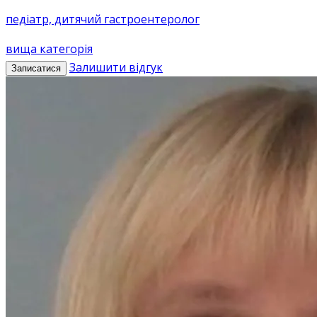
педіатр, дитячий гастроентеролог
вища категорія
Залишити відгук
Записатися