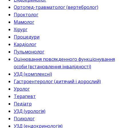
Ортопед-травматолог (вертебролог)
Проктолог
Мамолог
Хірург
Процедури
Кардіолог
Пульмонолог
Оцінювання повсякденного функціонування
особи (встановлення інвалідності)
УЗД (комплексні)
Гастроентеролог (дитячий і дорослий)
Уролог
Терапевт
Педіатр
УЗД (урологія)
Психолог
УЗД (ендокринологія)