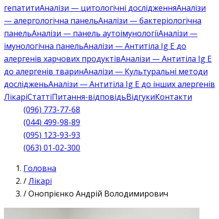
гепатити
Аналізи — цитологічні дослідження
Аналізи
— алергологічна панель
Аналізи — бактеріологічна
панель
Аналізи — панель аутоімунології
Аналізи —
імунологічна панель
Аналізи — Антитіла Ig E до
алергенів харчових продуктів
Аналізи — Антитіла Ig E
до алергенів тварин
Аналізи — Культуральні методи
досліджень
Аналізи — Антитіла Ig E до інших алергенів
Лікарі
Статті
Питання-відповідь
Відгуки
Контакти
(096) 773-77-68
(044) 499-98-89
(095) 123-93-93
(063) 01-02-300
Головна
/
Лікарі
/
Онопрієнко Андрій Володимирович