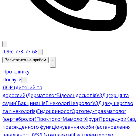
(096) 773-77-68
Записатися на прийом
Про клініку
Послуги
ЛОР (дитячий та
дорослий)
Дерматолог
Відеоендоскопія
УЗД (серця та
судин)
Вакцинація
Гінеколог
Невролог
УЗД (акушерство
та гінекологія)
Ендокринолог
Ортопед-травматолог
(вертебролог)
Проктолог
Мамолог
Хірург
Процедури
Кар
повсякденного функціонування особи (встановлення
інвалідності)
УЗД (комплексні)
Гастроентеролог