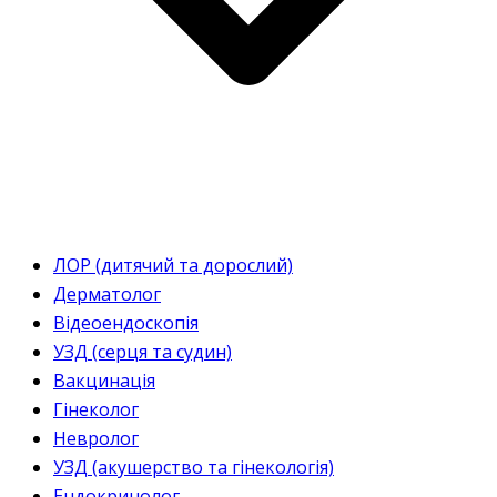
ЛОР (дитячий та дорослий)
Дерматолог
Відеоендоскопія
УЗД (серця та судин)
Вакцинація
Гінеколог
Невролог
УЗД (акушерство та гінекологія)
Ендокринолог