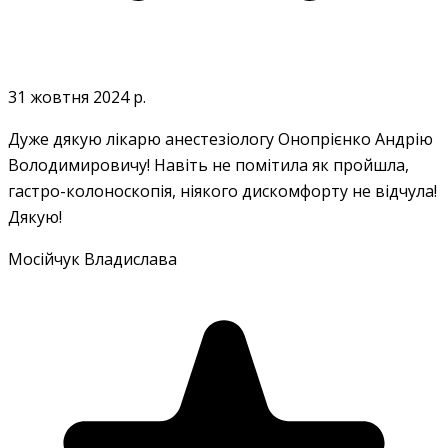
31 жовтня 2024 р.
Дуже дякую лікарю анестезіологу Онопрієнко Андрію
Володимировичу! Навіть не помітила як пройшла,
гастро-колоноскопія, ніякого дискомфорту не відчула!
Дякую!
Мосійчук Владислава