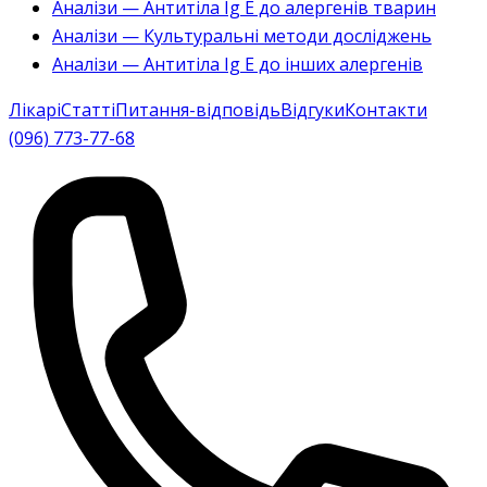
Аналізи — Антитіла Ig E до алергенів тварин
Аналізи — Культуральні методи досліджень
Аналізи — Антитіла Ig E до інших алергенів
Лікарі
Статті
Питання-відповідь
Відгуки
Контакти
(096) 773-77-68