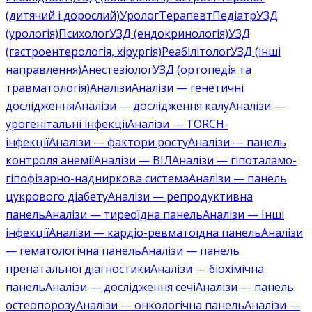
(дитячий і дорослий)
Уролог
Терапевт
Педіатр
УЗД
(урологія)
Психолог
УЗД (ендокринологія)
УЗД
(гастроентерологія, хірургія)
Реабілітолог
УЗД (інші
направлення)
Анестезіолог
УЗД (ортопедія та
травматологія)
Аналізи
Аналізи — генетичні
дослідження
Аналізи — дослідження калу
Аналізи —
урогенітальні інфекції
Аналізи — TORCH-
інфекції
Аналізи — фактори росту
Аналізи — панель
контроля анемії
Аналізи — ВІЛ
Аналізи — гіпоталамо-
гіпофізарно-надниркова система
Аналізи — панель
цукрового діабету
Аналізи — репродуктивна
панель
Аналізи — тиреоїдна панель
Аналізи — Інші
інфекції
Аналізи — кардіо-ревматоїдна панель
Аналізи
— гематологічна панель
Аналізи — панель
пренатальної діагностики
Аналізи — біохімічна
панель
Аналізи — дослідження сечі
Аналізи — панель
остеопорозу
Аналізи — онкологічна панель
Аналізи —