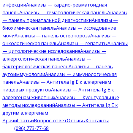
инфекции
Анализы — кардио-ревматоидная
панель
Анализы — гематологическая панель
Анализы
— панель пренатальной диагностики
Анализы —
биохимическая панель
Анализы — исследование
мочи
Анализы — панель остеопороза
Анализы —
онкологическая панель
Анализы — гепатиты
Анализы
— цитологические исследования
Анализы —
аллергологическая панель
Анализы —
бактериологическая панель
Анализы — панель
аутоиммунологии
Анализы — иммунологическая
панель
Анализы — Антитела Ig E к аллергенам
пищевых продуктов
Анализы — Антитела Ig E к
аллергенам животных
Анализы — Культуральные
методы исследований
Анализы — Антитела Ig E к
другим аллергенам
Врачи
Статьи
Вопрос-ответ
Отзывы
Контакты
(096) 773-77-68