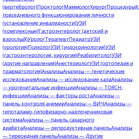
(вертебролог)
Проктолог
Маммолог
Хирург
Процедуры
К
повседневного функционирования личности
(установление инвалидности)
УЗИ
(комплексные)
Гастроэнтеролог (детский и
взрослый)
Уролог
Терапевт
Педиатр
УЗИ
(урология)
Психолог
УЗИ (эндокринология)
УЗИ
(гастроэнтерология, хирургия)
Реабилитолог
УЗИ
(другие направления)
Анестезиолог
УЗИ (ортопедия и
травматология)
Анализы
Анализы — генетические
исследования
Анализы — исследование кала
Анализы
— урогенитальные инфекции
Анализы — TORCH-
инфекции
Анализы — факторы роста
Анализы —
панель контроля анемии
Анализы — ВИЧ
Анализы —
гипоталамо-гипофизарно-надпочечниковая
система
Анализы — панель сахарного
диабета
Анализы — репродуктивная панель
Анализы
— тиреоидная панель
Анализы — Другие