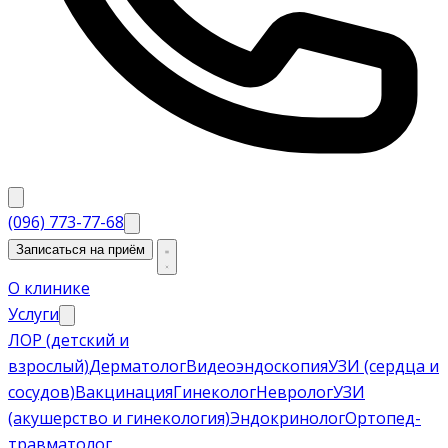
(096) 773-77-68
Записаться на приём
О клинике
Услуги
ЛОР (детский и
взрослый)
Дерматолог
Видеоэндоскопия
УЗИ (сердца и
сосудов)
Вакцинация
Гинеколог
Невролог
УЗИ
(акушерство и гинекология)
Эндокринолог
Ортопед-
травматолог