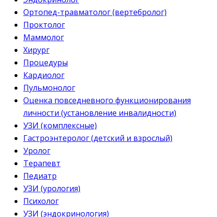
Ортопед-травматолог (вертебролог)
Проктолог
Маммолог
Хирург
Процедуры
Кардиолог
Пульмонолог
Оценка повседневного функционирования
личности (установление инвалидности)
УЗИ (комплексные)
Гастроэнтеролог (детский и взрослый)
Уролог
Терапевт
Педиатр
УЗИ (урология)
Психолог
УЗИ (эндокринология)