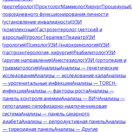
(вертебролог)
Проктолог
Маммолог
Хирург
Процедуры
К
повседневного функционирования личности
(установление инвалидности)
УЗИ
(комплексные)
Гастроэнтеролог (детский и
взрослый)
Уролог
Терапевт
Педиатр
УЗИ
(урология)
Психолог
УЗИ (эндокринология)
УЗИ
(гастроэнтерология, хирургия)
Реабилитолог
УЗИ
(другие направления)
Анестезиолог
УЗИ (ортопедия и
травматология)
Анализы
Анализы — генетические
исследования
Анализы — исследование кала
Анализы
— урогенитальные инфекции
Анализы — TORCH-
инфекции
Анализы — факторы роста
Анализы —
панель контроля анемии
Анализы — ВИЧ
Анализы —
гипоталамо-гипофизарно-надпочечниковая
система
Анализы — панель сахарного
диабета
Анализы — репродуктивная панель
Анализы
— тиреоидная панель
Анализы — Другие