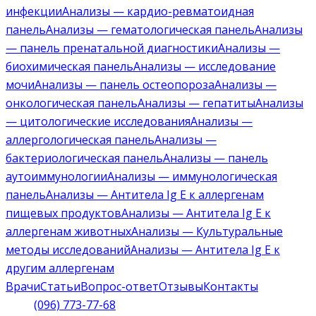
инфекции
Анализы — кардио-ревматоидная
панель
Анализы — гематологическая панель
Анализы
— панель пренатальной диагностики
Анализы —
биохимическая панель
Анализы — исследование
мочи
Анализы — панель остеопороза
Анализы —
онкологическая панель
Анализы — гепатиты
Анализы
— цитологические исследования
Анализы —
аллергологическая панель
Анализы —
бактериологическая панель
Анализы — панель
аутоиммунологии
Анализы — иммунологическая
панель
Анализы — Антитела Ig E к аллергенам
пищевых продуктов
Анализы — Антитела Ig E к
аллергенам животных
Анализы — Культуральные
методы исследований
Анализы — Антитела Ig E к
другим аллергенам
Врачи
Статьи
Вопрос-ответ
Отзывы
Контакты
(096) 773-77-68