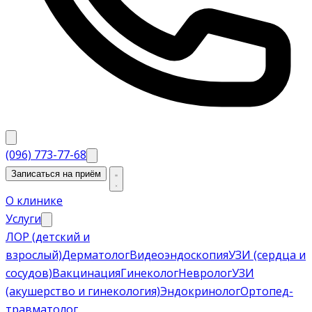
(096) 773-77-68
Записаться на приём
О клинике
Услуги
ЛОР (детский и
взрослый)
Дерматолог
Видеоэндоскопия
УЗИ (сердца и
сосудов)
Вакцинация
Гинеколог
Невролог
УЗИ
(акушерство и гинекология)
Эндокринолог
Ортопед-
травматолог