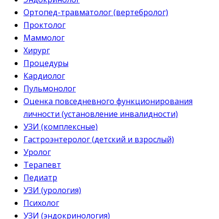
Ортопед-травматолог (вертебролог)
Проктолог
Маммолог
Хирург
Процедуры
Кардиолог
Пульмонолог
Оценка повседневного функционирования
личности (установление инвалидности)
УЗИ (комплексные)
Гастроэнтеролог (детский и взрослый)
Уролог
Терапевт
Педиатр
УЗИ (урология)
Психолог
УЗИ (эндокринология)