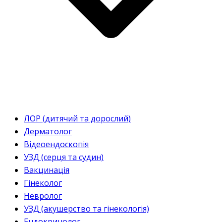
ЛОР (дитячий та дорослий)
Дерматолог
Відеоендоскопія
УЗД (серця та судин)
Вакцинація
Гінеколог
Невролог
УЗД (акушерство та гінекологія)
Ендокринолог