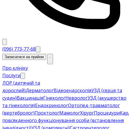
(096) 773-77-68
Записатися на прийом
Про клініку
Послуги
ЛОР (дитячий та
дорослий)
Дерматолог
Відеоендоскопія
УЗД (серця та
судин)
Вакцинація
Гінеколог
Невролог
УЗД (акушерство
та гінекологія)
Ендокринолог
Ортопед-травматолог
(вертебролог)
Проктолог
Мамолог
Хірург
Процедури
Кар
повсякденного функціонування особи (встановлення
інвалідності)
УЗД (комплексні)
Гастроентеролог