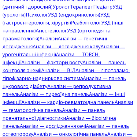
(дитячий і дорослий)
Уролог
Терапевт
Педіатр
УЗД
(урологія)
Психолог
УЗД (ендокринологія)
УЗД
(гастроентерологія, хірургія)
Реабілітолог
УЗД (інші
направлення)
Анестезіолог
УЗД (ортопедія та
травматологія)
Аналізи
Аналізи — генетичні
дослідження
Аналізи — дослідження калу
Аналізи —
урогенітальні інфекції
Аналізи — TORCH-
інфекції
Аналізи — фактори росту
Аналізи — панель
контроля анемії
Аналізи — ВІЛ
Аналізи — гіпоталамо-
гіпофізарно-надниркова система
Аналізи — панель
цукрового діабету
Аналізи — репродуктивна
панель
Аналізи — тиреоїдна панель
Аналізи — Інші
інфекції
Аналізи — кардіо-ревматоїдна панель
Аналізи
— гематологічна панель
Аналізи — панель
пренатальної діагностики
Аналізи — біохімічна
панель
Аналізи — дослідження сечі
Аналізи — панель
остеопорозу
Аналізи — онкологічна панель
Аналізи —