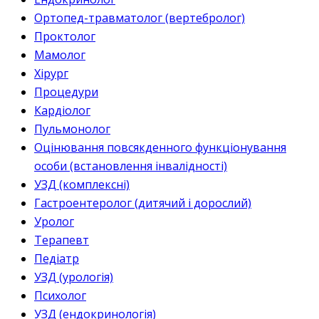
Ортопед-травматолог (вертебролог)
Проктолог
Мамолог
Хірург
Процедури
Кардіолог
Пульмонолог
Оцінювання повсякденного функціонування
особи (встановлення інвалідності)
УЗД (комплексні)
Гастроентеролог (дитячий і дорослий)
Уролог
Терапевт
Педіатр
УЗД (урологія)
Психолог
УЗД (ендокринологія)