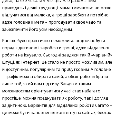
диво, на яке чекали 9 місяців. Але разом з ним
приходять і деякі труднощі: мама тимчасово не може
відлучатися від малюка, а гроші заробляти потрібно,
адже головна її мета – прогодувати своє чадо та
забезпечити його усім необхідним.
Раніше було практично неможливо водночас бути
поряд з дитиною і заробляти гроші, адже віддаленої
роботи не існувало. Сьогодні завдяки такій «чарівній»
штуці, як Інтернет, це стало не просто можливим, але
й доступним, популярним та прибутковим. А головне
– графік можна обирати самій, а обсяг роботи брати
лише той, який вам під силу. Завдяки таким
можливостям орієнтуватися у часі стає набагато
простіше: можна поєднувати як роботу, так і догляд
за дитиною. Варіантів для віддаленої роботи багато –
це може бути наповнення контенту на сайтах, блогах