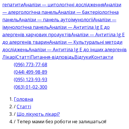
гепатити
Аналізи — цитологічні дослідження
Аналізи
— алергологічна панель
Аналізи — бактеріологічна
панель
Аналізи — панель аутоімунології
Аналізи —
імунологічна панель
Аналізи — Антитіла Ig E до
алергенів харчових продуктів
Аналізи — Антитіла Ig E
до алергенів тварин
Аналізи — Культуральні методи
досліджень
Аналізи — Антитіла Ig E до інших алергенів
Лікарі
Статті
Питання-відповідь
Відгуки
Контакти
(096) 773-77-68
(044) 499-98-89
(095) 123-93-93
(063) 01-02-300
Головна
/
Статті
/
Що лікують лікарі?
/
Тепер мами без роботи не залишаться!