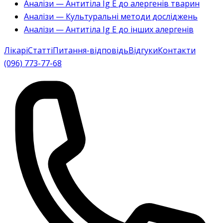
Аналізи — Антитіла Ig E до алергенів тварин
Аналізи — Культуральні методи досліджень
Аналізи — Антитіла Ig E до інших алергенів
Лікарі
Статті
Питання-відповідь
Відгуки
Контакти
(096) 773-77-68