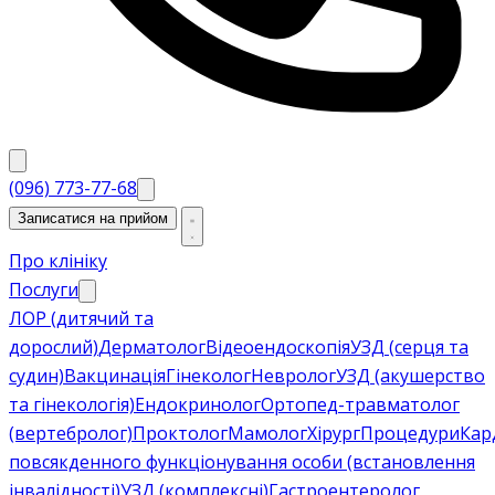
(096) 773-77-68
Записатися на прийом
Про клініку
Послуги
ЛОР (дитячий та
дорослий)
Дерматолог
Відеоендоскопія
УЗД (серця та
судин)
Вакцинація
Гінеколог
Невролог
УЗД (акушерство
та гінекологія)
Ендокринолог
Ортопед-травматолог
(вертебролог)
Проктолог
Мамолог
Хірург
Процедури
Кар
повсякденного функціонування особи (встановлення
інвалідності)
УЗД (комплексні)
Гастроентеролог