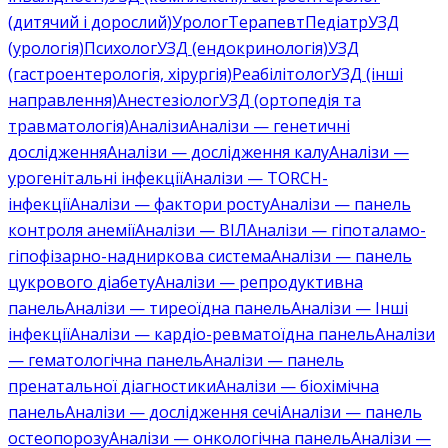
(дитячий і дорослий)
Уролог
Терапевт
Педіатр
УЗД
(урологія)
Психолог
УЗД (ендокринологія)
УЗД
(гастроентерологія, хірургія)
Реабілітолог
УЗД (інші
направлення)
Анестезіолог
УЗД (ортопедія та
травматологія)
Аналізи
Аналізи — генетичні
дослідження
Аналізи — дослідження калу
Аналізи —
урогенітальні інфекції
Аналізи — TORCH-
інфекції
Аналізи — фактори росту
Аналізи — панель
контроля анемії
Аналізи — ВІЛ
Аналізи — гіпоталамо-
гіпофізарно-надниркова система
Аналізи — панель
цукрового діабету
Аналізи — репродуктивна
панель
Аналізи — тиреоїдна панель
Аналізи — Інші
інфекції
Аналізи — кардіо-ревматоїдна панель
Аналізи
— гематологічна панель
Аналізи — панель
пренатальної діагностики
Аналізи — біохімічна
панель
Аналізи — дослідження сечі
Аналізи — панель
остеопорозу
Аналізи — онкологічна панель
Аналізи —