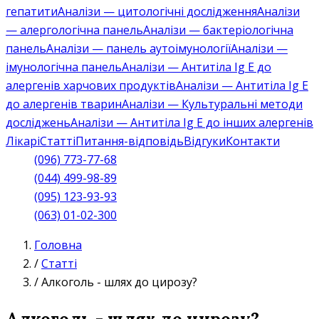
гепатити
Аналізи — цитологічні дослідження
Аналізи
— алергологічна панель
Аналізи — бактеріологічна
панель
Аналізи — панель аутоімунології
Аналізи —
імунологічна панель
Аналізи — Антитіла Ig E до
алергенів харчових продуктів
Аналізи — Антитіла Ig E
до алергенів тварин
Аналізи — Культуральні методи
досліджень
Аналізи — Антитіла Ig E до інших алергенів
Лікарі
Статті
Питання-відповідь
Відгуки
Контакти
(096) 773-77-68
(044) 499-98-89
(095) 123-93-93
(063) 01-02-300
Головна
/
Статті
/
Алкоголь - шлях до цирозу?