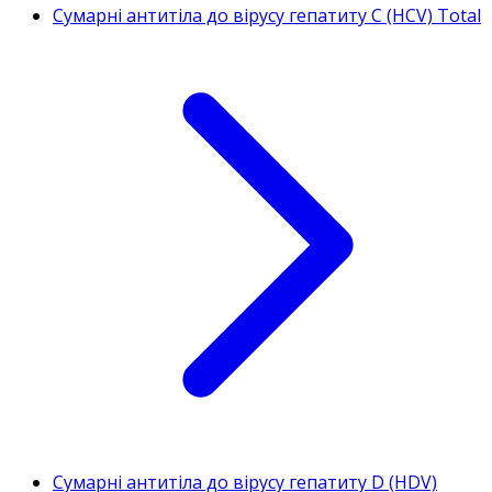
Сумарні антитіла до вірусу гепатиту С (HCV) Total
Сумарні антитіла до вірусу гепатиту D (HDV)