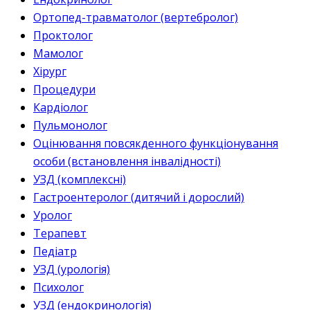
Ортопед-травматолог (вертебролог)
Проктолог
Мамолог
Хірург
Процедури
Кардіолог
Пульмонолог
Оцінювання повсякденного функціонування
особи (встановлення інвалідності)
УЗД (комплексні)
Гастроентеролог (дитячий і дорослий)
Уролог
Терапевт
Педіатр
УЗД (урологія)
Психолог
УЗД (ендокринологія)