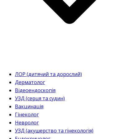
ЛОР (дитячий та дорослий)
Дерматолог
Відеоендоскопія
УЗД (серця та судин)
Вакцинація
Гінеколог
Невролог
УЗД (акушерство та гінекологія)
Ендокринолог