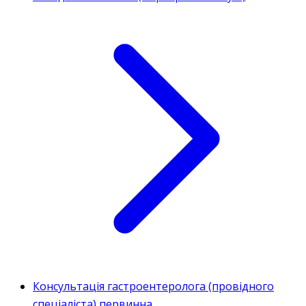
Консультація гастроентеролога (провідного
спеціаліста) первинна