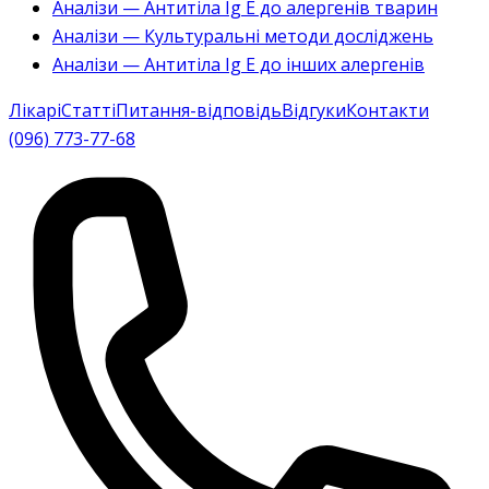
Аналізи — Антитіла Ig E до алергенів тварин
Аналізи — Культуральні методи досліджень
Аналізи — Антитіла Ig E до інших алергенів
Лікарі
Статті
Питання-відповідь
Відгуки
Контакти
(096) 773-77-68