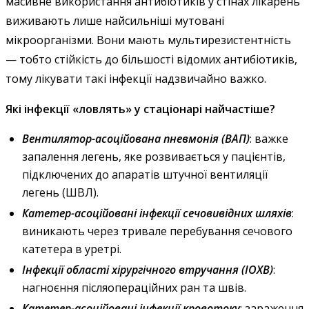
масивне використання антибіотиків у стінах лікарень
виживають лише найсильніші мутовані
мікроорганізми. Вони мають мультирезистентність
— тобто стійкість до більшості відомих антибіотиків,
тому лікувати такі інфекції надзвичайно важко.
Які інфекції «ловлять» у стаціонарі найчастіше?
Вентилятор-асоційована пневмонія (ВАП)
: важке
запалення легень, яке розвивається у пацієнтів,
підключених до апаратів штучної вентиляції
легень (ШВЛ).
Катетер-асоційовані інфекції сечовивідних шляхів
:
виникають через тривале перебування сечового
катетера в уретрі.
Інфекції області хірургічного втручання (ІОХВ)
:
нагноєння післяопераційних ран та швів.
Катетер-асоційовані інфекції кровотоку
: зараження