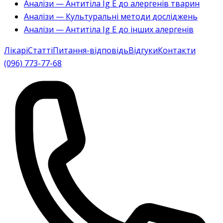
Аналізи — Антитіла Ig E до алергенів тварин
Аналізи — Культуральні методи досліджень
Аналізи — Антитіла Ig E до інших алергенів
Лікарі
Статті
Питання-відповідь
Відгуки
Контакти
(096) 773-77-68