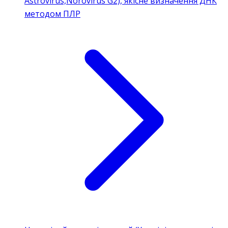
Astrovirus,Norovirus G2), якісне визначення ДНК
методом ПЛР