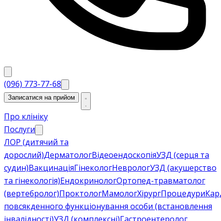
(096) 773-77-68
Записатися на прийом
Про клініку
Послуги
ЛОР (дитячий та
дорослий)
Дерматолог
Відеоендоскопія
УЗД (серця та
судин)
Вакцинація
Гінеколог
Невролог
УЗД (акушерство
та гінекологія)
Ендокринолог
Ортопед-травматолог
(вертебролог)
Проктолог
Мамолог
Хірург
Процедури
Кар
повсякденного функціонування особи (встановлення
інвалідності)
УЗД (комплексні)
Гастроентеролог