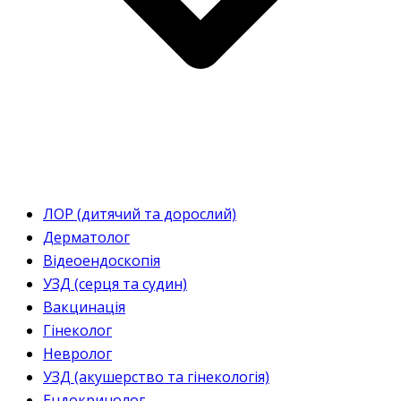
ЛОР (дитячий та дорослий)
Дерматолог
Відеоендоскопія
УЗД (серця та судин)
Вакцинація
Гінеколог
Невролог
УЗД (акушерство та гінекологія)
Ендокринолог