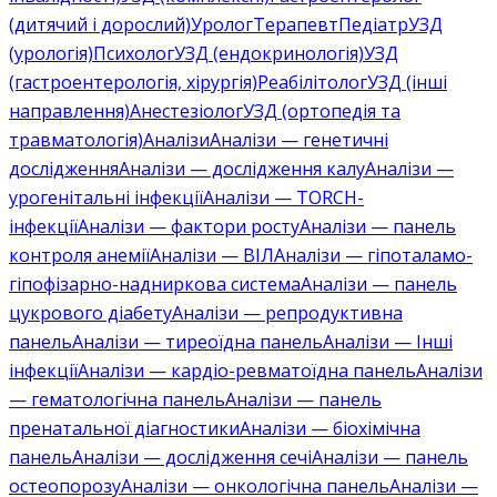
(дитячий і дорослий)
Уролог
Терапевт
Педіатр
УЗД
(урологія)
Психолог
УЗД (ендокринологія)
УЗД
(гастроентерологія, хірургія)
Реабілітолог
УЗД (інші
направлення)
Анестезіолог
УЗД (ортопедія та
травматологія)
Аналізи
Аналізи — генетичні
дослідження
Аналізи — дослідження калу
Аналізи —
урогенітальні інфекції
Аналізи — TORCH-
інфекції
Аналізи — фактори росту
Аналізи — панель
контроля анемії
Аналізи — ВІЛ
Аналізи — гіпоталамо-
гіпофізарно-надниркова система
Аналізи — панель
цукрового діабету
Аналізи — репродуктивна
панель
Аналізи — тиреоїдна панель
Аналізи — Інші
інфекції
Аналізи — кардіо-ревматоїдна панель
Аналізи
— гематологічна панель
Аналізи — панель
пренатальної діагностики
Аналізи — біохімічна
панель
Аналізи — дослідження сечі
Аналізи — панель
остеопорозу
Аналізи — онкологічна панель
Аналізи —