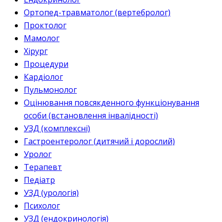
Ортопед-травматолог (вертебролог)
Проктолог
Мамолог
Хірург
Процедури
Кардіолог
Пульмонолог
Оцінювання повсякденного функціонування
особи (встановлення інвалідності)
УЗД (комплексні)
Гастроентеролог (дитячий і дорослий)
Уролог
Терапевт
Педіатр
УЗД (урологія)
Психолог
УЗД (ендокринологія)