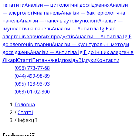
гепатити
Аналізи — цитологічні дослідження
Аналізи
— алергологічна панель
Аналізи — бактеріологічна
панель
Аналізи — панель аутоімунології
Аналізи —
імунологічна панель
Аналізи — Антитіла Ig E до
алергенів харчових продуктів
Аналізи — Антитіла Ig E
до алергенів тварин
Аналізи — Культуральні методи
досліджень
Аналізи — Антитіла Ig E до інших алергенів
Лікарі
Статті
Питання-відповідь
Відгуки
Контакти
(096) 773-77-68
(044) 499-98-89
(095) 123-93-93
(063) 01-02-300
Головна
/
Статті
/
Інфекції