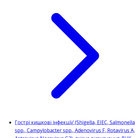
Гострі кишкові інфекції/ (Shigella, ЕIEC, Salmonella
spp., Campylobacter spp., Adenovirus F, Rotavirus A,