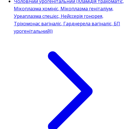
Чоловічий урогенітальний (Хламідія трахоматіс,
Мікоплазма хомініс, Мікоплазма геніталіум,
Уреаплазма спецієс, Нейссерія гонорея,
Тріхомонас вагіналіс, Гарднерела вагіналіс, БП
урогенітальний))