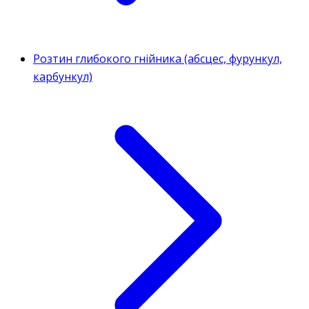
Розтин глибокого гнійника (абсцес, фурункул,
карбункул)