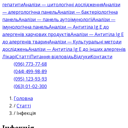
гепатити
Аналізи — цитологічні дослідження
Аналізи
— алергологічна панель
Аналізи — бактеріологічна
панель
Аналізи — панель аутоімунології
Аналізи —
імунологічна панель
Аналізи — Антитіла Ig E до
алергенів харчових продуктів
Аналізи — Антитіла Ig E
до алергенів тварин
Аналізи — Культуральні методи
досліджень
Аналізи — Антитіла Ig E до інших алергенів
Лікарі
Статті
Питання-відповідь
Відгуки
Контакти
(096) 773-77-68
(044) 499-98-89
(095) 123-93-93
(063) 01-02-300
Головна
/
Статті
/
Інфекція