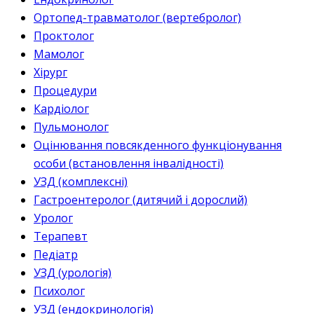
Ортопед-травматолог (вертебролог)
Проктолог
Мамолог
Хірург
Процедури
Кардіолог
Пульмонолог
Оцінювання повсякденного функціонування
особи (встановлення інвалідності)
УЗД (комплексні)
Гастроентеролог (дитячий і дорослий)
Уролог
Терапевт
Педіатр
УЗД (урологія)
Психолог
УЗД (ендокринологія)