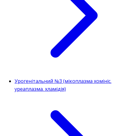
Урогенітальний №3 (мікоплазма хомініс.
уреаплазма. хламідія)