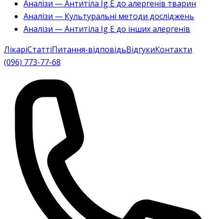
Аналізи — Антитіла Ig E до алергенів тварин
Аналізи — Культуральні методи досліджень
Аналізи — Антитіла Ig E до інших алергенів
Лікарі
Статті
Питання-відповідь
Відгуки
Контакти
(096) 773-77-68