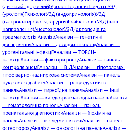
(дитячий і дорослий)
Уролог
Терапевт
Педіатр
УЗД
(урологія)
Психолог
УЗД (ендокринологія)
УЗД
(гастроентерологія, хірургія)
Реабілітолог
УЗД (інші
направлення)
Анестезіолог
УЗД (ортопедія та
травматологія)
Аналізи
Аналізи — генетичні
дослідження
Аналізи — дослідження калу
Аналізи —
урогенітальні інфекції
Аналізи — TORCH-
інфекції
Аналізи — фактори росту
Аналізи — панель
контроля анемії
Аналізи — ВІЛ
Аналізи — гіпоталамо-
гіпофізарно-надниркова система
Аналізи — панель
цукрового діабету
Аналізи — репродуктивна
панель
Аналізи — тиреоїдна панель
Аналізи — Інші
інфекції
Аналізи — кардіо-ревматоїдна панель
Аналізи
— гематологічна панель
Аналізи — панель
пренатальної діагностики
Аналізи — біохімічна
панель
Аналізи — дослідження сечі
Аналізи — панель
остеопорозу
Аналізи — онкологічна панель
Аналізи —