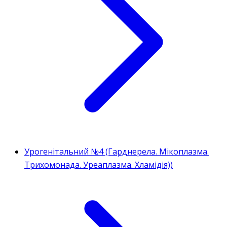
Урогенітальний №4 (Гарднерела. Мікоплазма.
Трихомонада. Уреаплазма. Хламідія))