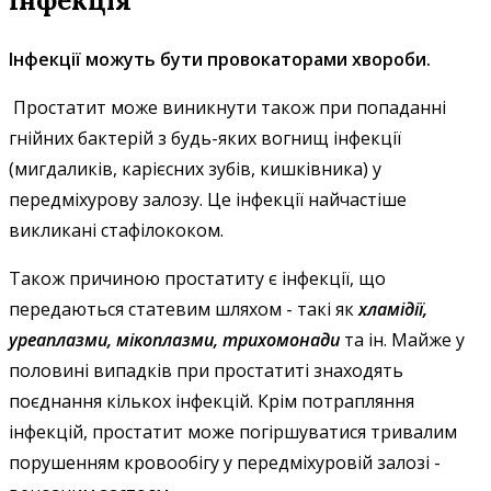
Інфекція
Інфекції можуть бути провокаторами хвороби.
Простатит може виникнути також при попаданні
гнійних бактерій з будь-яких вогнищ інфекції
(мигдаликів, карієсних зубів, кишківника) у
передміхурову залозу. Це інфекції найчастіше
викликані стафілококом.
Також причиною простатиту є інфекції, що
передаються статевим шляхом - такі як
хламідії,
уреаплазми, мікоплазми, трихомонади
та ін. Майже у
половині випадків при простатиті знаходять
поєднання кількох інфекцій. Крім потрапляння
інфекцій, простатит може погіршуватися тривалим
порушенням кровообігу у передміхуровій залозі -