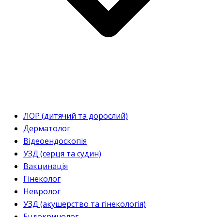
ЛОР (дитячий та дорослий)
Дерматолог
Відеоендоскопія
УЗД (серця та судин)
Вакцинація
Гінеколог
Невролог
УЗД (акушерство та гінекологія)
Ендокринолог