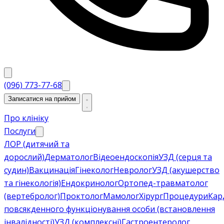
(096) 773-77-68
Записатися на прийом
Про клініку
Послуги
ЛОР (дитячий та
дорослий)
Дерматолог
Відеоендоскопія
УЗД (серця та
судин)
Вакцинація
Гінеколог
Невролог
УЗД (акушерство
та гінекологія)
Ендокринолог
Ортопед-травматолог
(вертебролог)
Проктолог
Мамолог
Хірург
Процедури
Кар
повсякденного функціонування особи (встановлення
інвалідності)
УЗД (комплексні)
Гастроентеролог