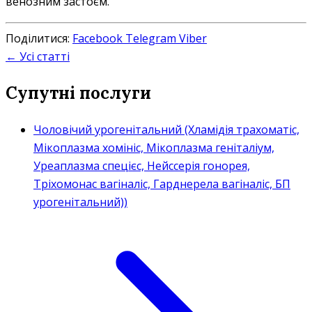
венозним застоєм.
Поділитися:
Facebook
Telegram
Viber
← Усі статті
Супутні послуги
Чоловічий урогенітальний (Хламідія трахоматіс,
Мікоплазма хомініс, Мікоплазма геніталіум,
Уреаплазма спецієс, Нейссерія гонорея,
Тріхомонас вагіналіс, Гарднерела вагіналіс, БП
урогенітальний))