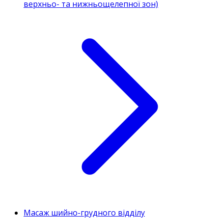
верхньо- та нижньощелепної зон)
Масаж шийно-грудного відділу