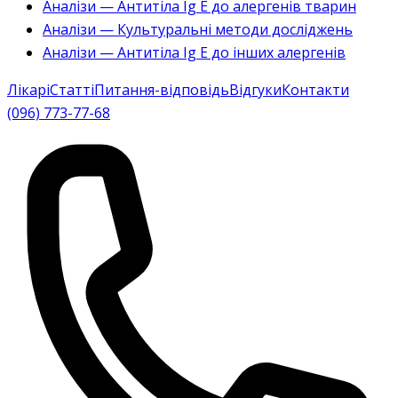
Аналізи — Антитіла Ig E до алергенів тварин
Аналізи — Культуральні методи досліджень
Аналізи — Антитіла Ig E до інших алергенів
Лікарі
Статті
Питання-відповідь
Відгуки
Контакти
(096) 773-77-68