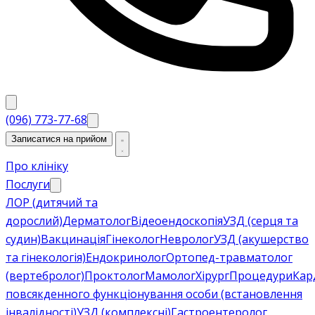
(096) 773-77-68
Записатися на прийом
Про клініку
Послуги
ЛОР (дитячий та
дорослий)
Дерматолог
Відеоендоскопія
УЗД (серця та
судин)
Вакцинація
Гінеколог
Невролог
УЗД (акушерство
та гінекологія)
Ендокринолог
Ортопед-травматолог
(вертебролог)
Проктолог
Мамолог
Хірург
Процедури
Кар
повсякденного функціонування особи (встановлення
інвалідності)
УЗД (комплексні)
Гастроентеролог