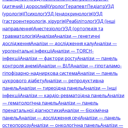
(дитячий і дорослий)
Уролог
Терапевт
Педіатр
УЗД
(урологія)
Психолог
УЗД (ендокринологія)
УЗД
(гастроентерологія, хірургія)
Реабілітолог
УЗД (інші
направлення)
Анестезіолог
УЗД (ортопедія та
травматологія)
Аналізи
Аналізи — генетичні
дослідження
Аналізи — дослідження калу
Аналізи —
урогенітальні інфекції
Аналізи — TORCH-
інфекції
Аналізи — фактори росту
Аналізи — панель
контроля анемії
Аналізи — ВІЛ
Аналізи — гіпоталамо-
гіпофізарно-надниркова система
Аналізи — панель
цукрового діабету
Аналізи — репродуктивна
панель
Аналізи — тиреоїдна панель
Аналізи — Інші
інфекції
Аналізи — кардіо-ревматоїдна панель
Аналізи
— гематологічна панель
Аналізи — панель
пренатальної діагностики
Аналізи — біохімічна
панель
Аналізи — дослідження сечі
Аналізи — панель
остеопорозу
Аналізи — онкологічна панель
Аналізи —