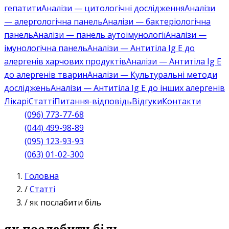
гепатити
Аналізи — цитологічні дослідження
Аналізи
— алергологічна панель
Аналізи — бактеріологічна
панель
Аналізи — панель аутоімунології
Аналізи —
імунологічна панель
Аналізи — Антитіла Ig E до
алергенів харчових продуктів
Аналізи — Антитіла Ig E
до алергенів тварин
Аналізи — Культуральні методи
досліджень
Аналізи — Антитіла Ig E до інших алергенів
Лікарі
Статті
Питання-відповідь
Відгуки
Контакти
(096) 773-77-68
(044) 499-98-89
(095) 123-93-93
(063) 01-02-300
Головна
/
Статті
/
як послабити біль