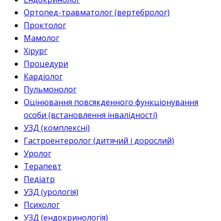
Ортопед-травматолог (вертебролог)
Проктолог
Мамолог
Хірург
Процедури
Кардіолог
Пульмонолог
Оцінювання повсякденного функціонування
особи (встановлення інвалідності)
УЗД (комплексні)
Гастроентеролог (дитячий і дорослий)
Уролог
Терапевт
Педіатр
УЗД (урологія)
Психолог
УЗД (ендокринологія)