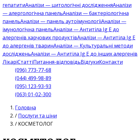
гепатити
Аналізи — цитологічні дослідження
Аналізи
— алергологічна панель
Аналізи — бактеріологічна
панель
Аналізи — панель аутоімунології
Аналізи —
імунологічна панель
Аналізи — Антитіла Ig E до
алергенів харчових продуктів
Аналізи — Антитіла Ig E
до алергенів тварин
Аналізи — Культуральні методи
досліджень
Аналізи — Антитіла Ig E до інших алергенів
Лікарі
Статті
Питання-відповідь
Відгуки
Контакти
(096) 773-77-68
(044) 499-98-89
(095) 123-93-93
(063) 01-02-300
Головна
/
Послуги та ціни
/
КОСМЕТОЛОГ