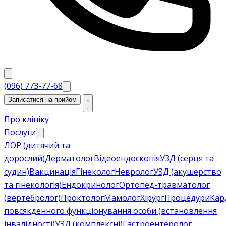
(096) 773-77-68
Записатися на прийом
Про клініку
Послуги
ЛОР (дитячий та
дорослий)
Дерматолог
Відеоендоскопія
УЗД (серця та
судин)
Вакцинація
Гінеколог
Невролог
УЗД (акушерство
та гінекологія)
Ендокринолог
Ортопед-травматолог
(вертебролог)
Проктолог
Мамолог
Хірург
Процедури
Кар
повсякденного функціонування особи (встановлення
інвалідності)
УЗД (комплексні)
Гастроентеролог