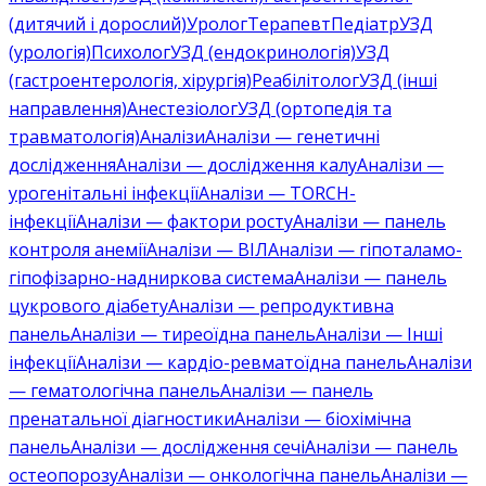
(дитячий і дорослий)
Уролог
Терапевт
Педіатр
УЗД
(урологія)
Психолог
УЗД (ендокринологія)
УЗД
(гастроентерологія, хірургія)
Реабілітолог
УЗД (інші
направлення)
Анестезіолог
УЗД (ортопедія та
травматологія)
Аналізи
Аналізи — генетичні
дослідження
Аналізи — дослідження калу
Аналізи —
урогенітальні інфекції
Аналізи — TORCH-
інфекції
Аналізи — фактори росту
Аналізи — панель
контроля анемії
Аналізи — ВІЛ
Аналізи — гіпоталамо-
гіпофізарно-надниркова система
Аналізи — панель
цукрового діабету
Аналізи — репродуктивна
панель
Аналізи — тиреоїдна панель
Аналізи — Інші
інфекції
Аналізи — кардіо-ревматоїдна панель
Аналізи
— гематологічна панель
Аналізи — панель
пренатальної діагностики
Аналізи — біохімічна
панель
Аналізи — дослідження сечі
Аналізи — панель
остеопорозу
Аналізи — онкологічна панель
Аналізи —