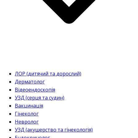
ЛОР (дитячий та дорослий)
Дерматолог
Відеоендоскопія
УЗД (серця та судин)
Вакцинація
Гінеколог
Невролог
УЗД (акушерство та гінекологія)
Ендокринолог