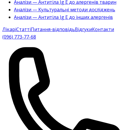
Аналізи — Антитіла Ig E до алергенів тварин
Аналізи — Культуральні методи досліджень
Аналізи — Антитіла Ig E до інших алергенів
Лікарі
Статті
Питання-відповідь
Відгуки
Контакти
(096) 773-77-68