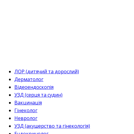
ЛОР (дитячий та дорослий)
Дерматолог
Відеоендоскопія
УЗД (серця та судин)
Вакцинація
Гінеколог
Невролог
УЗД (акушерство та гінекологія)
Ендокринолог