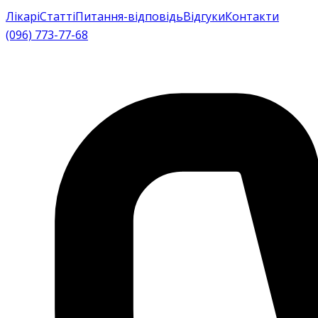
Лікарі
Статті
Питання-відповідь
Відгуки
Контакти
(096) 773-77-68