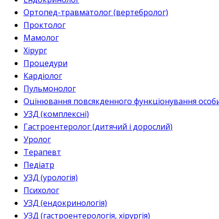
Ортопед-травматолог (вертебролог)
Проктолог
Мамолог
Хірург
Процедури
Кардіолог
Пульмонолог
Оцінювання повсякденного функціонування особи 
УЗД (комплексні)
Гастроентеролог (дитячий і дорослий)
Уролог
Терапевт
Педіатр
УЗД (урологія)
Психолог
УЗД (ендокринологія)
УЗД (гастроентерологія, хірургія)