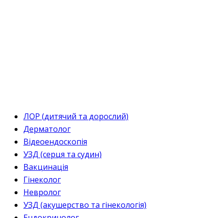
ЛОР (дитячий та дорослий)
Дерматолог
Відеоендоскопія
УЗД (серця та судин)
Вакцинація
Гінеколог
Невролог
УЗД (акушерство та гінекологія)
Ендокринолог