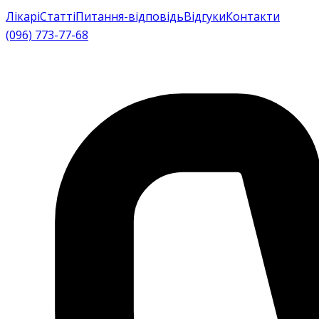
Лікарі
Статті
Питання-відповідь
Відгуки
Контакти
(096) 773-77-68