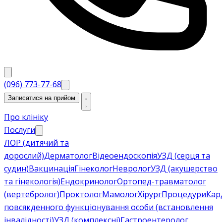
(096) 773-77-68
Записатися на прийом
Про клініку
Послуги
ЛОР (дитячий та
дорослий)
Дерматолог
Відеоендоскопія
УЗД (серця та
судин)
Вакцинація
Гінеколог
Невролог
УЗД (акушерство
та гінекологія)
Ендокринолог
Ортопед-травматолог
(вертебролог)
Проктолог
Мамолог
Хірург
Процедури
Кар
повсякденного функціонування особи (встановлення
інвалідності)
УЗД (комплексні)
Гастроентеролог