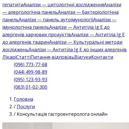
гепатити
Аналізи — цитологічні дослідження
Аналізи
— алергологічна панель
Аналізи — бактеріологічна
панель
Аналізи — панель аутоімунології
Аналізи —
імунологічна панель
Аналізи — Антитіла Ig E до
алергенів харчових продуктів
Аналізи — Антитіла Ig E
до алергенів тварин
Аналізи — Культуральні методи
досліджень
Аналізи — Антитіла Ig E до інших алергенів
Лікарі
Статті
Питання-відповідь
Відгуки
Контакти
(096) 773-77-68
(044) 499-98-89
(095) 123-93-93
(063) 01-02-300
Головна
/
Послуги
/
Консультація гастроентеролога онлайн