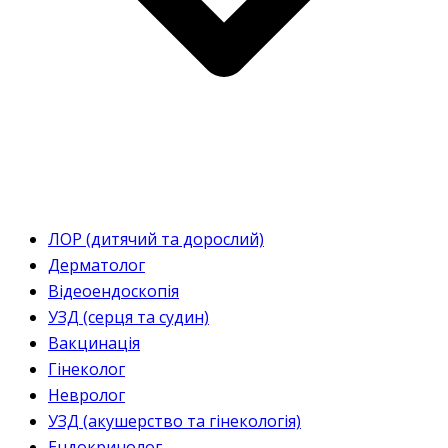
ЛОР (дитячий та дорослий)
Дерматолог
Відеоендоскопія
УЗД (серця та судин)
Вакцинація
Гінеколог
Невролог
УЗД (акушерство та гінекологія)
Ендокринолог