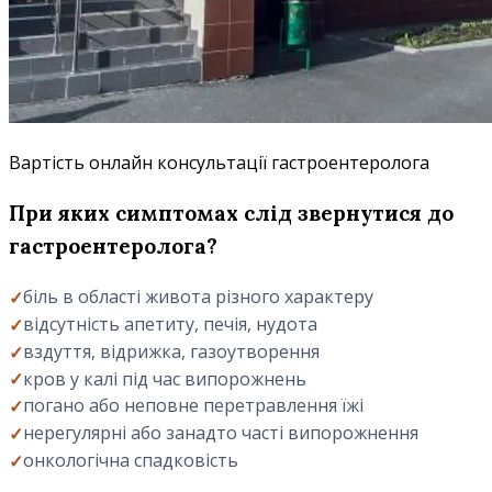
Вартість онлайн консультації гастроентеролога
При яких симптомах слід звернутися до
гастроентеролога?
біль в області живота різного характеру
відсутність апетиту, печія, нудота
вздуття, відрижка, газоутворення
кров у калі під час випорожнень
погано або неповне перетравлення їжі
нерегулярні або занадто часті випорожнення
онкологічна спадковість