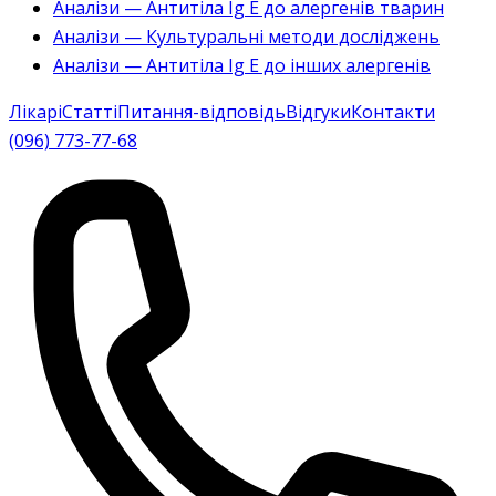
Аналізи — Антитіла Ig E до алергенів тварин
Аналізи — Культуральні методи досліджень
Аналізи — Антитіла Ig E до інших алергенів
Лікарі
Статті
Питання-відповідь
Відгуки
Контакти
(096) 773-77-68