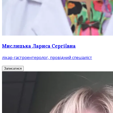
Мислицька Лариса Сергіївна
лікар-гастроентеролог, провідний спеціаліст
Записатися