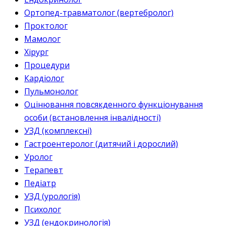
Ортопед-травматолог (вертебролог)
Проктолог
Мамолог
Хірург
Процедури
Кардіолог
Пульмонолог
Оцінювання повсякденного функціонування
особи (встановлення інвалідності)
УЗД (комплексні)
Гастроентеролог (дитячий і дорослий)
Уролог
Терапевт
Педіатр
УЗД (урологія)
Психолог
УЗД (ендокринологія)