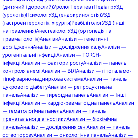
(дитячий і дорослий)
Уролог
Терапевт
Педіатр
УЗД
(урологія)
Психолог
УЗД (ендокринологія)
УЗД
(гастроентерологія, хірургія)
Реабілітолог
УЗД (інші
направлення)
Анестезіолог
УЗД (ортопедія та
травматологія)
Аналізи
Аналізи — генетичні
дослідження
Аналізи — дослідження калу
Аналізи —
урогенітальні інфекції
Аналізи — TORCH-
інфекції
Аналізи — фактори росту
Аналізи — панель
контроля анемії
Аналізи — ВІЛ
Аналізи — гіпоталамо-
гіпофізарно-надниркова система
Аналізи — панель
цукрового діабету
Аналізи — репродуктивна
панель
Аналізи — тиреоїдна панель
Аналізи — Інші
інфекції
Аналізи — кардіо-ревматоїдна панель
Аналізи
— гематологічна панель
Аналізи — панель
пренатальної діагностики
Аналізи — біохімічна
панель
Аналізи — дослідження сечі
Аналізи — панель
остеопорозу
Аналізи — онкологічна панель
Аналізи —