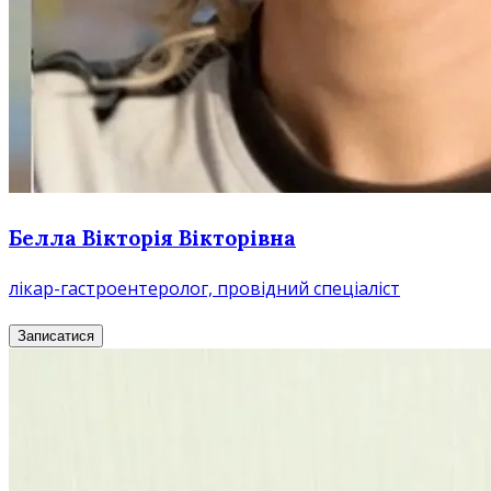
Белла Вікторія Вікторівна
лікар-гастроентеролог, провідний спеціаліст
Записатися