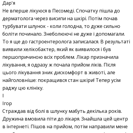
Дар'я
Не вперше лікуюся в Песомеді. Спочатку пішла до
дерматолога через висипи на шкірі. Потім почав
турбувати шлунок - коли голодна, то дуже сильно
боліти починало. Знеболюючі не дуже і допомагали.
То я ще до гастроентеролога записалася. В результаті
виявили хелікобактер, який як виявилося і був
першопричиною всіх проблем. Лікар призначила
лікування, я одразу ж почала прийом ліків. Після
цього лікування зник дискомфорт в животі, але
найголовніше: покращився стан шкіри! Тепер усім
раджу цю клініку.
І
Ігор
Страждав від болі в шлунку мабуть декілька років.
Дружина вмовила піти до лікаря. Знайшла цей центр
в інтернеті. Пішов на прийом, потім направили мене