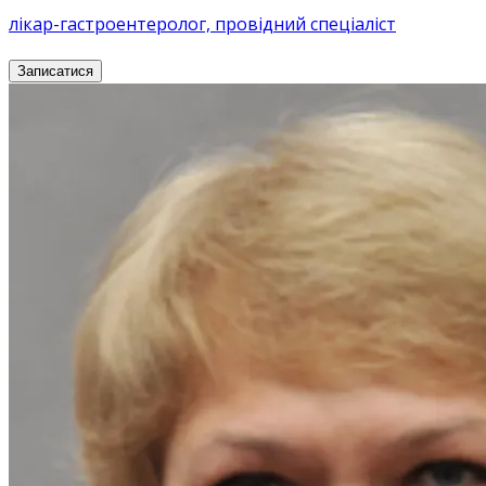
лікар-гастроентеролог, провідний спеціаліст
Записатися