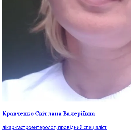
Кравченко Cвітлана Валеріївна
лікар-гастроентеролог, провідний спеціаліст