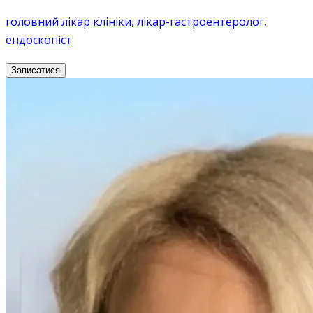
головний лікар клініки, лікар-гастроентеролог,
ендоскопіст
Записатися