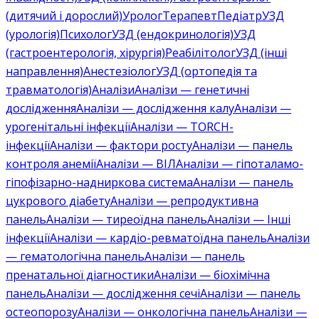
(дитячий і дорослий)
Уролог
Терапевт
Педіатр
УЗД
(урологія)
Психолог
УЗД (ендокринологія)
УЗД
(гастроентерологія, хірургія)
Реабілітолог
УЗД (інші
направлення)
Анестезіолог
УЗД (ортопедія та
травматологія)
Аналізи
Аналізи — генетичні
дослідження
Аналізи — дослідження калу
Аналізи —
урогенітальні інфекції
Аналізи — TORCH-
інфекції
Аналізи — фактори росту
Аналізи — панель
контроля анемії
Аналізи — ВІЛ
Аналізи — гіпоталамо-
гіпофізарно-надниркова система
Аналізи — панель
цукрового діабету
Аналізи — репродуктивна
панель
Аналізи — тиреоїдна панель
Аналізи — Інші
інфекції
Аналізи — кардіо-ревматоїдна панель
Аналізи
— гематологічна панель
Аналізи — панель
пренатальної діагностики
Аналізи — біохімічна
панель
Аналізи — дослідження сечі
Аналізи — панель
остеопорозу
Аналізи — онкологічна панель
Аналізи —