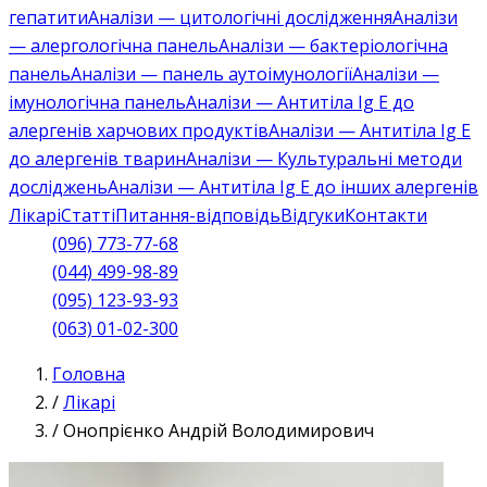
гепатити
Аналізи — цитологічні дослідження
Аналізи
— алергологічна панель
Аналізи — бактеріологічна
панель
Аналізи — панель аутоімунології
Аналізи —
імунологічна панель
Аналізи — Антитіла Ig E до
алергенів харчових продуктів
Аналізи — Антитіла Ig E
до алергенів тварин
Аналізи — Культуральні методи
досліджень
Аналізи — Антитіла Ig E до інших алергенів
Лікарі
Статті
Питання-відповідь
Відгуки
Контакти
(096) 773-77-68
(044) 499-98-89
(095) 123-93-93
(063) 01-02-300
Головна
/
Лікарі
/
Онопрієнко Андрій Володимирович