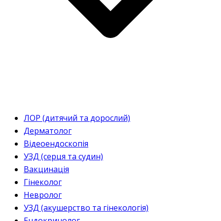
ЛОР (дитячий та дорослий)
Дерматолог
Відеоендоскопія
УЗД (серця та судин)
Вакцинація
Гінеколог
Невролог
УЗД (акушерство та гінекологія)
Ендокринолог