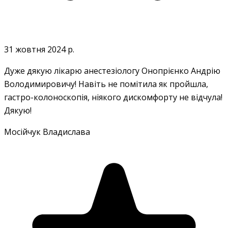
31 жовтня 2024 р.
Дуже дякую лікарю анестезіологу Онопрієнко Андрію
Володимировичу! Навіть не помітила як пройшла,
гастро-колоноскопія, ніякого дискомфорту не відчула!
Дякую!
Мосійчук Владислава