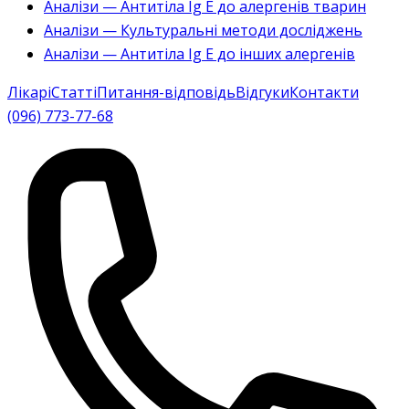
Аналізи — Антитіла Ig E до алергенів тварин
Аналізи — Культуральні методи досліджень
Аналізи — Антитіла Ig E до інших алергенів
Лікарі
Статті
Питання-відповідь
Відгуки
Контакти
(096) 773-77-68