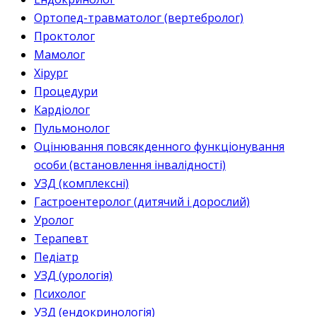
Ортопед-травматолог (вертебролог)
Проктолог
Мамолог
Хірург
Процедури
Кардіолог
Пульмонолог
Оцінювання повсякденного функціонування
особи (встановлення інвалідності)
УЗД (комплексні)
Гастроентеролог (дитячий і дорослий)
Уролог
Терапевт
Педіатр
УЗД (урологія)
Психолог
УЗД (ендокринологія)