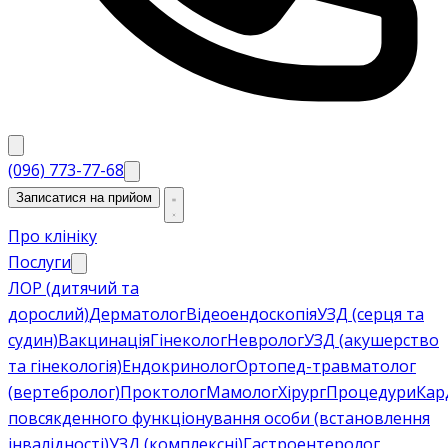
(096) 773-77-68
Записатися на прийом
Про клініку
Послуги
ЛОР (дитячий та
дорослий)
Дерматолог
Відеоендоскопія
УЗД (серця та
судин)
Вакцинація
Гінеколог
Невролог
УЗД (акушерство
та гінекологія)
Ендокринолог
Ортопед-травматолог
(вертебролог)
Проктолог
Мамолог
Хірург
Процедури
Кар
повсякденного функціонування особи (встановлення
інвалідності)
УЗД (комплексні)
Гастроентеролог