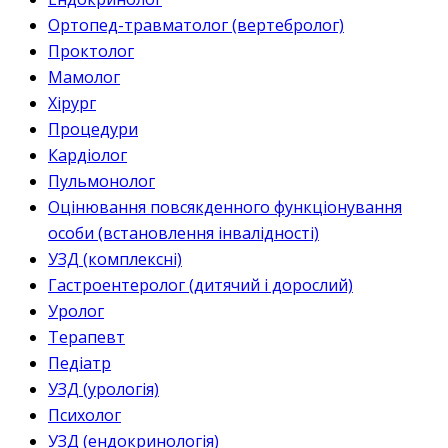
Ортопед-травматолог (вертебролог)
Проктолог
Мамолог
Хірург
Процедури
Кардіолог
Пульмонолог
Оцінювання повсякденного функціонування
особи (встановлення інвалідності)
УЗД (комплексні)
Гастроентеролог (дитячий і дорослий)
Уролог
Терапевт
Педіатр
УЗД (урологія)
Психолог
УЗД (ендокринологія)