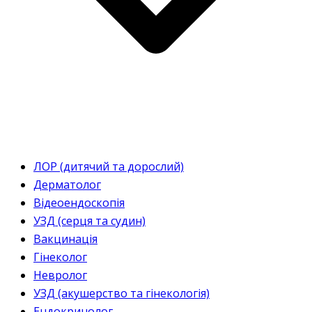
ЛОР (дитячий та дорослий)
Дерматолог
Відеоендоскопія
УЗД (серця та судин)
Вакцинація
Гінеколог
Невролог
УЗД (акушерство та гінекологія)
Ендокринолог