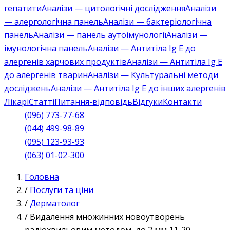
гепатити
Аналізи — цитологічні дослідження
Аналізи
— алергологічна панель
Аналізи — бактеріологічна
панель
Аналізи — панель аутоімунології
Аналізи —
імунологічна панель
Аналізи — Антитіла Ig E до
алергенів харчових продуктів
Аналізи — Антитіла Ig E
до алергенів тварин
Аналізи — Культуральні методи
досліджень
Аналізи — Антитіла Ig E до інших алергенів
Лікарі
Статті
Питання-відповідь
Відгуки
Контакти
(096) 773-77-68
(044) 499-98-89
(095) 123-93-93
(063) 01-02-300
Головна
/
Послуги та ціни
/
Дерматолог
/
Видалення множинних новоутворень