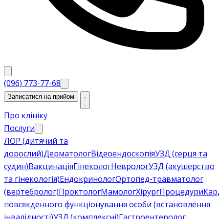
(096) 773-77-68
Записатися на прийом
Про клініку
Послуги
ЛОР (дитячий та
дорослий)
Дерматолог
Відеоендоскопія
УЗД (серця та
судин)
Вакцинація
Гінеколог
Невролог
УЗД (акушерство
та гінекологія)
Ендокринолог
Ортопед-травматолог
(вертебролог)
Проктолог
Мамолог
Хірург
Процедури
Кар
повсякденного функціонування особи (встановлення
інвалідності)
УЗД (комплексні)
Гастроентеролог