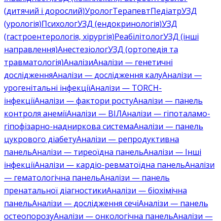
(дитячий і дорослий)
Уролог
Терапевт
Педіатр
УЗД
(урологія)
Психолог
УЗД (ендокринологія)
УЗД
(гастроентерологія, хірургія)
Реабілітолог
УЗД (інші
направлення)
Анестезіолог
УЗД (ортопедія та
травматологія)
Аналізи
Аналізи — генетичні
дослідження
Аналізи — дослідження калу
Аналізи —
урогенітальні інфекції
Аналізи — TORCH-
інфекції
Аналізи — фактори росту
Аналізи — панель
контроля анемії
Аналізи — ВІЛ
Аналізи — гіпоталамо-
гіпофізарно-надниркова система
Аналізи — панель
цукрового діабету
Аналізи — репродуктивна
панель
Аналізи — тиреоїдна панель
Аналізи — Інші
інфекції
Аналізи — кардіо-ревматоїдна панель
Аналізи
— гематологічна панель
Аналізи — панель
пренатальної діагностики
Аналізи — біохімічна
панель
Аналізи — дослідження сечі
Аналізи — панель
остеопорозу
Аналізи — онкологічна панель
Аналізи —