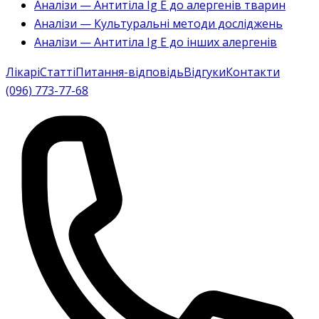
Аналізи — Антитіла Ig E до алергенів тварин
Аналізи — Культуральні методи досліджень
Аналізи — Антитіла Ig E до інших алергенів
Лікарі
Статті
Питання-відповідь
Відгуки
Контакти
(096) 773-77-68