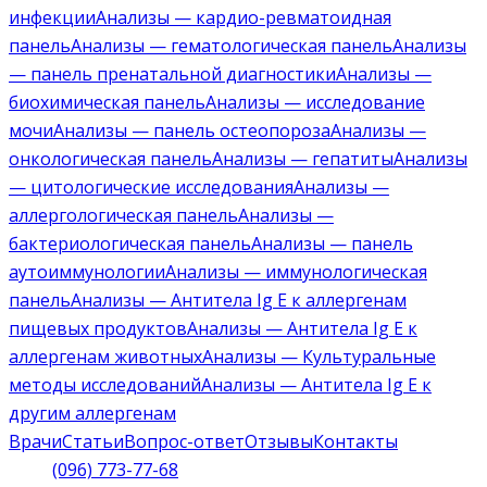
инфекции
Анализы — кардио-ревматоидная
панель
Анализы — гематологическая панель
Анализы
— панель пренатальной диагностики
Анализы —
биохимическая панель
Анализы — исследование
мочи
Анализы — панель остеопороза
Анализы —
онкологическая панель
Анализы — гепатиты
Анализы
— цитологические исследования
Анализы —
аллергологическая панель
Анализы —
бактериологическая панель
Анализы — панель
аутоиммунологии
Анализы — иммунологическая
панель
Анализы — Антитела Ig E к аллергенам
пищевых продуктов
Анализы — Антитела Ig E к
аллергенам животных
Анализы — Культуральные
методы исследований
Анализы — Антитела Ig E к
другим аллергенам
Врачи
Статьи
Вопрос-ответ
Отзывы
Контакты
(096) 773-77-68