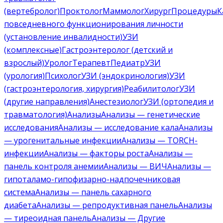
(вертебролог)
Проктолог
Маммолог
Хирург
Процедуры
К
повседневного функционирования личности
(установление инвалидности)
УЗИ
(комплексные)
Гастроэнтеролог (детский и
взрослый)
Уролог
Терапевт
Педиатр
УЗИ
(урология)
Психолог
УЗИ (эндокринология)
УЗИ
(гастроэнтерология, хирургия)
Реабилитолог
УЗИ
(другие направления)
Анестезиолог
УЗИ (ортопедия и
травматология)
Анализы
Анализы — генетические
исследования
Анализы — исследование кала
Анализы
— урогенитальные инфекции
Анализы — TORCH-
инфекции
Анализы — факторы роста
Анализы —
панель контроля анемии
Анализы — ВИЧ
Анализы —
гипоталамо-гипофизарно-надпочечниковая
система
Анализы — панель сахарного
диабета
Анализы — репродуктивная панель
Анализы
— тиреоидная панель
Анализы — Другие