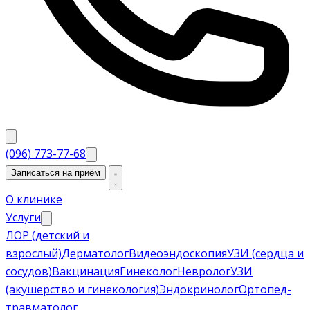
(096) 773-77-68
Записаться на приём
О клинике
Услуги
ЛОР (детский и
взрослый)
Дерматолог
Видеоэндоскопия
УЗИ (сердца и
сосудов)
Вакцинация
Гинеколог
Невролог
УЗИ
(акушерство и гинекология)
Эндокринолог
Ортопед-
травматолог