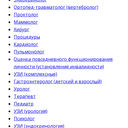
Ортопед-травматолог (вертебролог)
Проктолог
Маммолог
Хирург
Процедуры
Кардиолог
Пульмонолог
Оценка повседневного функционирования
личности (установление инвалидности)
УЗИ (комплексные)
Гастроэнтеролог (детский и взрослый)
Уролог
Терапевт
Педиатр
УЗИ (урология)
Психолог
УЗИ (эндокринология)