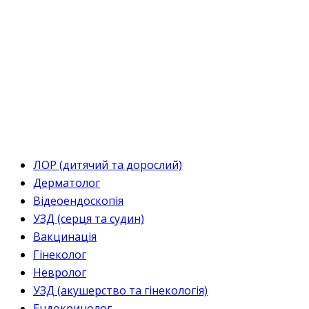
ЛОР (дитячий та дорослий)
Дерматолог
Відеоендоскопія
УЗД (серця та судин)
Вакцинація
Гінеколог
Невролог
УЗД (акушерство та гінекологія)
Ендокринолог