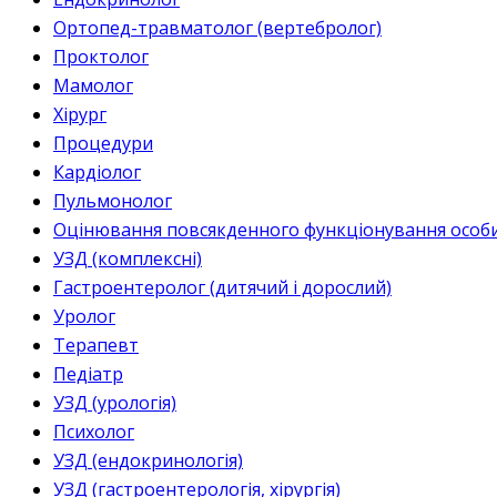
Ортопед-травматолог (вертебролог)
Проктолог
Мамолог
Хірург
Процедури
Кардіолог
Пульмонолог
Оцінювання повсякденного функціонування особи 
УЗД (комплексні)
Гастроентеролог (дитячий і дорослий)
Уролог
Терапевт
Педіатр
УЗД (урологія)
Психолог
УЗД (ендокринологія)
УЗД (гастроентерологія, хірургія)