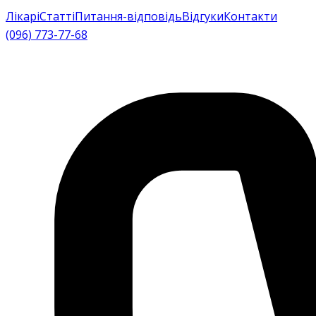
Лікарі
Статті
Питання-відповідь
Відгуки
Контакти
(096) 773-77-68