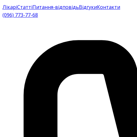
Лікарі
Статті
Питання-відповідь
Відгуки
Контакти
(096) 773-77-68