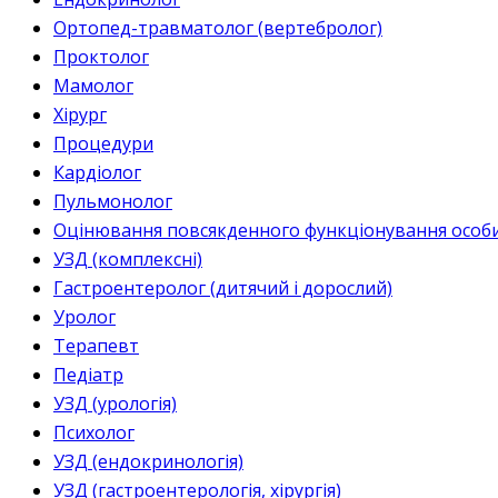
Ортопед-травматолог (вертебролог)
Проктолог
Мамолог
Хірург
Процедури
Кардіолог
Пульмонолог
Оцінювання повсякденного функціонування особи 
УЗД (комплексні)
Гастроентеролог (дитячий і дорослий)
Уролог
Терапевт
Педіатр
УЗД (урологія)
Психолог
УЗД (ендокринологія)
УЗД (гастроентерологія, хірургія)