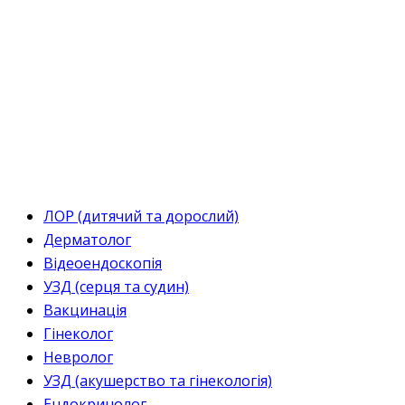
ЛОР (дитячий та дорослий)
Дерматолог
Відеоендоскопія
УЗД (серця та судин)
Вакцинація
Гінеколог
Невролог
УЗД (акушерство та гінекологія)
Ендокринолог