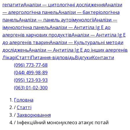
гепатити
Аналізи — цитологічні дослідження
Аналізи
— алергологічна панель
Аналізи — бактеріологічна
панель
Аналізи — панель аутоімунології
Аналізи —
імунологічна панель
Аналізи — Антитіла Ig E до
алергенів харчових продуктів
Аналізи — Антитіла Ig E
до алергенів тварин
Аналізи — Культуральні методи
досліджень
Аналізи — Антитіла Ig E до інших алергенів
Лікарі
Статті
Питання-відповідь
Відгуки
Контакти
(096) 773-77-68
(044) 499-98-89
(095) 123-93-93
(063) 01-02-300
Головна
/
Статті
/
Захворювання
/
Інфекційний мононуклеоз атакує потай