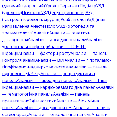
(дитячий і дорослий)
Уролог
Терапевт
Педіатр
УЗД
(урологія)
Психолог
УЗД (ендокринологія)
УЗД
(гастроентерологія, хірургія)
Реабілітолог
УЗД (інші
направлення)
Анестезіолог
УЗД (ортопедія та
травматологія)
Аналізи
Аналізи — генетичні
дослідження
Аналізи — дослідження калу
Аналізи —
урогенітальні інфекції
Аналізи — TORCH-
інфекції
Аналізи — фактори росту
Аналізи — панель
контроля анемії
Аналізи — ВІЛ
Аналізи — гіпоталамо-
гіпофізарно-надниркова система
Аналізи — панель
цукрового діабету
Аналізи — репродуктивна
панель
Аналізи — тиреоїдна панель
Аналізи — Інші
інфекції
Аналізи — кардіо-ревматоїдна панель
Аналізи
— гематологічна панель
Аналізи — панель
пренатальної діагностики
Аналізи — біохімічна
панель
Аналізи — дослідження сечі
Аналізи — панель
остеопорозу
Аналізи — онкологічна панель
Аналізи —