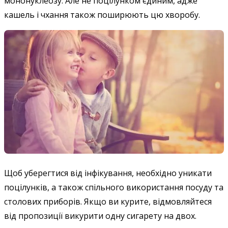
мононуклеозу. Але не поцілунком єдиним, адже
кашель і чхання також поширюють цю хворобу.
Щоб уберегтися від інфікування, необхідно уникати
поцілунків, а також спільного використання посуду та
столових приборів. Якщо ви курите, відмовляйтеся
від пропозиції викурити одну сигарету на двох.