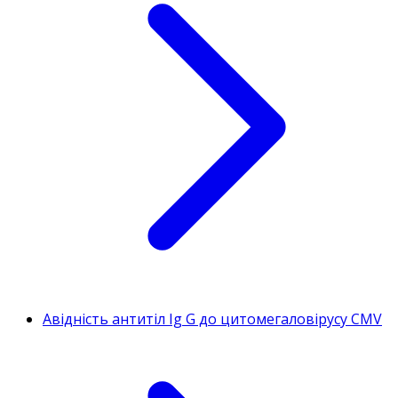
Авідність антитіл Ig G до цитомегаловірусу CMV