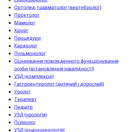
Ортопед-травматолог (вертебролог)
Проктолог
Мамолог
Хірург
Процедури
Кардіолог
Пульмонолог
Оцінювання повсякденного функціонування
особи (встановлення інвалідності)
УЗД (комплексні)
Гастроентеролог (дитячий і дорослий)
Уролог
Терапевт
Педіатр
УЗД (урологія)
Психолог
УЗД (ендокринологія)