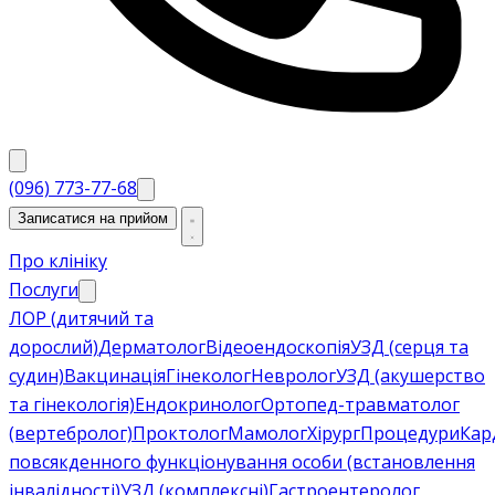
(096) 773-77-68
Записатися на прийом
Про клініку
Послуги
ЛОР (дитячий та
дорослий)
Дерматолог
Відеоендоскопія
УЗД (серця та
судин)
Вакцинація
Гінеколог
Невролог
УЗД (акушерство
та гінекологія)
Ендокринолог
Ортопед-травматолог
(вертебролог)
Проктолог
Мамолог
Хірург
Процедури
Кар
повсякденного функціонування особи (встановлення
інвалідності)
УЗД (комплексні)
Гастроентеролог