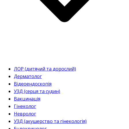
ЛОР (дитячий та дорослий)
Дерматолог
Відеоендоскопія
УЗД (серця та судин)
Вакцинація
Гінеколог
Невролог
УЗД (акушерство та гінекологія)
Ендокринолог