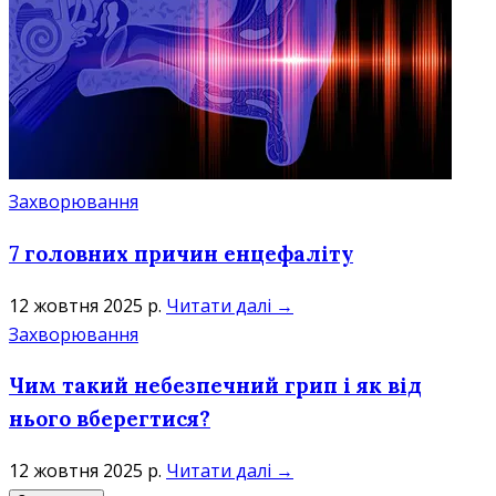
Захворювання
7 головних причин енцефаліту
12 жовтня 2025 р.
Читати далі →
Захворювання
Чим такий небезпечний грип і як від
нього вберегтися?
12 жовтня 2025 р.
Читати далі →