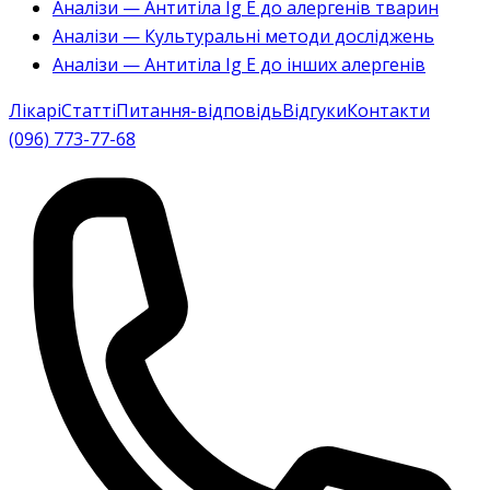
Аналізи — Антитіла Ig E до алергенів тварин
Аналізи — Культуральні методи досліджень
Аналізи — Антитіла Ig E до інших алергенів
Лікарі
Статті
Питання-відповідь
Відгуки
Контакти
(096) 773-77-68