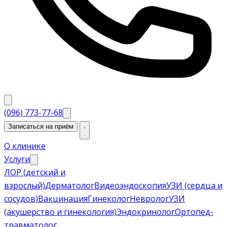
(096) 773-77-68
Записаться на приём
О клинике
Услуги
ЛОР (детский и
взрослый)
Дерматолог
Видеоэндоскопия
УЗИ (сердца и
сосудов)
Вакцинация
Гинеколог
Невролог
УЗИ
(акушерство и гинекология)
Эндокринолог
Ортопед-
травматолог