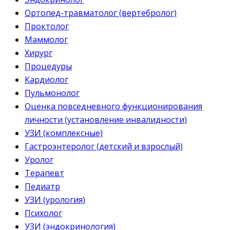
Ортопед-травматолог (вертебролог)
Проктолог
Маммолог
Хирург
Процедуры
Кардиолог
Пульмонолог
Оценка повседневного функционирования
личности (установление инвалидности)
УЗИ (комплексные)
Гастроэнтеролог (детский и взрослый)
Уролог
Терапевт
Педиатр
УЗИ (урология)
Психолог
УЗИ (эндокринология)