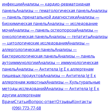
инфекции
Анализы — кардио-ревматоидная
панель
Анализы — гематологическая панель
Анализы
— панель пренатальной диагностики
Анализы —
биохимическая панель
Анализы — исследование
мочи
Анализы — панель остеопороза
Анализы —
онкологическая панель
Анализы — гепатиты
Анализы
— цитологические исследования
Анализы —
аллергологическая панель
Анализы —
бактериологическая панель
Анализы — панель
аутоиммунологии
Анализы — иммунологическая
панель
Анализы — Антитела Ig E к аллергенам
пищевых продуктов
Анализы — Антитела Ig E к
аллергенам животных
Анализы — Культуральные
методы исследований
Анализы — Антитела Ig E к
другим аллергенам
Врачи
Статьи
Вопрос-ответ
Отзывы
Контакты
(096) 773-77-68