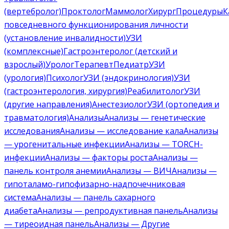
(вертебролог)
Проктолог
Маммолог
Хирург
Процедуры
К
повседневного функционирования личности
(установление инвалидности)
УЗИ
(комплексные)
Гастроэнтеролог (детский и
взрослый)
Уролог
Терапевт
Педиатр
УЗИ
(урология)
Психолог
УЗИ (эндокринология)
УЗИ
(гастроэнтерология, хирургия)
Реабилитолог
УЗИ
(другие направления)
Анестезиолог
УЗИ (ортопедия и
травматология)
Анализы
Анализы — генетические
исследования
Анализы — исследование кала
Анализы
— урогенитальные инфекции
Анализы — TORCH-
инфекции
Анализы — факторы роста
Анализы —
панель контроля анемии
Анализы — ВИЧ
Анализы —
гипоталамо-гипофизарно-надпочечниковая
система
Анализы — панель сахарного
диабета
Анализы — репродуктивная панель
Анализы
— тиреоидная панель
Анализы — Другие