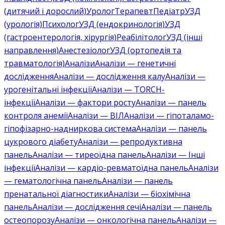
(дитячий і дорослий)
Уролог
Терапевт
Педіатр
УЗД
(урологія)
Психолог
УЗД (ендокринологія)
УЗД
(гастроентерологія, хірургія)
Реабілітолог
УЗД (інші
направлення)
Анестезіолог
УЗД (ортопедія та
травматологія)
Аналізи
Аналізи — генетичні
дослідження
Аналізи — дослідження калу
Аналізи —
урогенітальні інфекції
Аналізи — TORCH-
інфекції
Аналізи — фактори росту
Аналізи — панель
контроля анемії
Аналізи — ВІЛ
Аналізи — гіпоталамо-
гіпофізарно-надниркова система
Аналізи — панель
цукрового діабету
Аналізи — репродуктивна
панель
Аналізи — тиреоїдна панель
Аналізи — Інші
інфекції
Аналізи — кардіо-ревматоїдна панель
Аналізи
— гематологічна панель
Аналізи — панель
пренатальної діагностики
Аналізи — біохімічна
панель
Аналізи — дослідження сечі
Аналізи — панель
остеопорозу
Аналізи — онкологічна панель
Аналізи —