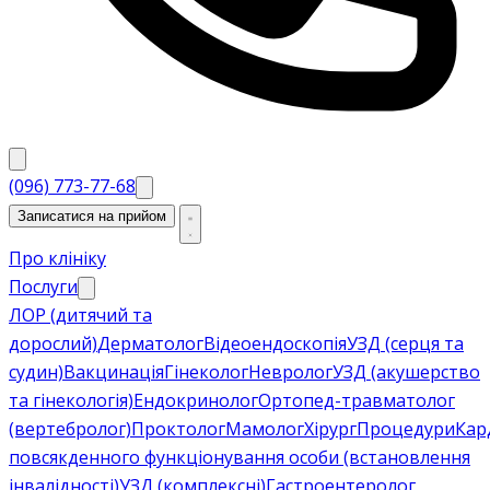
(096) 773-77-68
Записатися на прийом
Про клініку
Послуги
ЛОР (дитячий та
дорослий)
Дерматолог
Відеоендоскопія
УЗД (серця та
судин)
Вакцинація
Гінеколог
Невролог
УЗД (акушерство
та гінекологія)
Ендокринолог
Ортопед-травматолог
(вертебролог)
Проктолог
Мамолог
Хірург
Процедури
Кар
повсякденного функціонування особи (встановлення
інвалідності)
УЗД (комплексні)
Гастроентеролог