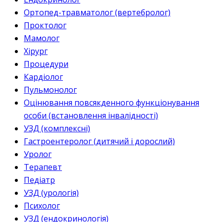
Ортопед-травматолог (вертебролог)
Проктолог
Мамолог
Хірург
Процедури
Кардіолог
Пульмонолог
Оцінювання повсякденного функціонування
особи (встановлення інвалідності)
УЗД (комплексні)
Гастроентеролог (дитячий і дорослий)
Уролог
Терапевт
Педіатр
УЗД (урологія)
Психолог
УЗД (ендокринологія)