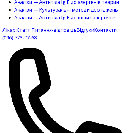
Аналізи — Антитіла Ig E до алергенів тварин
Аналізи — Культуральні методи досліджень
Аналізи — Антитіла Ig E до інших алергенів
Лікарі
Статті
Питання-відповідь
Відгуки
Контакти
(096) 773-77-68