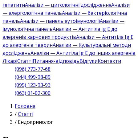
гепатити
Аналізи — цитологічні дослідження
Аналізи
— алергологічна панель
Аналізи — бактеріологічна
панель
Аналізи — панель аутоімунології
Аналізи —
імунологічна панель
Аналізи — Антитіла Ig E до
алергенів харчових продуктів
Аналізи — Антитіла Ig E
до алергенів тварин
Аналізи — Культуральні методи
досліджень
Аналізи — Антитіла Ig E до інших алергенів
Лікарі
Статті
Питання-відповідь
Відгуки
Контакти
(096) 773-77-68
(044) 499-98-89
(095) 123-93-93
(063) 01-02-300
Головна
/
Статті
/
Ендокринолог