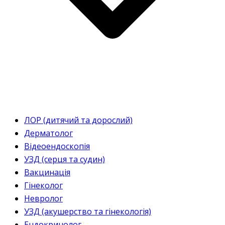
ЛОР (дитячий та дорослий)
Дерматолог
Відеоендоскопія
УЗД (серця та судин)
Вакцинація
Гінеколог
Невролог
УЗД (акушерство та гінекологія)
Ендокринолог