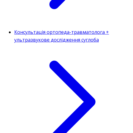
Консультація ортопеда-травматолога +
ультразвукове дослідження суглоба