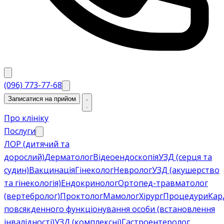
(096) 773-77-68
Записатися на прийом
Про клініку
Послуги
ЛОР (дитячий та
дорослий)
Дерматолог
Відеоендоскопія
УЗД (серця та
судин)
Вакцинація
Гінеколог
Невролог
УЗД (акушерство
та гінекологія)
Ендокринолог
Ортопед-травматолог
(вертебролог)
Проктолог
Мамолог
Хірург
Процедури
Кар
повсякденного функціонування особи (встановлення
інвалідності)
УЗД (комплексні)
Гастроентеролог