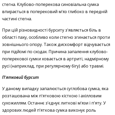
стегна. Клубово-поперекова синовіальна сумка
впирається в поперековий м'яз глибоко в передній
частині стегна.
При цій різновидності бурситу з'являється біль в
області паху, особливо коли стегно згинається проти
зовнішнього опору. Також дискомфорт відчувається
при підйомі по сходах. Причина запалення клубово-
поперекової сумки ховається в артриті, надмірному
русі (наприклад, при регулярному бігу) або травмі.
П'ятковий бурсит
У даному випадку запалюється суглобова сумка, яка
розташована між п'ятковою кісткою і ахілловим
сухожиллям. Останнє з'єднує литкові м'язи і п'яту. У
здорових людей п'яткова сумка виконує роль