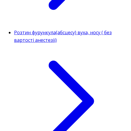
Розтин фурункула(абсцесу) вуха, носу ( без
вартості анестезії)