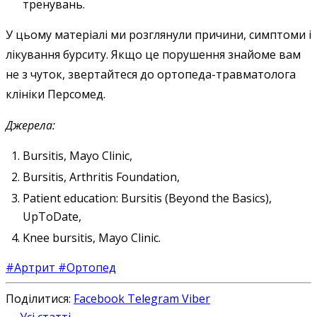
тренувань.
У цьому матеріалі ми розглянули причини, симптоми і
лікування бурситу. Якщо це порушення знайоме вам
не з чуток, звертайтеся до ортопеда-травматолога
клініки Персомед.
Джерела:
Bursitis, Mayo Clinic,
Bursitis, Arthritis Foundation,
Patient education: Bursitis (Beyond the Basics),
UpToDate,
Knee bursitis, Mayo Clinic.
#Артрит
#Ортопед
Поділитися:
Facebook
Telegram
Viber
← Усі статті