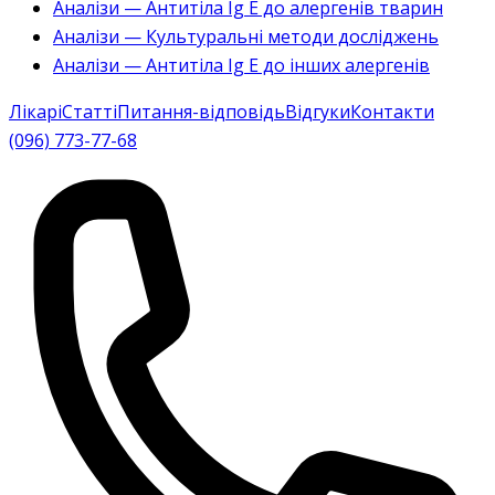
Аналізи — Антитіла Ig E до алергенів тварин
Аналізи — Культуральні методи досліджень
Аналізи — Антитіла Ig E до інших алергенів
Лікарі
Статті
Питання-відповідь
Відгуки
Контакти
(096) 773-77-68