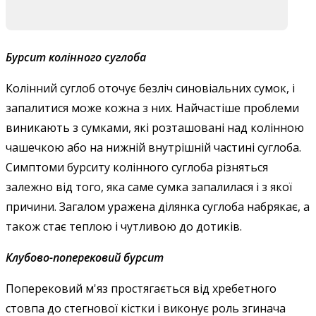
Б
урсит колінного суглоба
Колінний суглоб оточує безліч синовіальних сумок, і
запалитися може кожна з них. Найчастіше проблеми
виникають з сумками, які розташовані над колінною
чашечкою або на нижній внутрішній частині суглоба.
Симптоми бурситу колінного суглоба різняться
залежно від того, яка саме сумка запалилася і з якої
причини. Загалом уражена ділянка суглоба набрякає, а
також стає теплою і чутливою до дотиків.
Клубово-поперековий бурсит
Поперековий м'яз простягається від хребетного
стовпа до стегнової кістки і виконує роль згинача