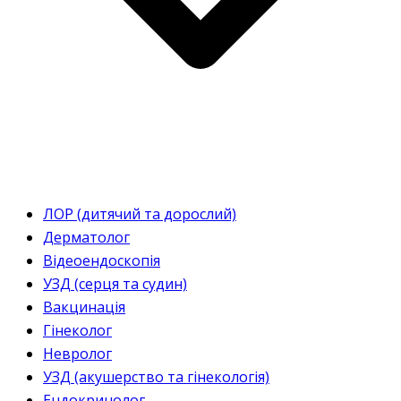
ЛОР (дитячий та дорослий)
Дерматолог
Відеоендоскопія
УЗД (серця та судин)
Вакцинація
Гінеколог
Невролог
УЗД (акушерство та гінекологія)
Ендокринолог