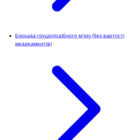
Блокада грушоподібного м'язу (без вартості
медикаментів)