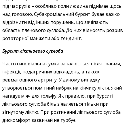
під час рухів – особливо коли людина піднімає щось
над головою. Субакроміальний бурсит буває важко
відрізнити від інших порушень, що зачіпають
область плечового суглоба. До них відносять розрив
ротаторної манжети або тендиніт.
Бурсит ліктьового суглоба
Часто синовіальна сумка запалюється після травми,
інфекції, подагричних відкладень, а також
ревматоїдного артриту. У даному випадку
утворюється помітний набряк на кінчику ліктя, який
нагадує м'яч для гольфу. Як правило, при бурситі
ліктьового суглоба біль з'являється тільки при
зігнутому ліктю. При розгинанні ліктьового суглоба
дискомфорт зазвичай не турбує.