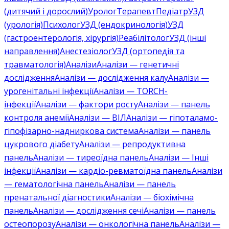
(дитячий і дорослий)
Уролог
Терапевт
Педіатр
УЗД
(урологія)
Психолог
УЗД (ендокринологія)
УЗД
(гастроентерологія, хірургія)
Реабілітолог
УЗД (інші
направлення)
Анестезіолог
УЗД (ортопедія та
травматологія)
Аналізи
Аналізи — генетичні
дослідження
Аналізи — дослідження калу
Аналізи —
урогенітальні інфекції
Аналізи — TORCH-
інфекції
Аналізи — фактори росту
Аналізи — панель
контроля анемії
Аналізи — ВІЛ
Аналізи — гіпоталамо-
гіпофізарно-надниркова система
Аналізи — панель
цукрового діабету
Аналізи — репродуктивна
панель
Аналізи — тиреоїдна панель
Аналізи — Інші
інфекції
Аналізи — кардіо-ревматоїдна панель
Аналізи
— гематологічна панель
Аналізи — панель
пренатальної діагностики
Аналізи — біохімічна
панель
Аналізи — дослідження сечі
Аналізи — панель
остеопорозу
Аналізи — онкологічна панель
Аналізи —