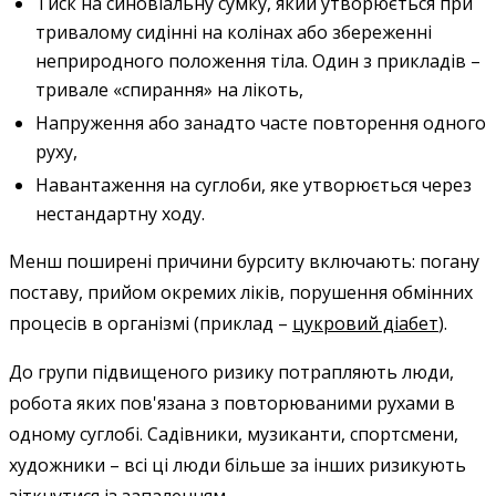
Тиск на синовіальну сумку, який утворюється при
тривалому сидінні на колінах або збереженні
неприродного положення тіла. Один з прикладів –
тривале «спирання» на лікоть,
Напруження або занадто часте повторення одного
руху,
Навантаження на суглоби, яке утворюється через
нестандартну ходу.
Менш поширені причини бурситу включають: погану
поставу, прийом окремих ліків, порушення обмінних
процесів в організмі (приклад –
цукровий діабет
).
До групи підвищеного ризику потрапляють люди,
робота яких пов'язана з повторюваними рухами в
одному суглобі. Садівники, музиканти, спортсмени,
художники – всі ці люди більше за інших ризикують
зіткнутися із запаленням.