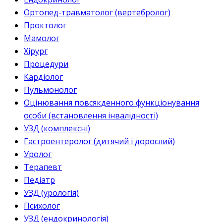
Ортопед-травматолог (вертебролог)
Проктолог
Мамолог
Хірург
Процедури
Кардіолог
Пульмонолог
Оцінювання повсякденного функціонування
особи (встановлення інвалідності)
УЗД (комплексні)
Гастроентеролог (дитячий і дорослий)
Уролог
Терапевт
Педіатр
УЗД (урологія)
Психолог
УЗД (ендокринологія)