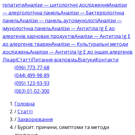
гепатити
Аналізи — цитологічні дослідження
Аналізи
— алергологічна панель
Аналізи — бактеріологічна
панель
Аналізи — панель аутоімунології
Аналізи —
імунологічна панель
Аналізи — Антитіла Ig E до
алергенів харчових продуктів
Аналізи — Антитіла Ig E
до алергенів тварин
Аналізи — Культуральні методи
досліджень
Аналізи — Антитіла Ig E до інших алергенів
Лікарі
Статті
Питання-відповідь
Відгуки
Контакти
(096) 773-77-68
(044) 499-98-89
(095) 123-93-93
(063) 01-02-300
Головна
/
Статті
/
Захворювання
/
Бурсит: причини, симптоми та методи