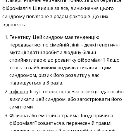
фіброміалгія. Швидше за все, виникнення цього
синдрому пов'язане з рядом факторів. До них
відносять:
Генетику. Цей синдром має тенденцію
передаватися по сімейній лінії – деякі генетичні
мутації здатні зробити людину більш
сприйнятливою до розвитку фіброміалгії. Якщо
хтось із найближчих родичів стикався з цим
синдромом, ризик його розвитку у вас
підвищується в 8 разів.
Інфекції
. Існує теорія, що деякі інфекції здатні або
викликати цей синдром, або загострювати його
симптоми.
Фізична або емоційна травма. Іноді причина
фіброміалгії ховається в перенесеній травмі,
наприклад, отриманій в автомобільній аварії.