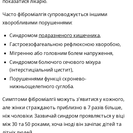
показатися лікарю.
Часто фіброміалгія супроводжується іншими
хворобливими порушеннями:
Синдромом
подразненого кишечника
,
Гастроезофагеальною рефлюксною хворобою,
Мігренню або головним болем напруження,
Синдромом болючого сечового міхура
(інтерстиціальний цистит),
Порушеннями функції скронево-
нижньощелепного суглоба.
Симптоми фіброміалгії можуть з'явитися у кожного,
але жінки страждають приблизно в 7 разів більше,
ніж чоловіки. Зазвичай синдром проявляється у віці
між 30 та 50 роками, хоча іноді він зачіпає дітей та
літніх людей.