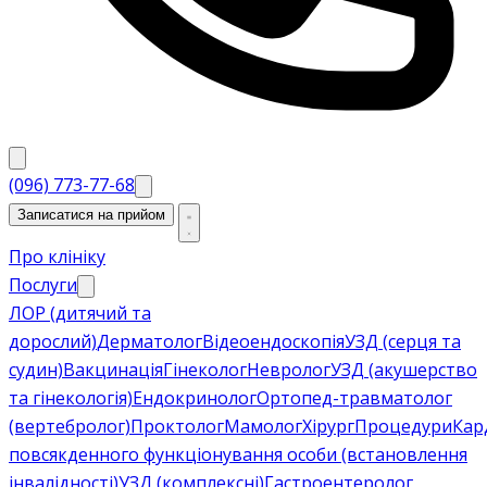
(096) 773-77-68
Записатися на прийом
Про клініку
Послуги
ЛОР (дитячий та
дорослий)
Дерматолог
Відеоендоскопія
УЗД (серця та
судин)
Вакцинація
Гінеколог
Невролог
УЗД (акушерство
та гінекологія)
Ендокринолог
Ортопед-травматолог
(вертебролог)
Проктолог
Мамолог
Хірург
Процедури
Кар
повсякденного функціонування особи (встановлення
інвалідності)
УЗД (комплексні)
Гастроентеролог