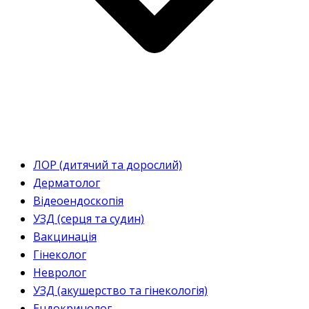
ЛОР (дитячий та дорослий)
Дерматолог
Відеоендоскопія
УЗД (серця та судин)
Вакцинація
Гінеколог
Невролог
УЗД (акушерство та гінекологія)
Ендокринолог