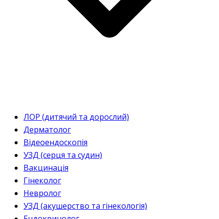
ЛОР (дитячий та дорослий)
Дерматолог
Відеоендоскопія
УЗД (серця та судин)
Вакцинація
Гінеколог
Невролог
УЗД (акушерство та гінекологія)
Ендокринолог