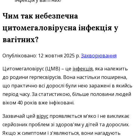
інфекція у вагітних?
Чим так небезпечна
цитомегаловірусна інфекція у
вагітних?
Опубліковано: 12 жовтня 2025 р.
Захворювання
Цитомегаловірус (ЦМВ) – це
інфекція
, яка належить
до родини герпесвірусів. Вона настільки поширена,
що практично всі дорослі були нею заражені в якийсь
період часу. За статистикою, більше половини людей
віком 40 років вже інфіковані.
Зазвичай цей
вірус
проявляється м'яко і не викликає
серйозних проблем зі здоров'ям у дітей та дорослих.
Якщо ж симптоми і з'являються, вони нагадують