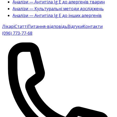
Аналізи — Антитіла Ig E до алергенів тварин
Аналізи — Культуральні методи досліджень
Аналізи — Антитіла Ig E до інших алергенів
Лікарі
Статті
Питання-відповідь
Відгуки
Контакти
(096) 773-77-68