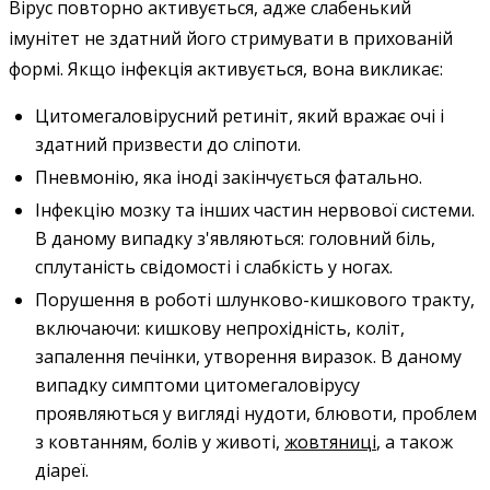
Вірус повторно активується, адже слабенький
імунітет не здатний його стримувати в прихованій
формі. Якщо інфекція активується, вона викликає:
Цитомегаловірусний ретиніт, який вражає очі і
здатний призвести до сліпоти.
Пневмонію, яка іноді закінчується фатально.
Інфекцію мозку та інших частин нервової системи.
В даному випадку з'являються: головний біль,
сплутаність свідомості і слабкість у ногах.
Порушення в роботі шлунково-кишкового тракту,
включаючи: кишкову непрохідність, коліт,
запалення печінки, утворення виразок. В даному
випадку симптоми цитомегаловірусу
проявляються у вигляді нудоти, блювоти, проблем
з ковтанням, болів у животі,
жовтяниці
, а також
діареї.