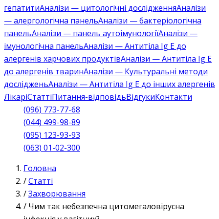
гепатити
Аналізи — цитологічні дослідження
Аналізи
— алергологічна панель
Аналізи — бактеріологічна
панель
Аналізи — панель аутоімунології
Аналізи —
імунологічна панель
Аналізи — Антитіла Ig E до
алергенів харчових продуктів
Аналізи — Антитіла Ig E
до алергенів тварин
Аналізи — Культуральні методи
досліджень
Аналізи — Антитіла Ig E до інших алергенів
Лікарі
Статті
Питання-відповідь
Відгуки
Контакти
(096) 773-77-68
(044) 499-98-89
(095) 123-93-93
(063) 01-02-300
Головна
/
Статті
/
Захворювання
/
Чим так небезпечна цитомегаловірусна