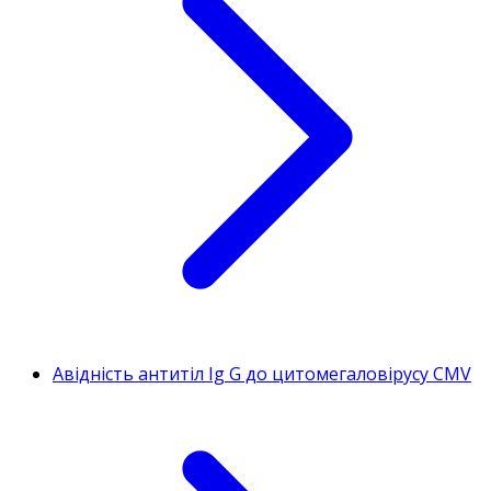
Авідність антитіл Ig G до цитомегаловірусу CMV