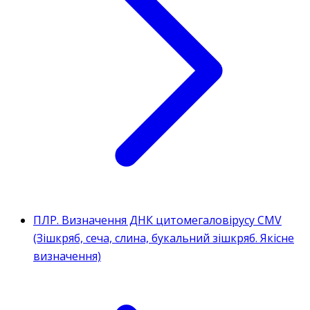
ПЛР. Визначення ДНК цитомегаловірусу CMV
(Зішкряб, сеча, слина, букальний зішкряб. Якісне
визначення)