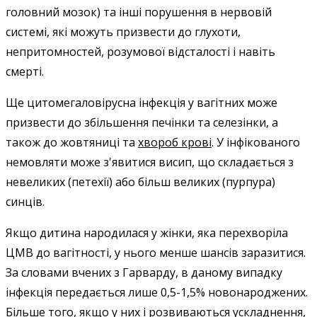
головний мозок) та інші порушення в нервовій
системі, які можуть призвести до глухоти,
непритомностей, розумової відсталості і навіть
смерті.
Ще цитомегаловірусна інфекція у вагітних може
призвести до збільшення печінки та селезінки, а
також до жовтяниці та
хвороб крові
. У інфікованого
немовляти може з'явитися висип, що складається з
невеликих (петехії) або більш великих (пурпура)
синців.
Якщо дитина народилася у жінки, яка перехворіла
ЦМВ до вагітності, у нього менше шансів заразитися.
За словами вчених з Гарварду, в даному випадку
інфекція передається лише 0,5-1,5% новонароджених.
Більше того, якщо у них і розвиваються ускладнення,