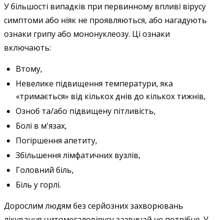
У більшості випадків при первинному впливі вірусу
симптоми або ніяк не проявляються, або нагадують
ознаки грипу або мононуклеозу. Ці ознаки
включають:
Втому,
Невелике підвищення температури, яка
«тримається» від кількох днів до кількох тижнів,
Озноб та/або підвищену пітливість,
Болі в м'язах,
Погіршення апетиту,
Збільшення лімфатичних вузлів,
Головний біль,
Біль у горлі.
Дорослим людям без серйозних захворювань
лікування цитомегаловірусу зазвичай не потрібне. У