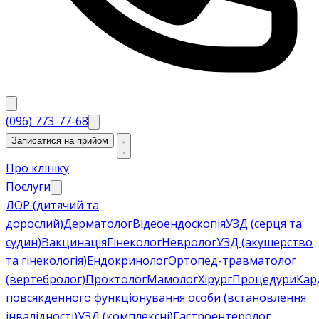
(096) 773-77-68
Записатися на прийом
Про клініку
Послуги
ЛОР (дитячий та
дорослий)
Дерматолог
Відеоендоскопія
УЗД (серця та
судин)
Вакцинація
Гінеколог
Невролог
УЗД (акушерство
та гінекологія)
Ендокринолог
Ортопед-травматолог
(вертебролог)
Проктолог
Мамолог
Хірург
Процедури
Кар
повсякденного функціонування особи (встановлення
інвалідності)
УЗД (комплексні)
Гастроентеролог