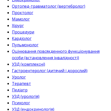
Ортопед-травматолог (вертебролог)
Проктолог
Мамолог
Хірург
Процедури
Кардіолог
Пульмонолог
Оцінювання повсякденного функціонування
особи (встановлення інвалідності)
УЗД (комплексні)
Гастроентеролог (дитячий і дорослий)
Уролог
Терапевт
Педіатр
УЗД (урологія)
Психолог
УЗД (ендокринологія)