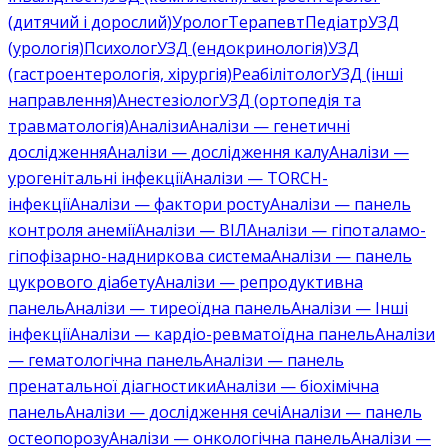
(дитячий і дорослий)
Уролог
Терапевт
Педіатр
УЗД
(урологія)
Психолог
УЗД (ендокринологія)
УЗД
(гастроентерологія, хірургія)
Реабілітолог
УЗД (інші
направлення)
Анестезіолог
УЗД (ортопедія та
травматологія)
Аналізи
Аналізи — генетичні
дослідження
Аналізи — дослідження калу
Аналізи —
урогенітальні інфекції
Аналізи — TORCH-
інфекції
Аналізи — фактори росту
Аналізи — панель
контроля анемії
Аналізи — ВІЛ
Аналізи — гіпоталамо-
гіпофізарно-надниркова система
Аналізи — панель
цукрового діабету
Аналізи — репродуктивна
панель
Аналізи — тиреоїдна панель
Аналізи — Інші
інфекції
Аналізи — кардіо-ревматоїдна панель
Аналізи
— гематологічна панель
Аналізи — панель
пренатальної діагностики
Аналізи — біохімічна
панель
Аналізи — дослідження сечі
Аналізи — панель
остеопорозу
Аналізи — онкологічна панель
Аналізи —