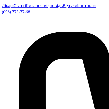
Лікарі
Статті
Питання-відповідь
Відгуки
Контакти
(096) 773-77-68