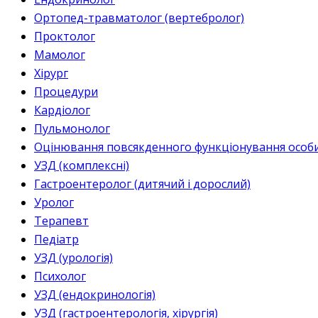
Ортопед-травматолог (вертебролог)
Проктолог
Мамолог
Хірург
Процедури
Кардіолог
Пульмонолог
Оцінювання повсякденного функціонування особи 
УЗД (комплексні)
Гастроентеролог (дитячий і дорослий)
Уролог
Терапевт
Педіатр
УЗД (урологія)
Психолог
УЗД (ендокринологія)
УЗД (гастроентерологія, хірургія)