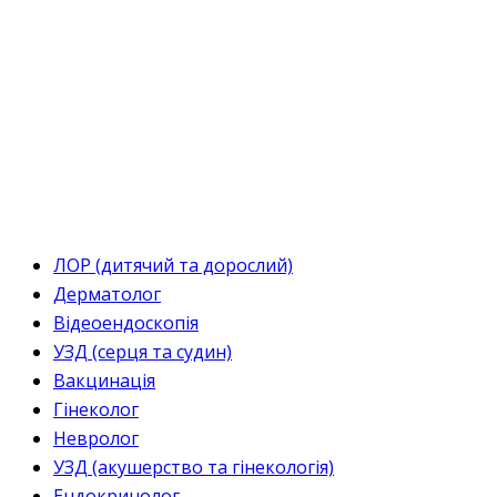
ЛОР (дитячий та дорослий)
Дерматолог
Відеоендоскопія
УЗД (серця та судин)
Вакцинація
Гінеколог
Невролог
УЗД (акушерство та гінекологія)
Ендокринолог