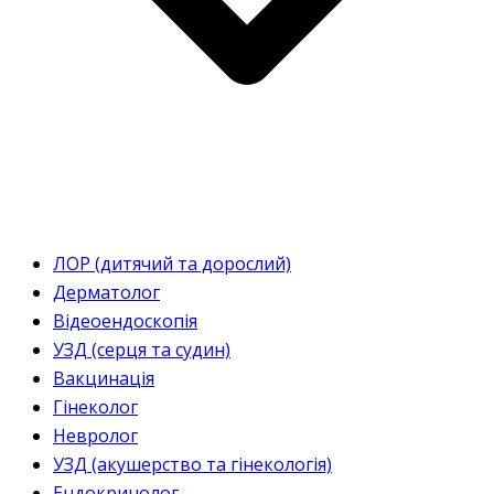
ЛОР (дитячий та дорослий)
Дерматолог
Відеоендоскопія
УЗД (серця та судин)
Вакцинація
Гінеколог
Невролог
УЗД (акушерство та гінекологія)
Ендокринолог