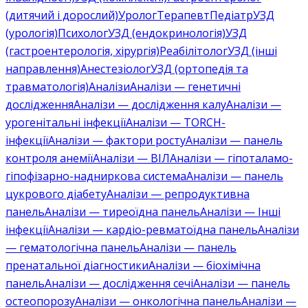
(дитячий і дорослий)
Уролог
Терапевт
Педіатр
УЗД
(урологія)
Психолог
УЗД (ендокринологія)
УЗД
(гастроентерологія, хірургія)
Реабілітолог
УЗД (інші
направлення)
Анестезіолог
УЗД (ортопедія та
травматологія)
Аналізи
Аналізи — генетичні
дослідження
Аналізи — дослідження калу
Аналізи —
урогенітальні інфекції
Аналізи — TORCH-
інфекції
Аналізи — фактори росту
Аналізи — панель
контроля анемії
Аналізи — ВІЛ
Аналізи — гіпоталамо-
гіпофізарно-надниркова система
Аналізи — панель
цукрового діабету
Аналізи — репродуктивна
панель
Аналізи — тиреоїдна панель
Аналізи — Інші
інфекції
Аналізи — кардіо-ревматоїдна панель
Аналізи
— гематологічна панель
Аналізи — панель
пренатальної діагностики
Аналізи — біохімічна
панель
Аналізи — дослідження сечі
Аналізи — панель
остеопорозу
Аналізи — онкологічна панель
Аналізи —