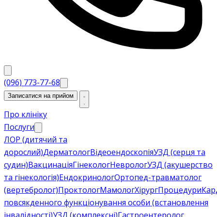
(096) 773-77-68
Записатися на прийом
Про клініку
Послуги
ЛОР (дитячий та
дорослий)
Дерматолог
Відеоендоскопія
УЗД (серця та
судин)
Вакцинація
Гінеколог
Невролог
УЗД (акушерство
та гінекологія)
Ендокринолог
Ортопед-травматолог
(вертебролог)
Проктолог
Мамолог
Хірург
Процедури
Кар
повсякденного функціонування особи (встановлення
інвалідності)
УЗД (комплексні)
Гастроентеролог