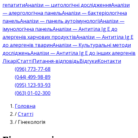
гепатити
Аналізи — цитологічні дослідження
Аналізи
— алергологічна панель
Аналізи — бактеріологічна
панель
Аналізи — панель аутоімунології
Аналізи —
імунологічна панель
Аналізи — Антитіла Ig E до
алергенів харчових продуктів
Аналізи — Антитіла Ig E
до алергенів тварин
Аналізи — Культуральні методи
досліджень
Аналізи — Антитіла Ig E до інших алергенів
Лікарі
Статті
Питання-відповідь
Відгуки
Контакти
(096) 773-77-68
(044) 499-98-89
(095) 123-93-93
(063) 01-02-300
Головна
/
Статті
/
Гінекологія