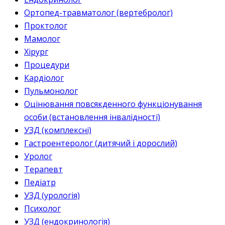
Ортопед-травматолог (вертебролог)
Проктолог
Мамолог
Хірург
Процедури
Кардіолог
Пульмонолог
Оцінювання повсякденного функціонування
особи (встановлення інвалідності)
УЗД (комплексні)
Гастроентеролог (дитячий і дорослий)
Уролог
Терапевт
Педіатр
УЗД (урологія)
Психолог
УЗД (ендокринологія)