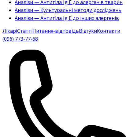
Аналізи — Антитіла Ig E до алергенів тварин
Аналізи — Культуральні методи досліджень
Аналізи — Антитіла Ig E до інших алергенів
Лікарі
Статті
Питання-відповідь
Відгуки
Контакти
(096) 773-77-68