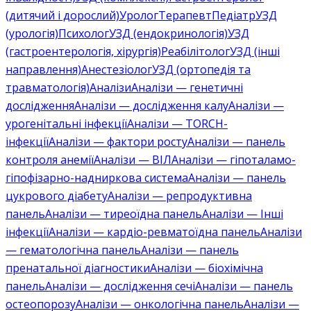
(дитячий і дорослий)
Уролог
Терапевт
Педіатр
УЗД
(урологія)
Психолог
УЗД (ендокринологія)
УЗД
(гастроентерологія, хірургія)
Реабілітолог
УЗД (інші
направлення)
Анестезіолог
УЗД (ортопедія та
травматологія)
Аналізи
Аналізи — генетичні
дослідження
Аналізи — дослідження калу
Аналізи —
урогенітальні інфекції
Аналізи — TORCH-
інфекції
Аналізи — фактори росту
Аналізи — панель
контроля анемії
Аналізи — ВІЛ
Аналізи — гіпоталамо-
гіпофізарно-надниркова система
Аналізи — панель
цукрового діабету
Аналізи — репродуктивна
панель
Аналізи — тиреоїдна панель
Аналізи — Інші
інфекції
Аналізи — кардіо-ревматоїдна панель
Аналізи
— гематологічна панель
Аналізи — панель
пренатальної діагностики
Аналізи — біохімічна
панель
Аналізи — дослідження сечі
Аналізи — панель
остеопорозу
Аналізи — онкологічна панель
Аналізи —