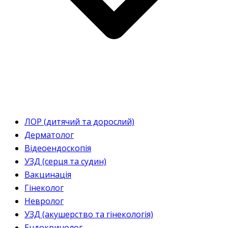
ЛОР (дитячий та дорослий)
Дерматолог
Відеоендоскопія
УЗД (серця та судин)
Вакцинація
Гінеколог
Невролог
УЗД (акушерство та гінекологія)
Ендокринолог