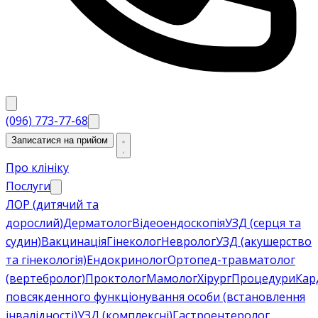
(096) 773-77-68
Записатися на прийом
Про клініку
Послуги
ЛОР (дитячий та
дорослий)
Дерматолог
Відеоендоскопія
УЗД (серця та
судин)
Вакцинація
Гінеколог
Невролог
УЗД (акушерство
та гінекологія)
Ендокринолог
Ортопед-травматолог
(вертебролог)
Проктолог
Мамолог
Хірург
Процедури
Кар
повсякденного функціонування особи (встановлення
інвалідності)
УЗД (комплексні)
Гастроентеролог