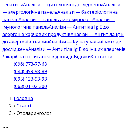
гепатити
Аналізи — цитологічні дослідження
Аналізи
— алергологічна панель
Аналізи — бактеріологічна
панель
Аналізи — панель аутоімунології
Аналізи —
імунологічна панель
Аналізи — Антитіла Ig E до
алергенів харчових продуктів
Аналізи — Антитіла Ig E
до алергенів тварин
Аналізи — Культуральні методи
досліджень
Аналізи — Антитіла Ig E до інших алергенів
Лікарі
Статті
Питання-відповідь
Відгуки
Контакти
(096) 773-77-68
(044) 499-98-89
(095) 123-93-93
(063) 01-02-300
Головна
/
Статті
/
Отоларинголог