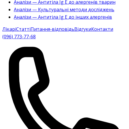
Аналізи — Антитіла Ig E до алергенів тварин
Аналізи — Культуральні методи досліджень
Аналізи — Антитіла Ig E до інших алергенів
Лікарі
Статті
Питання-відповідь
Відгуки
Контакти
(096) 773-77-68