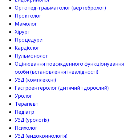
Ортопед-травматолог (вертебролог)
Проктолог
Мамолог
Хірург
Процедури
Кардіолог
Пульмонолог
Оцінювання повсякденного функціонування
особи (встановлення інвалідності)
УЗД (комплексні)
Гастроентеролог (дитячий і дорослий)
Уролог
Терапевт
Педіатр
УЗД (урологія)
Психолог
УЗД (ендокринологія)