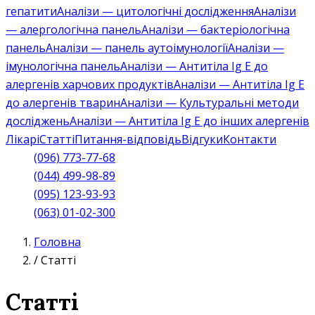
гепатити
Аналізи — цитологічні дослідження
Аналізи
— алергологічна панель
Аналізи — бактеріологічна
панель
Аналізи — панель аутоімунології
Аналізи —
імунологічна панель
Аналізи — Антитіла Ig E до
алергенів харчових продуктів
Аналізи — Антитіла Ig E
до алергенів тварин
Аналізи — Культуральні методи
досліджень
Аналізи — Антитіла Ig E до інших алергенів
Лікарі
Статті
Питання-відповідь
Відгуки
Контакти
(096) 773-77-68
(044) 499-98-89
(095) 123-93-93
(063) 01-02-300
Головна
/
Статті
Статті