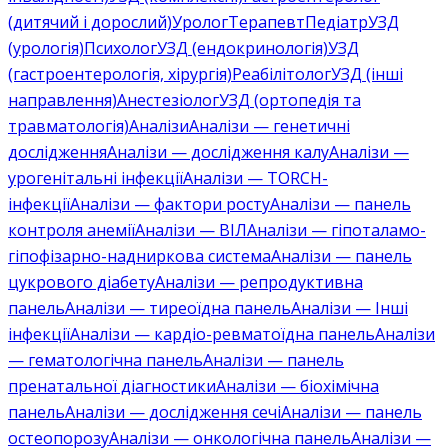
(дитячий і дорослий)
Уролог
Терапевт
Педіатр
УЗД
(урологія)
Психолог
УЗД (ендокринологія)
УЗД
(гастроентерологія, хірургія)
Реабілітолог
УЗД (інші
направлення)
Анестезіолог
УЗД (ортопедія та
травматологія)
Аналізи
Аналізи — генетичні
дослідження
Аналізи — дослідження калу
Аналізи —
урогенітальні інфекції
Аналізи — TORCH-
інфекції
Аналізи — фактори росту
Аналізи — панель
контроля анемії
Аналізи — ВІЛ
Аналізи — гіпоталамо-
гіпофізарно-надниркова система
Аналізи — панель
цукрового діабету
Аналізи — репродуктивна
панель
Аналізи — тиреоїдна панель
Аналізи — Інші
інфекції
Аналізи — кардіо-ревматоїдна панель
Аналізи
— гематологічна панель
Аналізи — панель
пренатальної діагностики
Аналізи — біохімічна
панель
Аналізи — дослідження сечі
Аналізи — панель
остеопорозу
Аналізи — онкологічна панель
Аналізи —