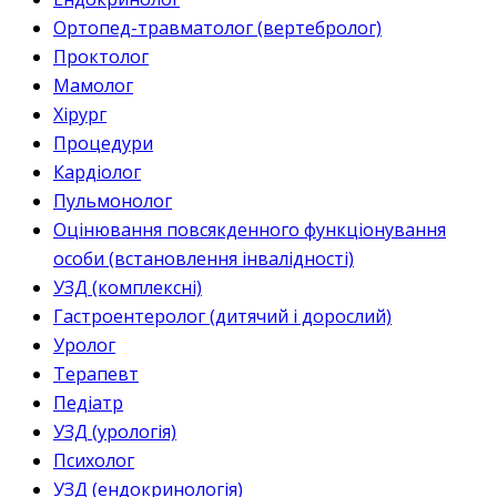
Ортопед-травматолог (вертебролог)
Проктолог
Мамолог
Хірург
Процедури
Кардіолог
Пульмонолог
Оцінювання повсякденного функціонування
особи (встановлення інвалідності)
УЗД (комплексні)
Гастроентеролог (дитячий і дорослий)
Уролог
Терапевт
Педіатр
УЗД (урологія)
Психолог
УЗД (ендокринологія)