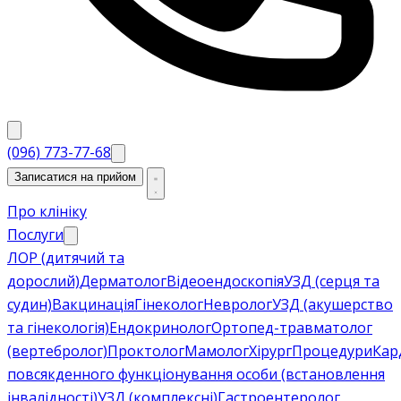
(096) 773-77-68
Записатися на прийом
Про клініку
Послуги
ЛОР (дитячий та
дорослий)
Дерматолог
Відеоендоскопія
УЗД (серця та
судин)
Вакцинація
Гінеколог
Невролог
УЗД (акушерство
та гінекологія)
Ендокринолог
Ортопед-травматолог
(вертебролог)
Проктолог
Мамолог
Хірург
Процедури
Кар
повсякденного функціонування особи (встановлення
інвалідності)
УЗД (комплексні)
Гастроентеролог