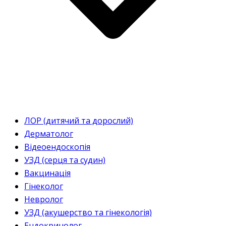
ЛОР (дитячий та дорослий)
Дерматолог
Відеоендоскопія
УЗД (серця та судин)
Вакцинація
Гінеколог
Невролог
УЗД (акушерство та гінекологія)
Ендокринолог