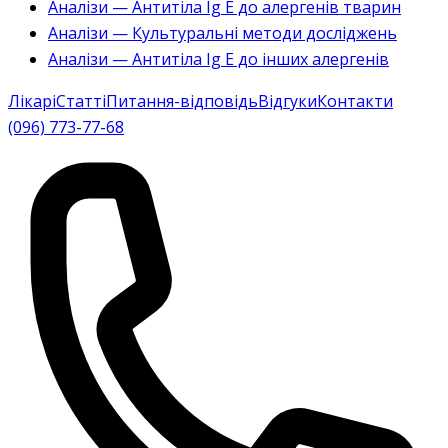
Аналізи — Антитіла Ig E до алергенів тварин
Аналізи — Культуральні методи досліджень
Аналізи — Антитіла Ig E до інших алергенів
Лікарі
Статті
Питання-відповідь
Відгуки
Контакти
(096) 773-77-68