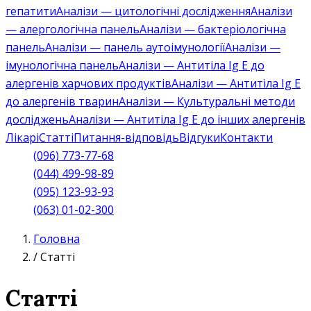
гепатити
Аналізи — цитологічні дослідження
Аналізи
— алергологічна панель
Аналізи — бактеріологічна
панель
Аналізи — панель аутоімунології
Аналізи —
імунологічна панель
Аналізи — Антитіла Ig E до
алергенів харчових продуктів
Аналізи — Антитіла Ig E
до алергенів тварин
Аналізи — Культуральні методи
досліджень
Аналізи — Антитіла Ig E до інших алергенів
Лікарі
Статті
Питання-відповідь
Відгуки
Контакти
(096) 773-77-68
(044) 499-98-89
(095) 123-93-93
(063) 01-02-300
Головна
/
Статті
Статті