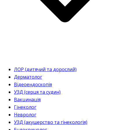
ЛОР (дитячий та дорослий)
Дерматолог
Відеоендоскопія
УЗД (серця та судин)
Вакцинація
Гінеколог
Невролог
УЗД (акушерство та гінекологія)
Ендокринолог