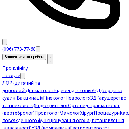
(096) 773-77-68
Записатися на прийом
Про клініку
Послуги
ЛОР (дитячий та
дорослий)
Дерматолог
Відеоендоскопія
УЗД (серця та
судин)
Вакцинація
Гінеколог
Невролог
УЗД (акушерство
та гінекологія)
Ендокринолог
Ортопед-травматолог
(вертебролог)
Проктолог
Мамолог
Хірург
Процедури
Кар
повсякденного функціонування особи (встановлення
інвалідності)
УЗД (комплексні)
Гастроентеролог