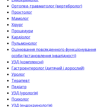
Ортопед-травматолог (вертебролог)
Проктолог
Мамолог
Хірург
Процедури
Кардіолог
Пульмонолог
Оцінювання повсякденного функціонування
особи (встановлення інвалідності)
УЗД (комплексні)
Гастроентеролог (дитячий і дорослий)
Уролог
Терапевт
Педіатр
УЗД (урологія)
Психолог
УЗД (ендокринологія)