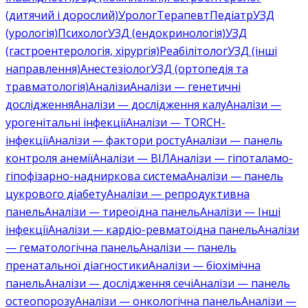
(дитячий і дорослий)
Уролог
Терапевт
Педіатр
УЗД
(урологія)
Психолог
УЗД (ендокринологія)
УЗД
(гастроентерологія, хірургія)
Реабілітолог
УЗД (інші
направлення)
Анестезіолог
УЗД (ортопедія та
травматологія)
Аналізи
Аналізи — генетичні
дослідження
Аналізи — дослідження калу
Аналізи —
урогенітальні інфекції
Аналізи — TORCH-
інфекції
Аналізи — фактори росту
Аналізи — панель
контроля анемії
Аналізи — ВІЛ
Аналізи — гіпоталамо-
гіпофізарно-надниркова система
Аналізи — панель
цукрового діабету
Аналізи — репродуктивна
панель
Аналізи — тиреоїдна панель
Аналізи — Інші
інфекції
Аналізи — кардіо-ревматоїдна панель
Аналізи
— гематологічна панель
Аналізи — панель
пренатальної діагностики
Аналізи — біохімічна
панель
Аналізи — дослідження сечі
Аналізи — панель
остеопорозу
Аналізи — онкологічна панель
Аналізи —