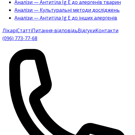
Аналізи — Антитіла Ig E до алергенів тварин
Аналізи — Культуральні методи досліджень
Аналізи — Антитіла Ig E до інших алергенів
Лікарі
Статті
Питання-відповідь
Відгуки
Контакти
(096) 773-77-68