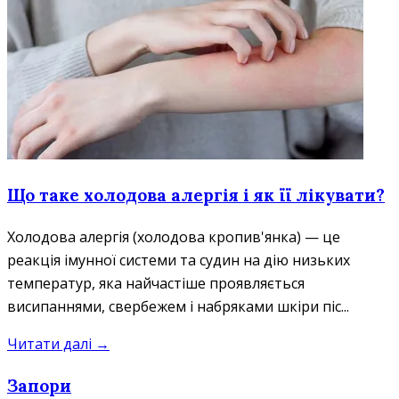
Що таке холодова алергія і як її лікувати?
Холодова алергія (холодова кропив'янка) — це
реакція імунної системи та судин на дію низьких
температур, яка найчастіше проявляється
висипаннями, свербежем і набряками шкіри піс...
Читати далі →
Запори