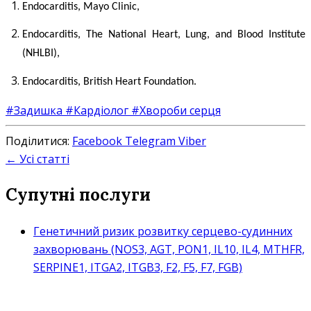
Endocarditis,
Mayo Clinic,
Endocarditis, The National Heart, Lung, and Blood Institute
(NHLBI),
Endocarditis, British Heart Foundation.
#Задишка
#Кардіолог
#Хвороби серця
Поділитися:
Facebook
Telegram
Viber
← Усі статті
Супутні послуги
Генетичний ризик розвитку серцево-судинних
захворювань (NOS3, AGT, PON1, IL10, IL4, MTHFR,
SERPINE1, ITGA2, ITGB3, F2, F5, F7, FGB)