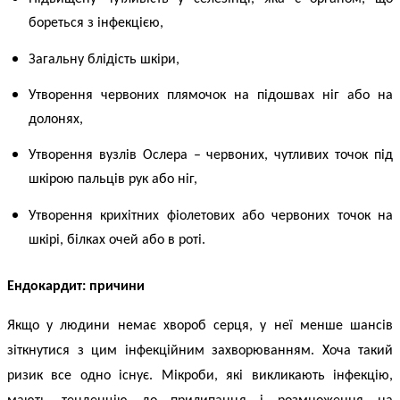
бореться з інфекцією,
Загальну блідість шкіри,
Утворення червоних плямочок на підошвах ніг або на
долонях,
Утворення вузлів Ослера – червоних, чутливих точок під
шкірою пальців рук або ніг,
Утворення крихітних фіолетових або червоних точок на
шкірі, білках очей або в роті.
Ендокардит
:
причини
Якщо у людини немає хвороб серця, у неї менше шансів
зіткнутися з цим інфекційним захворюванням. Хоча такий
ризик все одно існує. Мікроби, які викликають інфекцію,