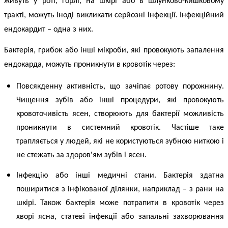
живуть у роті, горлі, на шкірі або в шлунково-кишковому
тракті, можуть іноді викликати серйозні інфекції.
Інфекційний
ендокардит
– одна з них.
Бактерія, грибок або інші мікроби, які провокують запалення
ендокарда, можуть проникнути в кровотік через:
Повсякденну активність, що зачіпає ротову порожнину.
Чищення зубів або інші процедури, які провокують
кровоточивість ясен, створюють для бактерії можливість
проникнути в системний кровотік. Частіше таке
трапляється у людей, які не користуються зубною ниткою і
не стежать за здоров'ям зубів і ясен.
Інфекцію або інші медичні стани. Бактерія здатна
поширитися з інфікованої ділянки, наприклад – з рани на
шкірі. Також бактерія може потрапити в кровотік через
хворі ясна, статеві інфекції або запальні захворювання