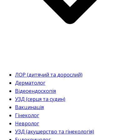
ЛОР (дитячий та дорослий)
Дерматолог
Відеоендоскопія
УЗД (серця та судин)
Вакцинація
Гінеколог
Невролог
УЗД (акушерство та гінекологія)
Ендокринолог