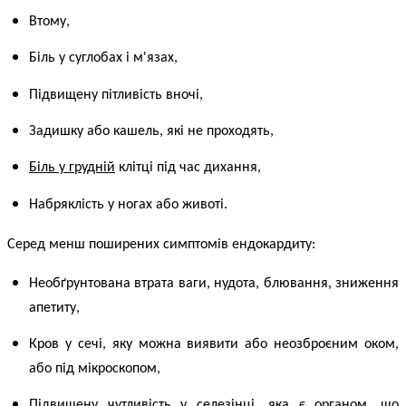
Втому,
Біль у суглобах і м'язах,
Підвищену пітливість вночі,
Задишку або кашель, які не проходять,
Біль у грудній
клітці під час дихання,
Набряклість у ногах або животі.
Серед менш поширених
симптомів ендокардиту
:
Необґрунтована втрата ваги, нудота, блювання, зниження
апетиту,
Кров у сечі, яку можна виявити або неозброєним оком,
або під мікроскопом,
Підвищену чутливість у селезінці, яка є органом, що