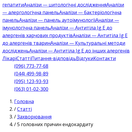
гепатити
Аналізи — цитологічні дослідження
Аналізи
— алергологічна панель
Аналізи — бактеріологічна
панель
Аналізи — панель аутоімунології
Аналізи —
імунологічна панель
Аналізи — Антитіла Ig E до
алергенів харчових продуктів
Аналізи — Антитіла Ig E
до алергенів тварин
Аналізи — Культуральні методи
досліджень
Аналізи — Антитіла Ig E до інших алергенів
Лікарі
Статті
Питання-відповідь
Відгуки
Контакти
(096) 773-77-68
(044) 499-98-89
(095) 123-93-93
(063) 01-02-300
Головна
/
Статті
/
Захворювання
/
5 головних причин ендокардиту