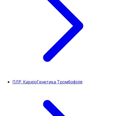
ПЛР. КардіоГенетика Тромбофілія