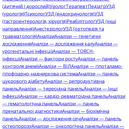
(дитячий і дорослий)
Уролог
Терапевт
Педіатр
УЗД
(урологія)
Психолог
УЗД (ендокринологія)
УЗД
(гастроентерологія, хірургія)
Реабілітолог
УЗД (інші
направлення)
Анестезіолог
УЗД (ортопедія та
травматологія)
Аналізи
Аналізи — генетичні
дослідження
Аналізи — дослідження калу
Аналізи —
урогенітальні інфекції
Аналізи — TORCH-
інфекції
Аналізи — фактори росту
Аналізи — панель
контроля анемії
Аналізи — ВІЛ
Аналізи — гіпоталамо-
гіпофізарно-надниркова система
Аналізи — панель
цукрового діабету
Аналізи — репродуктивна
панель
Аналізи — тиреоїдна панель
Аналізи — Інші
інфекції
Аналізи — кардіо-ревматоїдна панель
Аналізи
— гематологічна панель
Аналізи — панель
пренатальної діагностики
Аналізи — біохімічна
панель
Аналізи — дослідження сечі
Аналізи — панель
остеопорозу
Аналізи — онкологічна панель
Аналізи —