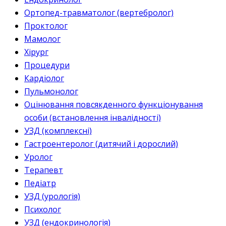
Ортопед-травматолог (вертебролог)
Проктолог
Мамолог
Хірург
Процедури
Кардіолог
Пульмонолог
Оцінювання повсякденного функціонування
особи (встановлення інвалідності)
УЗД (комплексні)
Гастроентеролог (дитячий і дорослий)
Уролог
Терапевт
Педіатр
УЗД (урологія)
Психолог
УЗД (ендокринологія)