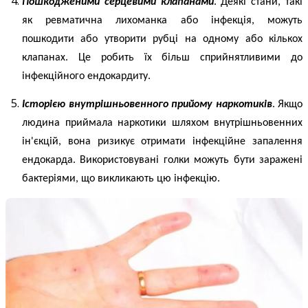
Пошкодженими серцевими клапанами
. Деякі стани, такі
як ревматична лихоманка або інфекція, можуть
пошкодити або утворити рубці на одному або кількох
клапанах. Це робить їх більш сприйнятливими до
інфекційного ендокардиту
.
Історією внутрішньовенного прийому наркотиків
. Якщо
людина приймала наркотики шляхом внутрішньовенних
ін'єкцій, вона ризикує отримати інфекційне запалення
ендокарда. Використовувані голки можуть бути заражені
бактеріями, що викликають цю інфекцію.