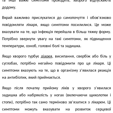
та інші важкі симптоми проходять, хворого відпускають
додому.
Вкрай важливо прислухатися до самопочуття і обов'язково
повідомляти лікаря, якщо симптоми посилилися. Це може
вказувати на те, що інфекція перейшла в більш тяжку форму.
Потрібно звернути увагу на такі симптоми, як підвищення
температури, озноб, головні болі та задишка.
Якщо хворого турбує
діарея
, висипання, свербіж або біль у
суглобах, потрібно негайно повідомити про це лікаря. Ці
симптоми вказують на те, що в організму з'явилася реакція
на антибіотик, який приймається.
Якщо після початку прийому ліків у хворого з'явилася
задишка або набряклість у ногах (включаючи щиколотки і
стопи), потрібно так само терміново зв'язатися з лікарем. Ці
симптоми можуть вказувати на розвиток серцевої