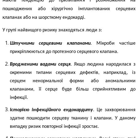
мають тенденцію до прилипання і розмноження на
пошкоджених або хірургічно імплантованих серцевих
клапанах або на шорсткому ендокарді.
У групі найвищого ризику знаходяться люди з:
Штучними серцевими клапанами
. Мікроби частіше
прикріплюються до протезного серцевого клапана.
Вродженими вадами серця
. Якщо людина народилася з
окремими типами серцевих дефектів, наприклад, із
серцем ненормальної форми або аномальними
клапанами, її серце буде більш сприйнятливим до
інфекції.
Історією
інфекційного ендокардиту
. Це захворювання
здатне пошкодити серцеву тканину і клапани. У даному
випадку ризик повторної інфекції зростає.