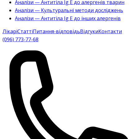
Аналізи — Антитіла Ig E до алергенів тварин
Аналізи — Культуральні методи досліджень
Аналізи — Антитіла Ig E до інших алергенів
Лікарі
Статті
Питання-відповідь
Відгуки
Контакти
(096) 773-77-68