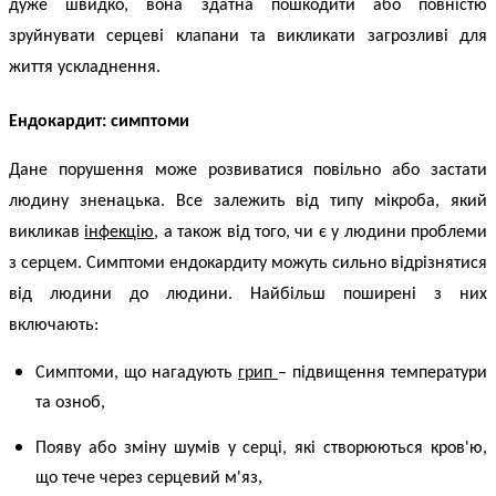
дуже швидко, вона здатна пошкодити або повністю
зруйнувати серцеві клапани та викликати загрозливі для
життя ускладнення.
Ендокардит
:
симптоми
Дане порушення може розвиватися повільно або застати
людину зненацька. Все залежить від типу мікроба, який
викликав
інфекцію
, а також від того, чи є у людини проблеми
з серцем.
Симптоми ендокардиту
можуть сильно відрізнятися
від людини до людини. Найбільш поширені з них
включають:
Симптоми, що нагадують
грип
– підвищення температури
та озноб,
Появу або зміну шумів у серці, які створюються кров'ю,
що тече через серцевий м'яз,