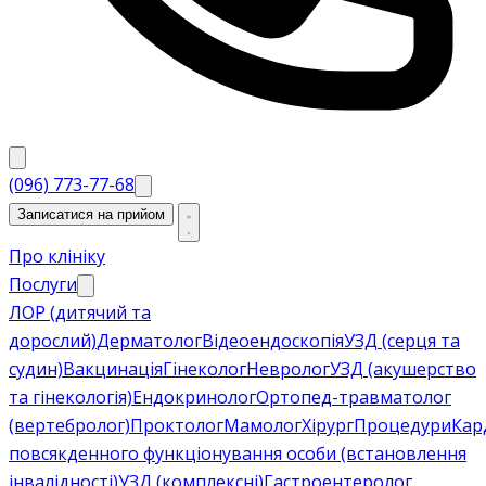
(096) 773-77-68
Записатися на прийом
Про клініку
Послуги
ЛОР (дитячий та
дорослий)
Дерматолог
Відеоендоскопія
УЗД (серця та
судин)
Вакцинація
Гінеколог
Невролог
УЗД (акушерство
та гінекологія)
Ендокринолог
Ортопед-травматолог
(вертебролог)
Проктолог
Мамолог
Хірург
Процедури
Кар
повсякденного функціонування особи (встановлення
інвалідності)
УЗД (комплексні)
Гастроентеролог