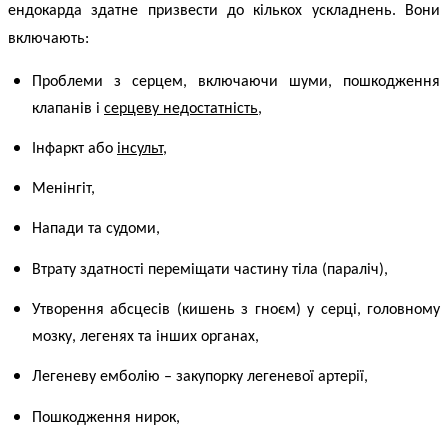
ендокарда здатне призвести до кількох ускладнень. Вони
включають:
Проблеми з серцем, включаючи шуми, пошкодження
клапанів і
серцеву недостатність
,
Інфаркт або
інсульт
,
Менінгіт,
Напади та судоми,
Втрату здатності переміщати частину тіла (параліч),
Утворення абсцесів (кишень з гноєм) у серці, головному
мозку, легенях та інших органах,
Легеневу емболію – закупорку легеневої артерії,
Пошкодження нирок,