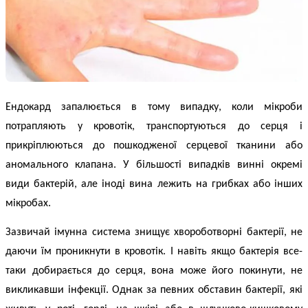
Ендокард запалюється в тому випадку, коли мікроби
потрапляють у кровотік, транспортуються до серця і
прикріплюються до пошкодженої серцевої тканини або
аномального клапана. У більшості випадків винні окремі
види бактерій, але іноді вина лежить на грибках або інших
мікробах.
Зазвичай імунна система знищує хвороботворні бактерії, не
даючи їм проникнути в кровотік. І навіть якщо бактерія все-
таки добирається до серця, вона може його покинути, не
викликавши інфекції. Однак за певних обставин бактерії, які